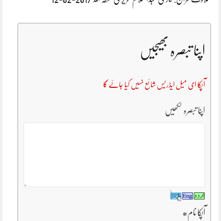
اپنا تبصرہ بھیجیں
آپکا ای میل ایڈریس شائع نہیں کیا جائے گا
اپنا تبصرہ لکھیں
آپکا نام
*