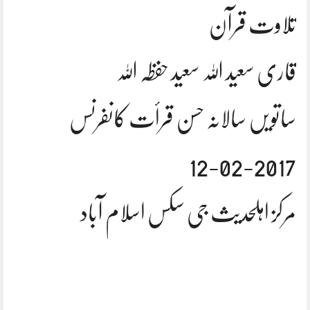
تلاوت قرآن
قاری سعید اللہ سعید حفظہ اللہ
ساتویں سالانہ حسن قرأت کانفرنس
12-02-2017
مرکز اہلحدیث جی سکس اسلام آباد