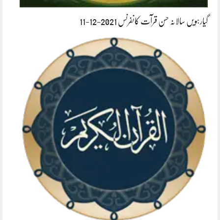
گیارہویں سالانہ حسن قرآت کانفرنس 2021-12-11