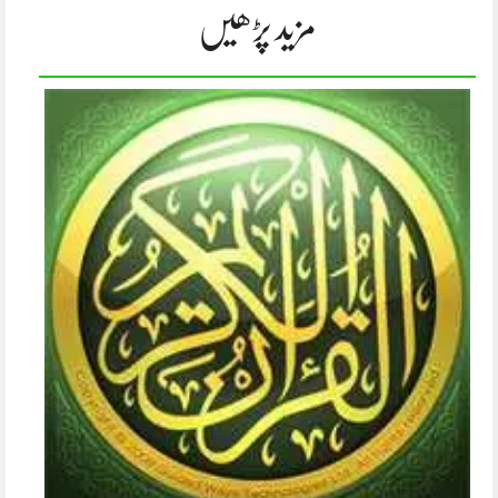
مزید پڑھیں