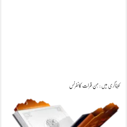
کیٹاگری میں :
حُسنِ قرات کانفرنس