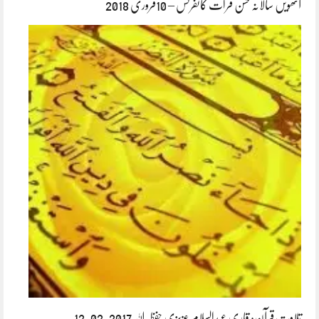
آٹھویں سالانہ حسن قرات کانفرنس – 10فروری 2018
تلاوت قرآن: قاری عبدالسلام عزیزی حفظہ اللہ 2017-02-12