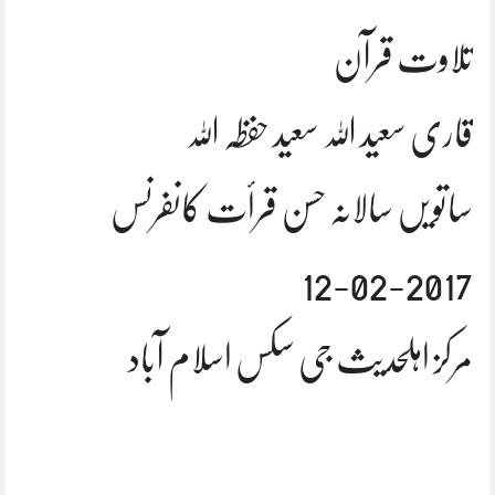
تلاوت قرآن
قاری سعید اللہ سعید حفظہ اللہ
ساتویں سالانہ حسن قرأت کانفرنس
12-02-2017
مرکز اہلحدیث جی سکس اسلام آباد