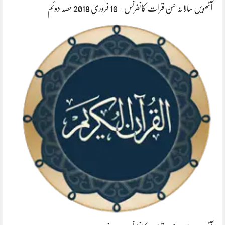
آٹھویں سالانہ حسن قرات کانفرنس – 10 فروری 2018 حصہ دوئم