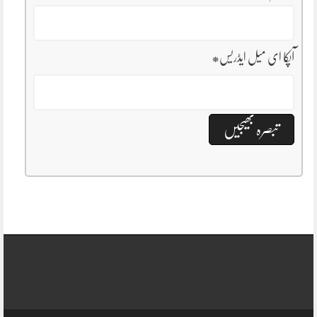
آپکا ای میل ایڈریس
*