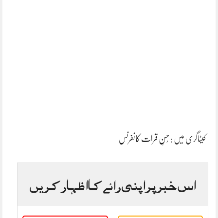
کیٹاگری میں :
حُسنِ قرات کانفرنس
اس خبر پر اپنی رائے کا اظہار کریں