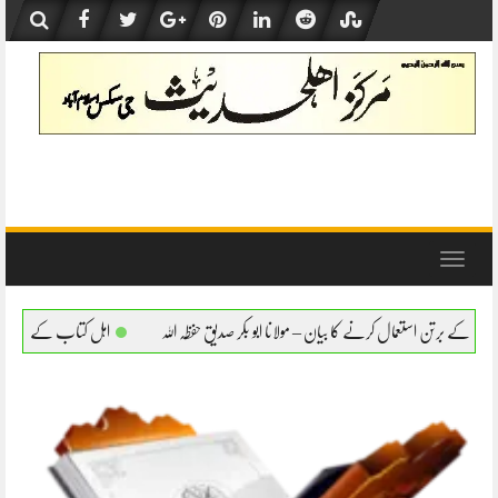
Skip
to
content
Toggle
navigation
یان – مولانا ابو بکر صدیق حفظہ اللہ
اہل کتاب کے برتن استعمال کرنے کا بیان – مولانا اب