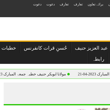
ن
برائے تعاون
تعارف
تعارف
دعوت
دعوت
 عبد العزیز حنیف
حُسنِ قرات کانفرنس
خطبات و
رابطہ
مولانا ابوبکر حنیف خطبہ جمعۃ المبارک 2023-04-21