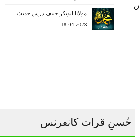
س
مولانا ابوبکر حنیف درس حدیث
2023-04-18
حُسنِ قرات کانفرنس