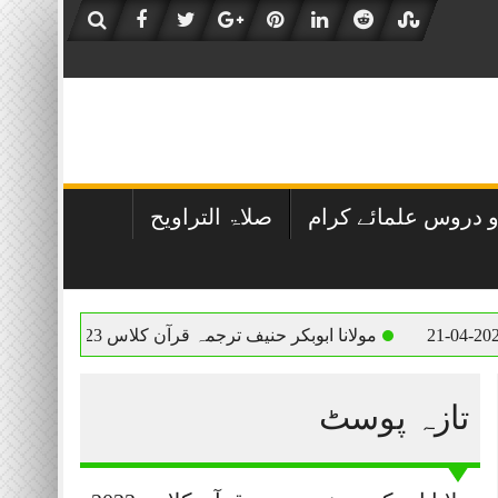
 دروس علمائے کرام
صلاۃ التراویح
مولانا ابوبکر حنیف ترجمہ قرآن کلاس 2023-05-01
مولانا ا
تازہ پوسٹ