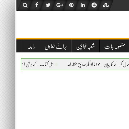
منصوبہ جات
شعبہ خواتین
برائے تعاون
رابطہ
نا ابو بکر صدیق حفظہ اللہ
اہل کتاب کے برتن استعمال کرنے کا بیان – مولانا ابو بکر صدیق