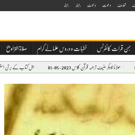
ف
تعارف
دعوت
دعوت
رابطہ
رابطہ
حُسنِ قرات کانفرنس
خطبات و دروس علمائے کرام
صلاۃ التراویح
 حنیف ترجمہ قرآن کلاس 2023-05-01
اہل کتاب کے برتن استعمال کرنے کا بیان – مولا