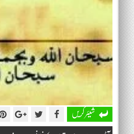
شیئر کریں