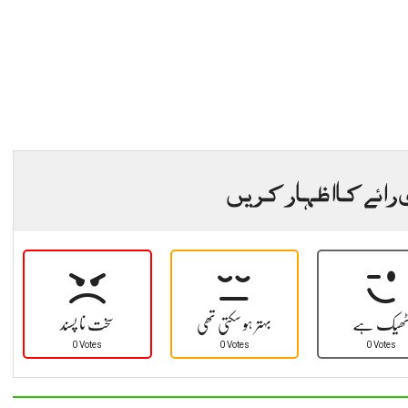
 رائے کا اظہار کریں
ھیک ہے
بہتر ہو سکتی تھی
سخت نا پسند
0 Votes
0 Votes
0 Votes