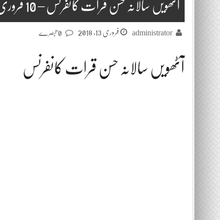
آٹھویں سالانہ حسن قرات کانفرنس – 10 فروری 2018 حصہ دوئم
فروری 13, 2018
administrator
0 تبصرے
آٹھویں سالانہ حسن قرات کانفرنس