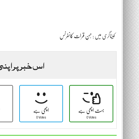
کیٹاگری میں :
حُسنِ قرات کانفرنس
اس خبر پر اپنی
بہت اچھی ہے
اچھی ہے
ٹ
0 Votes
0 Votes