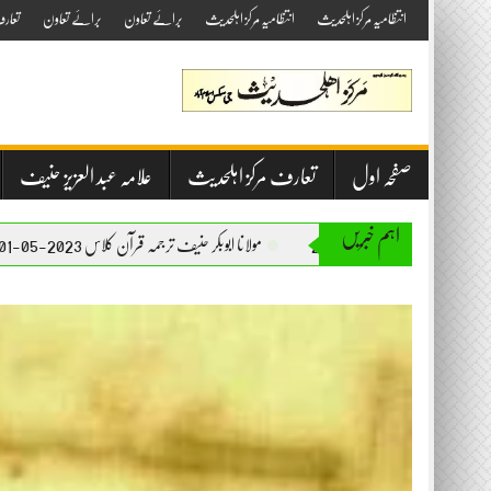
Skip
انتظامیہ مرکز اہلحدیث
انتظامیہ مرکز اہلحدیث
برائے تعاون
برائے تعاون
تعار
to
content
صفحہ اول
تعارف مرکز اہلحدیث
علامہ عبد العزیز حنیف
اہم خبریں
مولانا ابوبکر حنیف ترجمہ قرآن کلاس 2023-05-01
مولانا ابوبکر