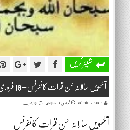
شیئر کریں
آٹھویں سالانہ حسن قرات کانفرنس – 10 فروری 2018 حصہ دوئم
فروری 13, 2018
administrator
0 تبصرے
آٹھویں سالانہ حسن قرات کانفرنس