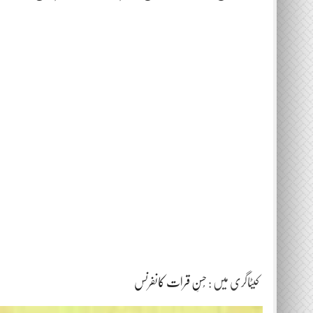
کیٹاگری میں :
حُسنِ قرات کانفرنس