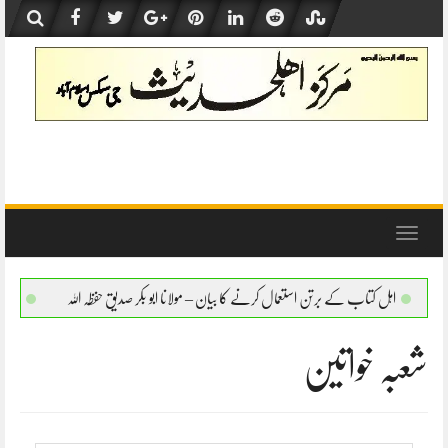
Skip
to
content
Toggle
navigation
 کتاب کے برتن استعمال کرنے کا بیان – مولانا ابو بکر صدیق حفظہ اللہ
اہل کتاب کے برتن ا
شعبہ خواتین