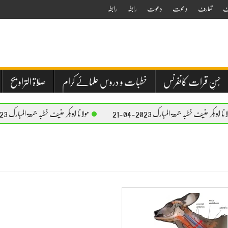
ف
تعارف
دعوت
دعوت
رابطہ
رابطہ
حُسنِ قرات کانفرنس
خطبات و دروس علمائے کرام
صلاۃ التراویح
ابوبکر حنیف خطبہ جمعۃ المبارک 2023-04-21
مولانا ابوبکر حنیف خطبہ جمعۃ المبارک 2023-04-21