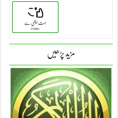
بہت اچھی ہے
0 Votes
مزید پڑھیں