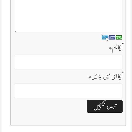
آپکا نام
*
آپکا ای میل ایڈریس
*