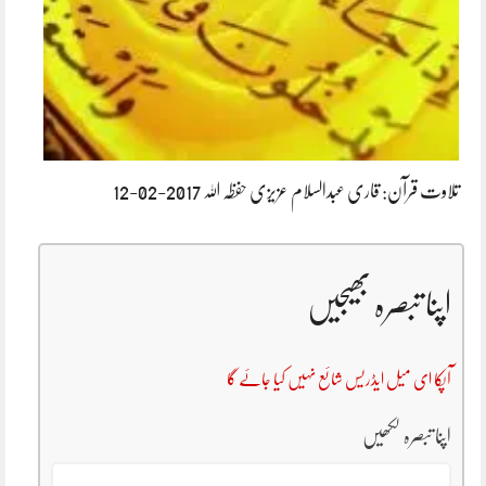
تلاوت قرآن: قاری عبدالسلام عزیزی حفظہ اللہ 2017-02-12
اپنا تبصرہ بھیجیں
آپکا ای میل ایڈریس شائع نہیں کیا جائے گا
اپنا تبصرہ لکھیں