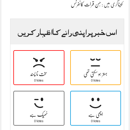
کیٹاگری میں :
حُسنِ قرات کانفرنس
اس خبر پر اپنی رائے کا اظہار کریں
بہتر ہو سکتی تھی
سخت نا پسند
0 Votes
0 Votes
اچھی ہے
ٹھیک ہے
0 Votes
0 Votes