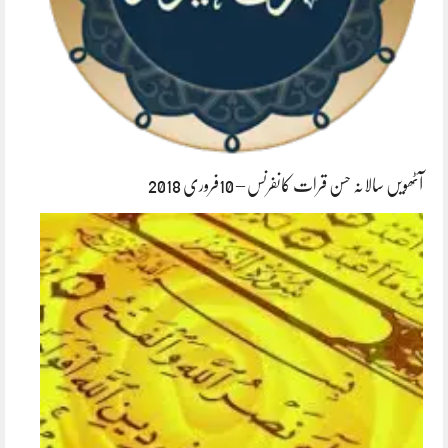
آٹھویں سالانہ حسن قرات کانفرنس – 10فروری 2018