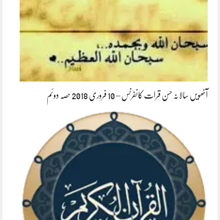
آٹھویں سالانہ حسن قرات کانفرنس – 10 فروری 2018 حصہ دوئم