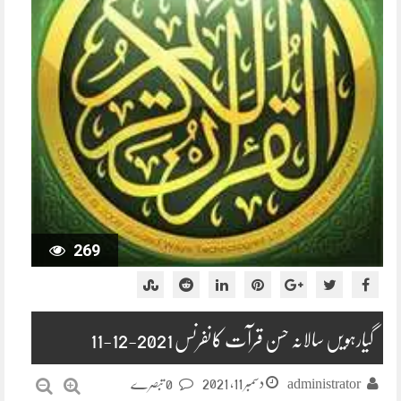
269
گیارہویں سالانہ حسن قرآت کانفرنس 2021-12-11
دسمبر 11, 2021
administrator
0 تبصرے