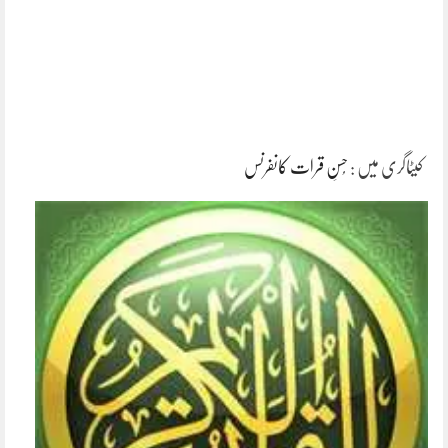
کیٹاگری میں :
حُسنِ قرات کانفرنس