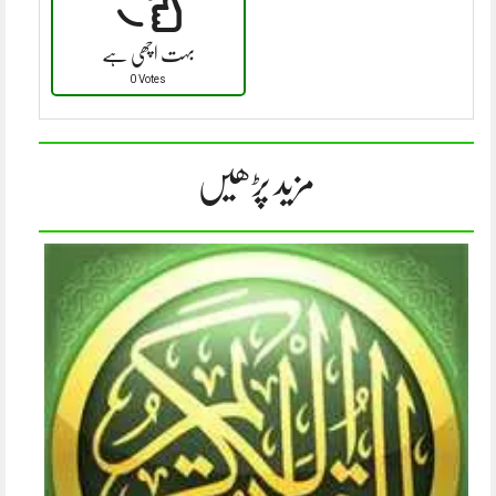
بہت اچھی ہے
0 Votes
مزید پڑھیں