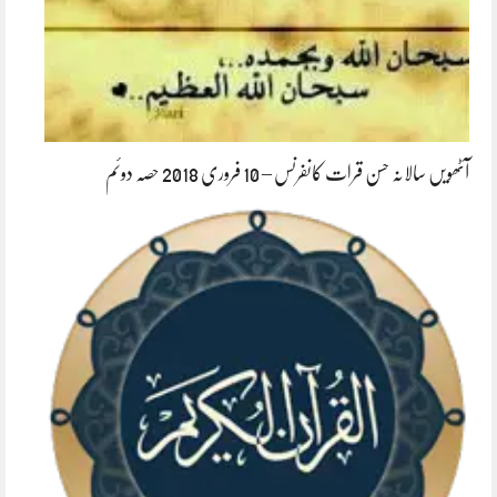
آٹھویں سالانہ حسن قرات کانفرنس – 10 فروری 2018 حصہ دوئم