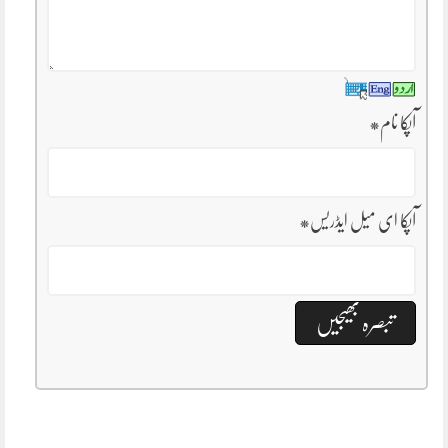
آپکا نام
*
آپکا ای میل ایڈریس
*