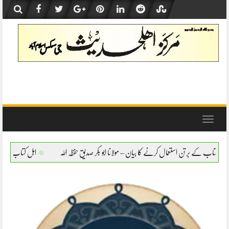
Skip
to
content
Toggle
navigation
ان – مولانا ابو بکر صدیق حفظہ اللہ
اہل کتاب کے برتن استعمال کرنے کا بیان – مولانا ابو