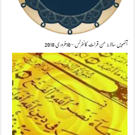
آٹھویں سالانہ حسن قرات کانفرنس – 10فروری 2018