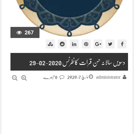
267
دسویں سالانہ حسن قرات کانفرنس 2020-02-29
مارچ 7, 2020
administrator
0 تبصرے