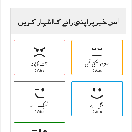
اس خبر پر اپنی رائے کا اظہار کریں
بہتر ہو سکتی تھی
سخت نا پسند
0 Votes
0 Votes
اچھی ہے
ٹھیک ہے
0 Votes
0 Votes