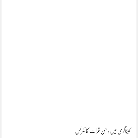
کیٹاگری میں :
حُسنِ قرات کانفرنس