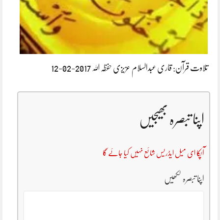
تلاوت قرآن: قاری عبدالسلام عزیزی حفظہ اللہ 2017-02-12
اپنا تبصرہ بھیجیں
آپکا ای میل ایڈریس شائع نہیں کیا جائے گا
اپنا تبصرہ لکھیں