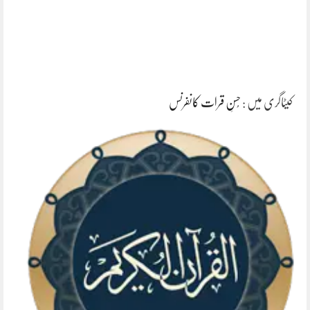
کیٹاگری میں :
حُسنِ قرات کانفرنس