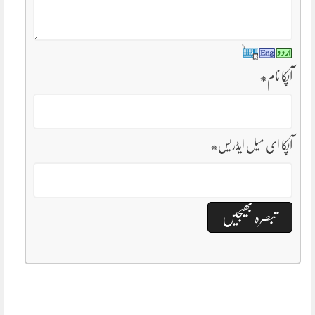
آپکا نام
*
آپکا ای میل ایڈریس
*