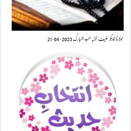
مولانا ابوبکر حنیف خطبہ جمعۃ المبارک 2023-04-21