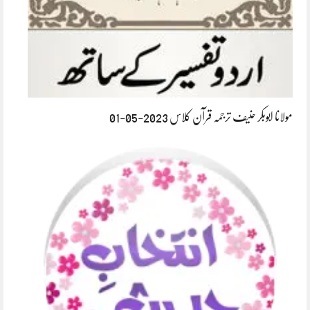
مولانا ابوبکر حنیف ترجمہ قرآن کلاس 2023-05-01