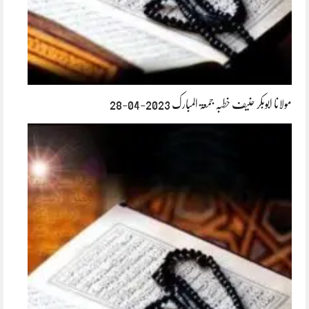
مولانا ابوبکر حنیف خطبہ جمعۃ المبارک 2023-04-28