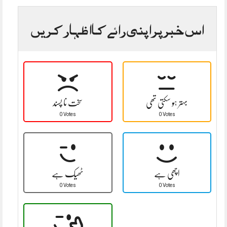
اس خبر پر اپنی رائے کا اظہار کریں
بہتر ہو سکتی تھی
سخت نا پسند
0 Votes
0 Votes
اچھی ہے
ٹھیک ہے
0 Votes
0 Votes