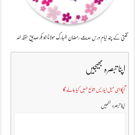
گنتی کے چند ایام درسِ حدیث رمضان المبارک مولانا ابو بکر صدیق حفظہ اللہ
اپنا تبصرہ بھیجیں
آپکا ای میل ایڈریس شائع نہیں کیا جائے گا
اپنا تبصرہ لکھیں