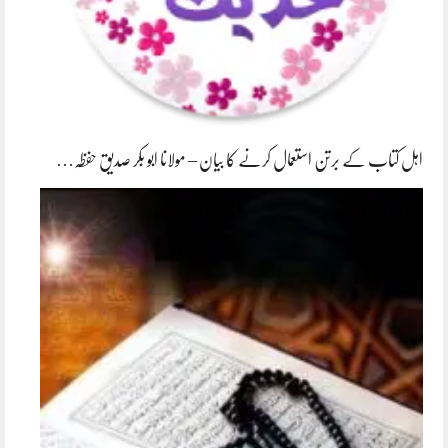
اہل کتاب کے برتن استعمال کرنے کا بیان – مولانا ابو بکر صدیق حفظہ…