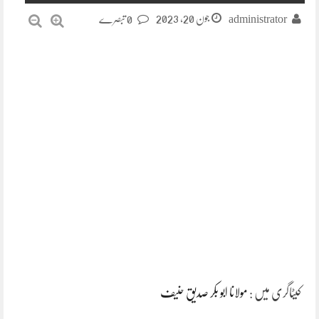
جون 20, 2023
administrator
0 تبصرے
کیٹاگری میں :
مولانا ابو بکر صدیق حنیف