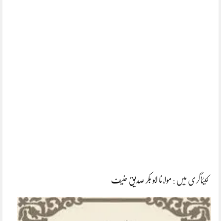
کیٹاگری میں :
مولانا ابو بکر صدیق حنیف