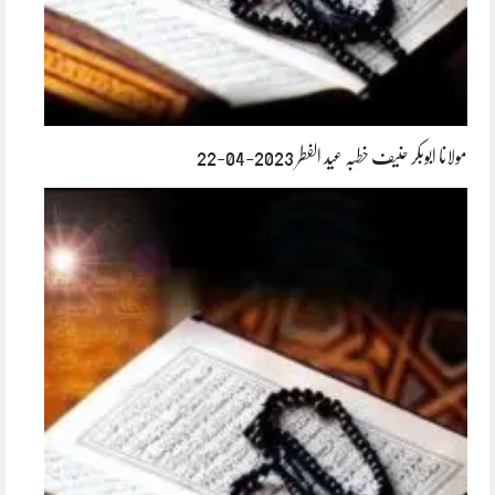
مولانا ابوبکر حنیف خطبہ عید الفطر 2023-04-22