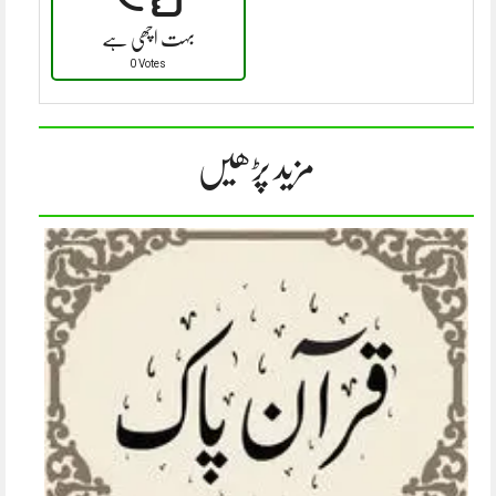
بہت اچھی ہے
0 Votes
مزید پڑھیں