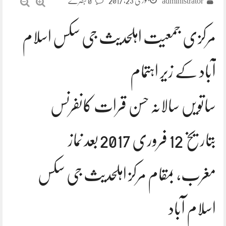
جنوری 23, 2017
administrator
0 تبصرے
مرکزی جمعیت اہلحدیث جی سکس اسلام
آباد کے زیر اہتمام
ساتویں سالانہ حسن قرات کانفرنس
بتاریخ 12 فروری 2017 بعد نماز
مغرب، بمقام مرکز اہلحدیث جی سکس
اسلام آباد