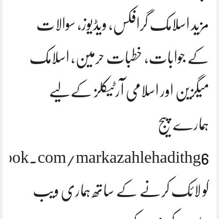
مزید اسلامک گرافکس، ویڈیوز، سوالات
کے جوابات، خطبات حرمین، اسلامک
میگزین اور اسلامی آرٹیکلز کےلیے
ہمارے پیج
ook.com/markazahlehadithg6
کو لائک کرنے کے ساتھ ہماری ویب