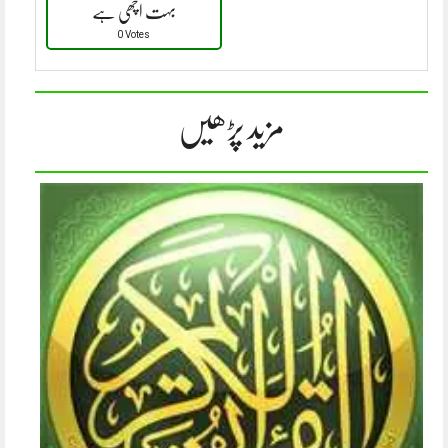
بہت اچھی ہے
0 Votes
مزید پڑھیں