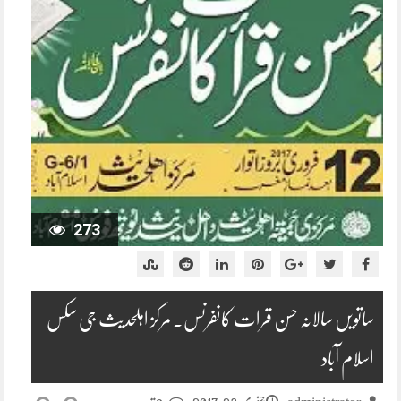
273
ساتویں سالانہ حسن قرات کانفرنس۔ مرکز اہلحدیث جی سکس
اسلام آباد