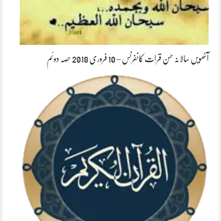
آٹھویں سالانہ حسن قرات کانفرنس – 10 فروری 2018 حصہ دوئم