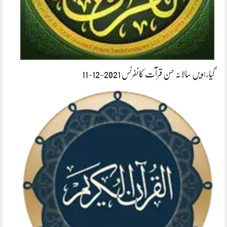
گیارہویں سالانہ حسن قرآت کانفرنس 2021-12-11