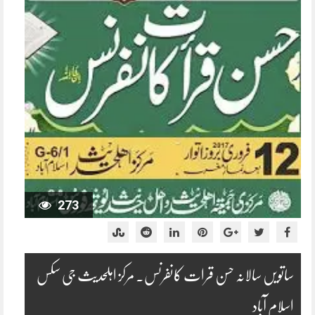
273
ساتویں سالانہ حسن قرات کانفرنس۔ مرکز اہلحدیث جی سکس
اسلام آباد