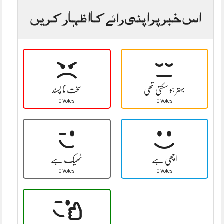
اس خبر پر اپنی رائے کا اظہار کریں
بہتر ہو سکتی تھی
سخت نا پسند
0 Votes
0 Votes
اچھی ہے
ٹھیک ہے
0 Votes
0 Votes