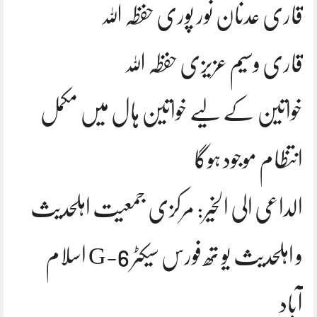
قاری عدنان نور پوری حفظہ اللہ
قاری وسیم عزیزی حفظہ اللہ
خواتین کے لیے خواتین ہال میں مکمل
انتظام موجود ہوگا
الداعی الی الخیر: مرکزی جمعیت اہلحدیث
و اہلحدیث یو تھ فورس سیکٹر G-6 اسلام
آباد