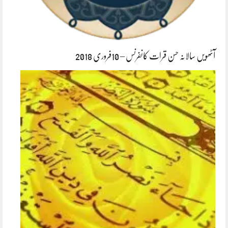
آٹھویں سالانہ حسن قرات کانفرنس – 10فروری 2018