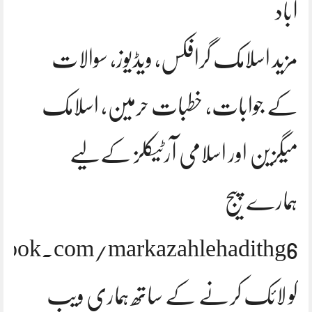
آباد
مزید اسلامک گرافکس، ویڈیوز، سوالات
کے جوابات، خطبات حرمین، اسلامک
میگزین اور اسلامی آرٹیکلز کےلیے
ہمارے پیج
ook.com/markazahlehadithg6
کو لائک کرنے کے ساتھ ہماری ویب