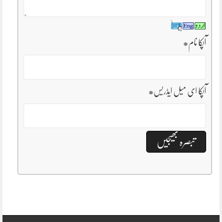
آپکا نام
*
آپکا ای میل ایڈریس
*