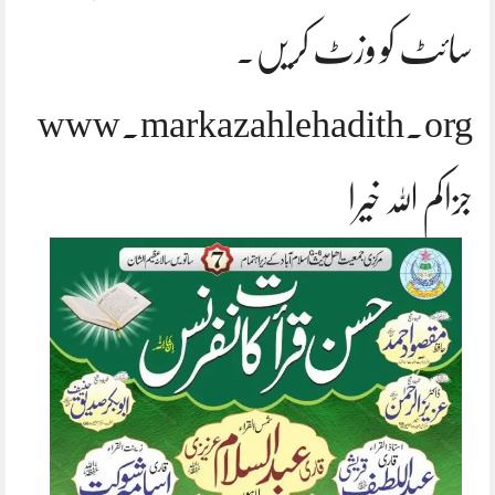
سائٹ کو وزٹ کریں۔
www.markazahlehadith.org
جزاکم اللہ خیرا