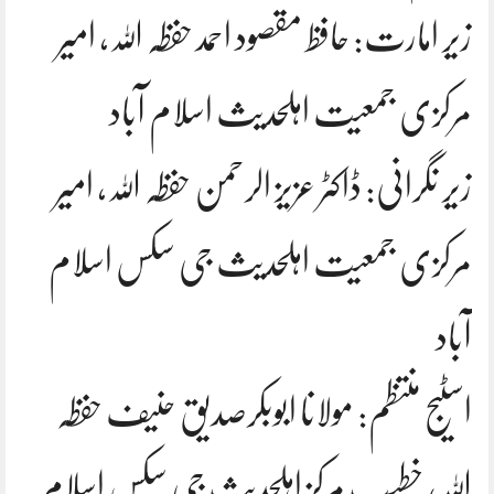
زیر امارت: حافظ مقصود احمد حفظہ اللہ، امیر
مرکزی جمعیت اہلحدیث اسلام آباد
زیر نگرانی: ڈاکٹر عزیز الرحمن حفظہ اللہ، امیر
مرکزی جمعیت اہلحدیث جی سکس اسلام
آباد
اسٹیج منتظم: مولانا ابوبکرصدیق حنیف حفظہ
اللہ، خطیب مرکز اہلحدیث جی سکس اسلام