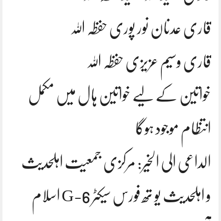
قاری عدنان نور پوری حفظہ اللہ
قاری وسیم عزیزی حفظہ اللہ
خواتین کے لیے خواتین ہال میں مکمل
انتظام موجود ہوگا
الداعی الی الخیر: مرکزی جمعیت اہلحدیث
و اہلحدیث یو تھ فورس سیکٹر G-6 اسلام