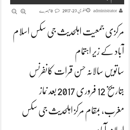
جنوری 23, 2017
administrator
0 تبصرے
مرکزی جمعیت اہلحدیث جی سکس اسلام
آباد کے زیر اہتمام
ساتویں سالانہ حسن قرات کانفرنس
بتاریخ 12 فروری 2017 بعد نماز
مغرب، بمقام مرکز اہلحدیث جی سکس