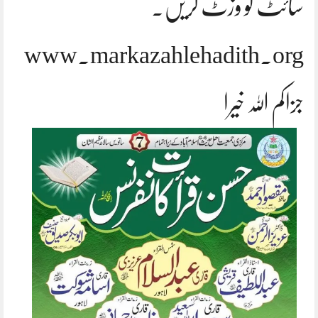
سائٹ کو وزٹ کریں۔
www.markazahlehadith.org
جزاکم اللہ خیرا