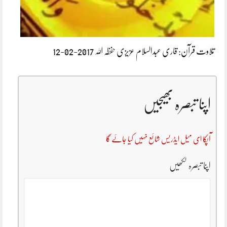
تلاوت قرآن: قاری عبدالسلام عزیزی حفظہ اللہ 2017-02-12
اپنا تبصرہ بھیجیں
آپکا ای میل ایڈریس شائع نہیں کیا جائے گا
اپنا تبصرہ لکھیں