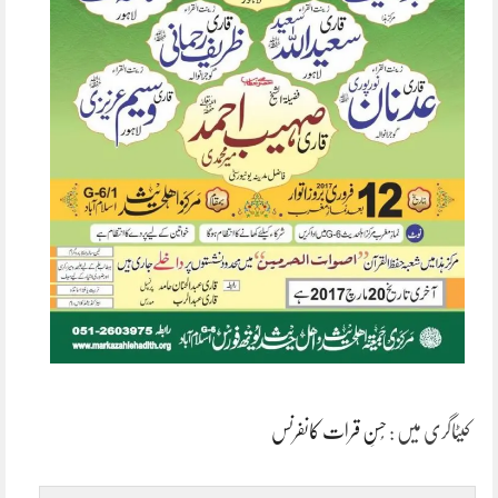
کیٹاگری میں :
حُسنِ قرات کانفرنس