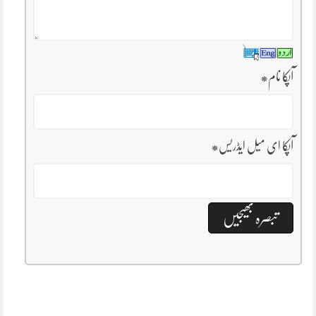
آپکا نام
*
آپکا ای میل ایڈریس
*