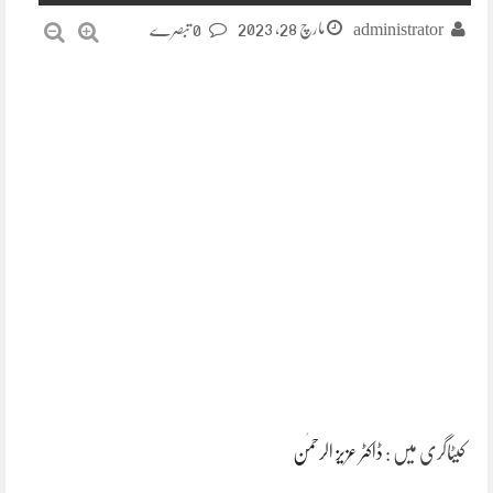
مارچ 28, 2023
administrator
0 تبصرے
کیٹاگری میں :
ڈاکٹر عزیز الرحمٰن