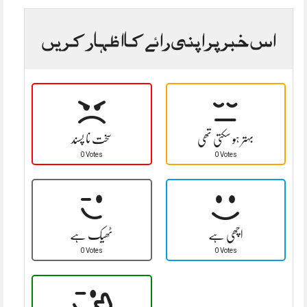
اس خبر پر اپنی رائے کا اظہار کریں
بہتر ہو سکتی تھی
سخت نا پسند
0 Votes
0 Votes
اچھی ہے
ٹھیک ہے
0 Votes
0 Votes