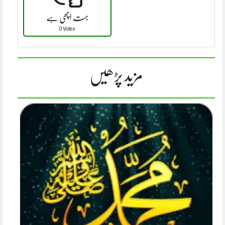
بہت اچھی ہے
0 Votes
مزید پڑھیں