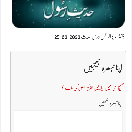
ڈاکٹر عزیز الرحمن درس حدیث 2023-03-25
اپنا تبصرہ بھیجیں
آپکا ای میل ایڈریس شائع نہیں کیا جائے گا
اپنا تبصرہ لکھیں