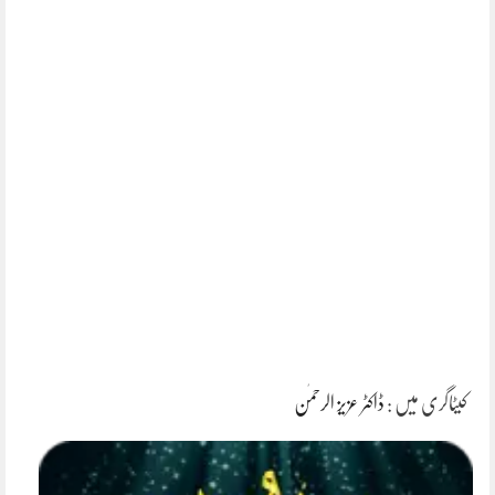
کیٹاگری میں :
ڈاکٹر عزیز الرحمٰن