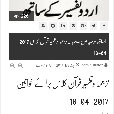
226
استاذہ سومیہ عزیز صاحبہ۔ ترجمہ و تفسیر قرآن کلاس 2017-
04-16
اپریل 17, 2017
administrator
0 تبصرے
ترجمہ وتفسیر قرآن کلاس برائے خواتین
16-04-2017