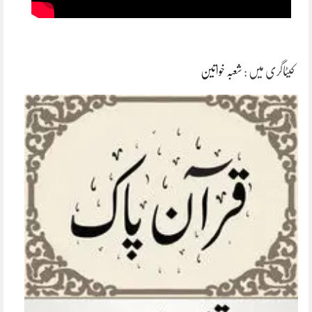
کیٹاگری میں :
شعبہ خواتین