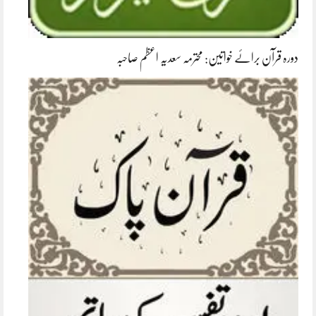
دورہ قرآن برائے خواتین: محترمہ سعدیہ اعظم صاحبہ