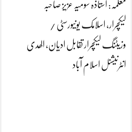
معلمہ: استاذہ سومیہ عزیز صاحبہ
لیکچرار, اسلامک یونیورسٹی /
وزیٹنگ لیکچرار تقابل ادیان, الھدی
انٹرنیشنل اسلام آباد