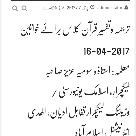
اپریل 17, 2017
administrator
0 تبصرے
ترجمہ وتفسیر قرآن کلاس برائے خواتین
16-04-2017
معلمہ: استاذہ سومیہ عزیز صاحبہ
لیکچرار, اسلامک یونیورسٹی /
وزیٹنگ لیکچرار تقابل ادیان, الھدی
انٹرنیشنل اسلام آباد