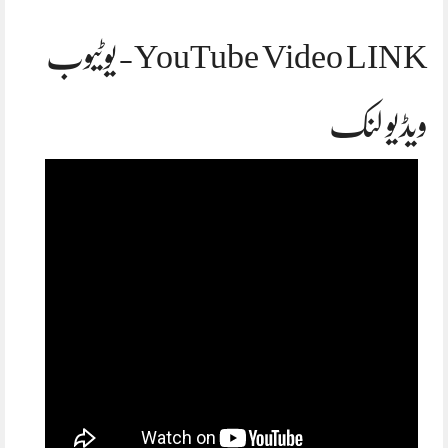
YouTube Video LINK-یوٹیوب
ویڈیو لنک