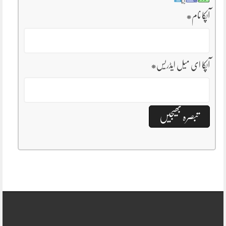
آپکا نام
*
آپکا ای میل ایڈریس
*