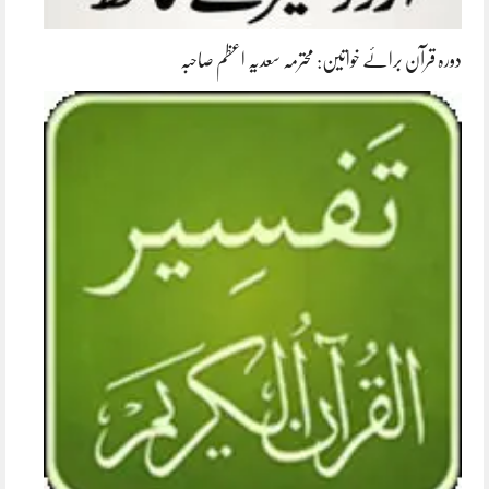
دورہ قرآن برائے خواتین: محترمہ سعدیہ اعظم صاحبہ