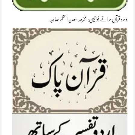
دورہ قرآن برائے خواتین: محترمہ سعدیہ اعظم صاحبہ