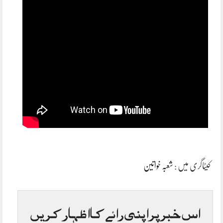
کیٹاگری میں :
شعبہ خواتین
اس خبر پر اپنی رائے کا اظہار کریں