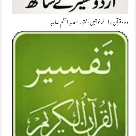
دورہ قرآن برائے خواتین: محترمہ سعدیہ اعظم صاحبہ