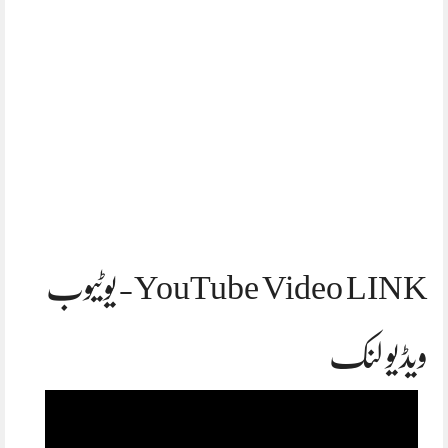
YouTube Video LINK-یوٹیوب
ویڈیو لنک