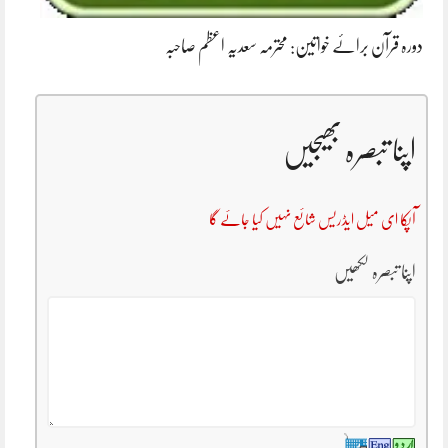
دورہ قرآن برائے خواتین: محترمہ سعدیہ اعظم صاحبہ
اپنا تبصرہ بھیجیں
آپکا ای میل ایڈریس شائع نہیں کیا جائے گا
اپنا تبصرہ لکھیں