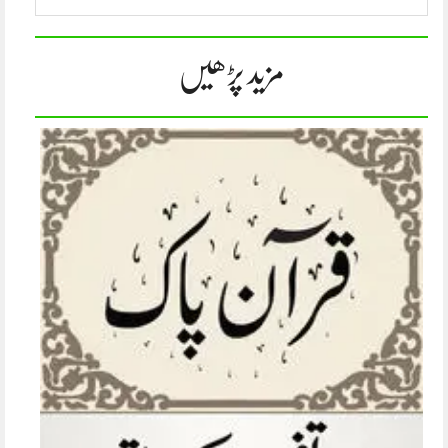
مزید پڑھیں