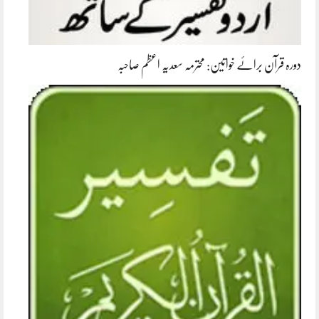
دورہ قرآن برائے خواتین: محترمہ سعدیہ اعظم صاحبہ