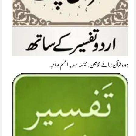
دورہ قرآن برائے خواتین: محترمہ سعدیہ اعظم صاحبہ