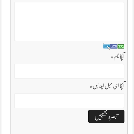
آپکا نام
*
آپکا ای میل ایڈریس
*