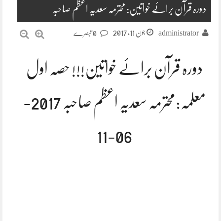
دورہ قرآن برائے خواتین: محترمہ سعدیہ اعظم صاحبہ
جون 11, 2017
administrator
0 تبصرے
دورہ قرآن برائے خواتین!!! حصہ اول
معلمہ:محترمہ سعدیہ اعظم صاحبہ 2017-
06-11