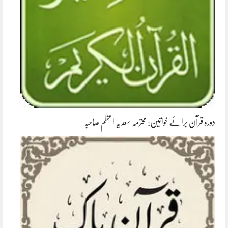
دورہ قرآن برائے خواتین: محترمہ سعدیہ اعظم صاحبہ