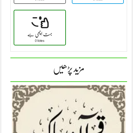
بہت اچھی ہے
0 Votes
مزید پڑھیں