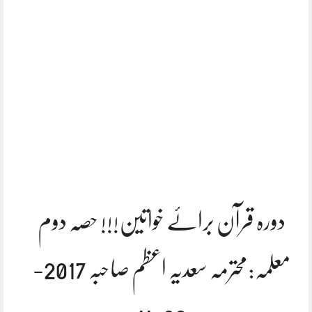
دورہ قرآن برائے خواتین!!! حصہ دوم
معلمہ:محترمہ سعدیہ اعظم صاحبہ 2017-