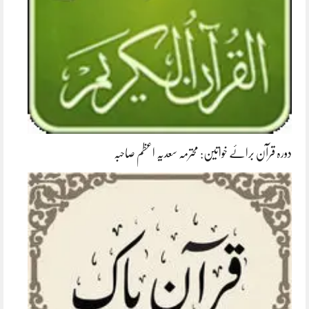
دورہ قرآن برائے خواتین: محترمہ سعدیہ اعظم صاحبہ