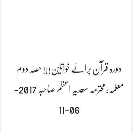
دورہ قرآن برائے خواتین!!! حصہ دوم
معلمہ:محترمہ سعدیہ اعظم صاحبہ 2017-
06-11