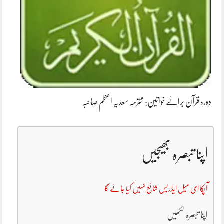
دورہ قرآن برائے خواتین: محترمہ سعدیہ اعظم صاحبہ
اپنا تبصرہ بھیجیں
آپکا ای میل ایڈریس شائع نہیں کیا جائے گا
اپنا تبصرہ لکھیں