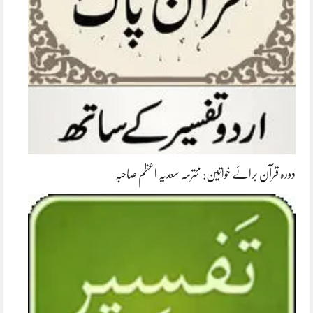
دورہ قرآن برائے خواتین: محترمہ سعدیہ اعظم صاحبہ