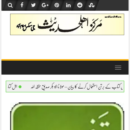
Skip
to
content
Toggle
navigation
رنے کا بیان – مولانا ابو بکر صدیق حفظہ اللہ
اہل کتاب کے برتن استعمال کرنے کا بیان – مو