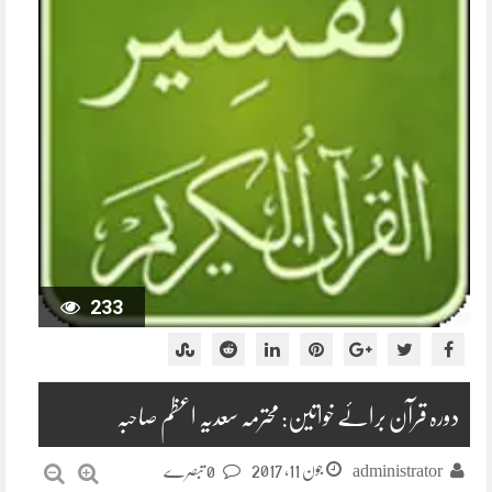
233
دورہ قرآن برائے خواتین: محترمہ سعدیہ اعظم صاحبہ
جون 11, 2017
administrator
0 تبصرے