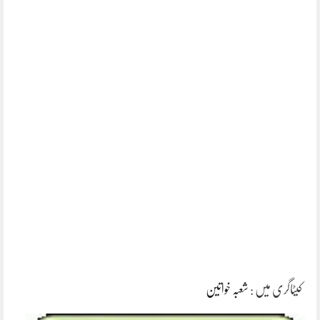
کیٹاگری میں :
شعبہ خواتین