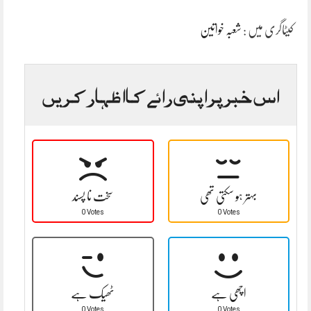
کیٹاگری میں :
شعبہ خواتین
اس خبر پر اپنی رائے کا اظہار کریں
بہتر ہو سکتی تھی
سخت نا پسند
0 Votes
0 Votes
اچھی ہے
ٹھیک ہے
0 Votes
0 Votes