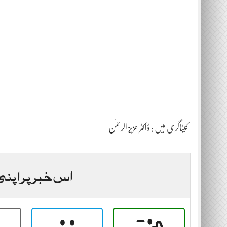
کیٹاگری میں :
ڈاکٹر عزیز الرحمٰن
اس خبر پر اپنی