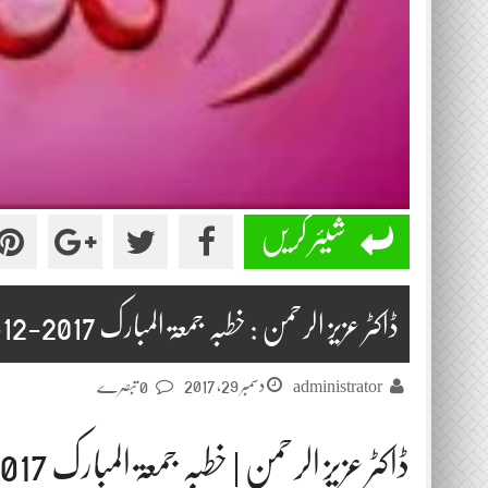
شیئر کریں
ڈاکٹر عزیز الرحمن : خطبہ جمعۃ المبارک 2017-12-29
دسمبر 29, 2017
administrator
0 تبصرے
ڈاکٹر عزیز الرحمن | خطبہ جمعۃ المبارک 2017-12-29