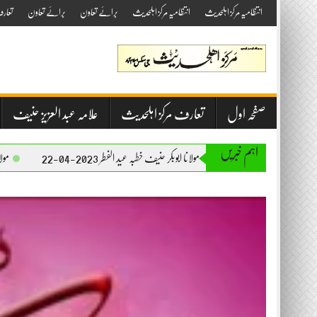
Skip
انتظامیہ مرکز اہلحدیث
انتظامیہ مرکز اہلحدیث
برائے تعاون
برائے تعاون
تعار
to
content
صفحہ اول
تعارف مرکز اہلحدیث
علامہ عبد العزیز حنیف
اہم خبریں
مولانا ابوبکر حنیف خطبہ عید الفطر 2023-04-22
مولانا ابوبکر حنیف خطبہ جمعۃ 