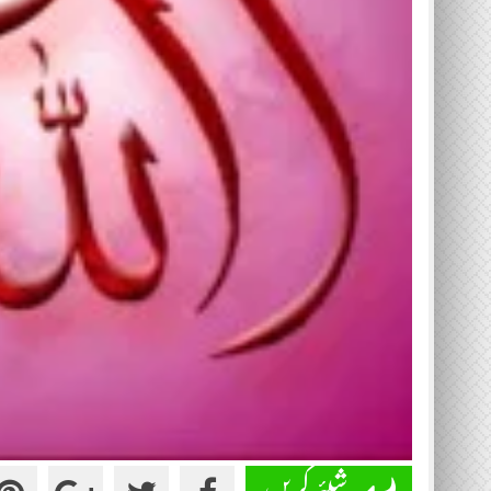
شیئر کریں