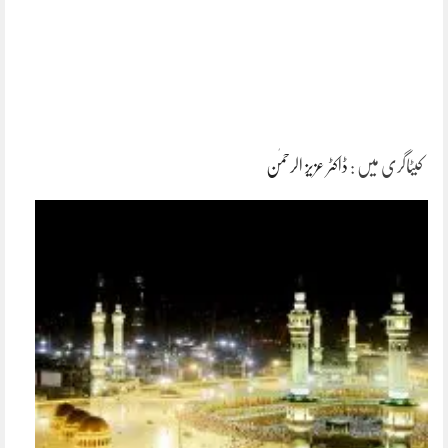
کیٹاگری میں :
ڈاکٹر عزیز الرحمٰن