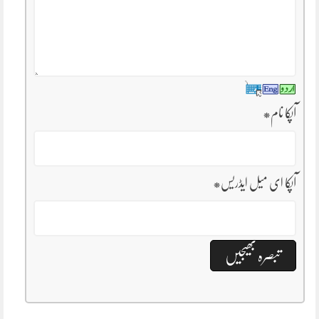
آپکا نام
*
آپکا ای میل ایڈریس
*