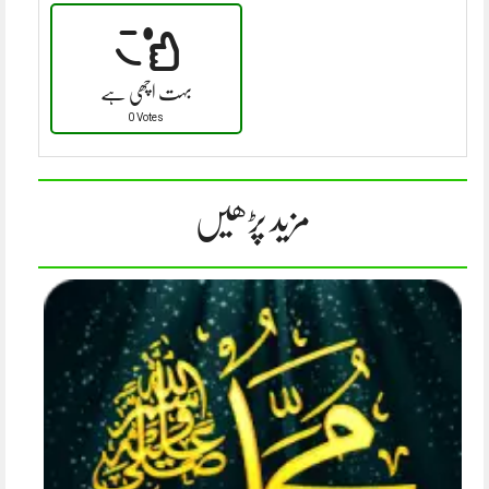
بہت اچھی ہے
0 Votes
مزید پڑھیں