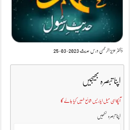
ڈاکٹر عزیز الرحمن درس حدیث 2023-03-25
اپنا تبصرہ بھیجیں
آپکا ای میل ایڈریس شائع نہیں کیا جائے گا
اپنا تبصرہ لکھیں