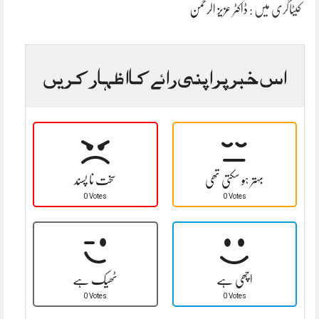
کیٹاگری میں :
ڈاکٹر عزیز الرحمٰن
اس خبر پر اپنی رائے کا اظہار کریں
بہتر ہو سکتی تھی
سخت نا پسند
0 Votes
0 Votes
اچھی ہے
ٹھیک ہے
0 Votes
0 Votes