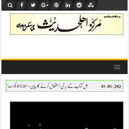
Skip
to
content
Toggle
navigation
اہل کتاب کے برتن استعمال کرنے کا بیان – مولانا ابو بکر صدیق حفظہ اللہ
اہل کتاب کے برت