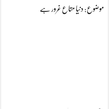
موضوع: دنیا متاع غرور ہے