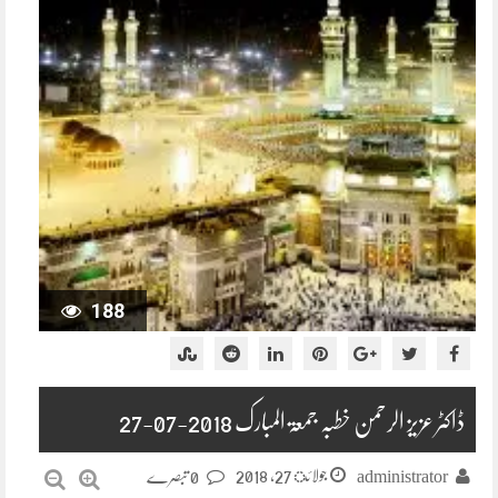
188
ڈاکٹر عزیز الرحمن خطبہ جمعۃ المبارک 2018-07-27
جولائ 27, 2018
administrator
0 تبصرے