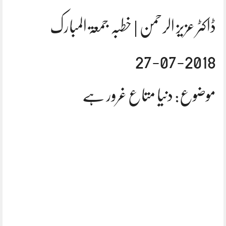
ڈاکٹر عزیز الرحمن | خطبہ جمعۃ المبارک
2018-07-27
موضوع: دنیا متاع غرور ہے