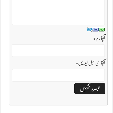
آپکا نام
*
آپکا ای میل ایڈریس
*