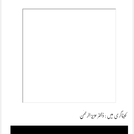
کیٹاگری میں :
ڈاکٹر عزیز الرحمٰن