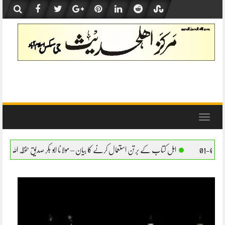
Skip
to
content
Toggle
navigation
 برتن استعمال کرنے کا بیان – مولانا ابو بکر صدیق حفظہ اللہ
اہل کتاب کے برتن استعمال ک