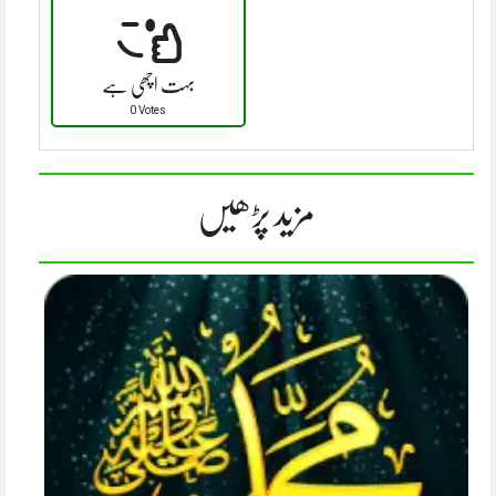
بہت اچھی ہے
0 Votes
مزید پڑھیں