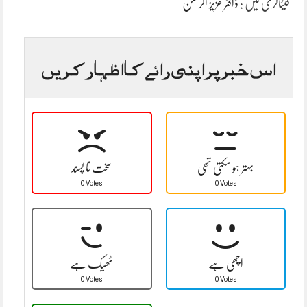
کیٹاگری میں :
ڈاکٹر عزیز الرحمٰن
اس خبر پر اپنی رائے کا اظہار کریں
بہتر ہو سکتی تھی
سخت نا پسند
0 Votes
0 Votes
اچھی ہے
ٹھیک ہے
0 Votes
0 Votes