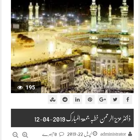
195
ڈاکٹر عزیز الرحمن خطبہ جمعۃ المبارک 2019-04-12
اپریل 22, 2019
administrator
0 تبصرے