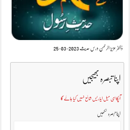
ڈاکٹر عزیز الرحمن درس حدیث 2023-03-25
اپنا تبصرہ بھیجیں
آپکا ای میل ایڈریس شائع نہیں کیا جائے گا
اپنا تبصرہ لکھیں