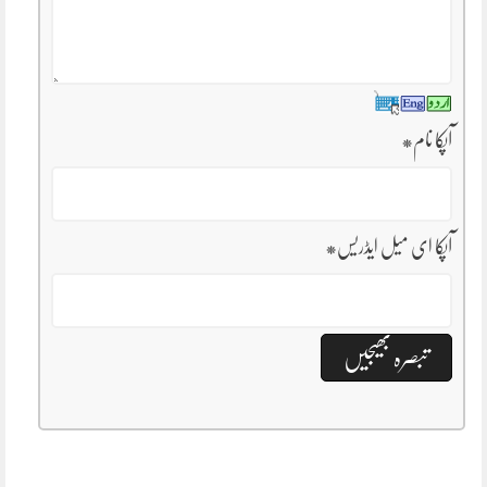
آپکا نام
*
آپکا ای میل ایڈریس
*