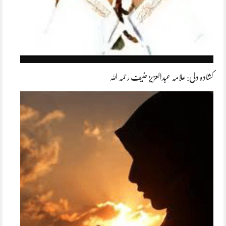
کشادہ دلی: علامہ عبدالعزیز حنیف رحمہ اللہ