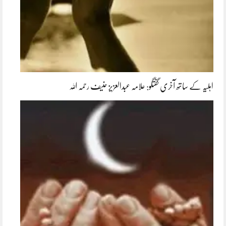
اہلیہ کے ساتھ آخری گفتگو: علامہ عبدالعزیز حنیف رحمہ اللہ