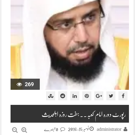
269
رپورٹ دورہ امام کعبہ۔۔ ہفت روزہ اہلحدیث
نومبر 15, 2016
administrator
0 تبصرے