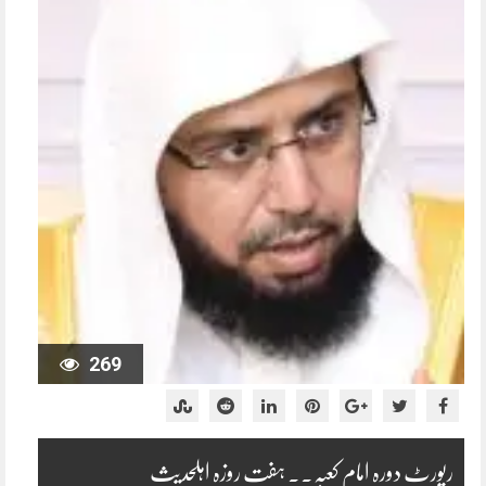
269
رپورٹ دورہ امام کعبہ۔۔ ہفت روزہ اہلحدیث