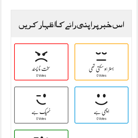
اس خبر پر اپنی رائے کا اظہار کریں
بہتر ہو سکتی تھی
سخت نا پسند
0 Votes
0 Votes
اچھی ہے
ٹھیک ہے
0 Votes
0 Votes