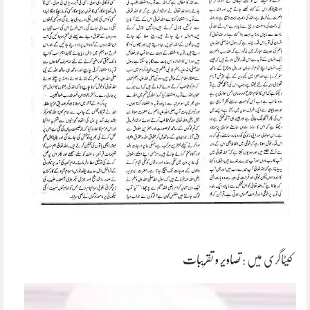
کیٹاگری میں :
تصاویر و تقریبات