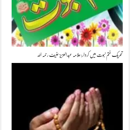
تحریک ختم نبوت میں کردار:علامہ عبدالعزیز حنیف رحمہ اللہ