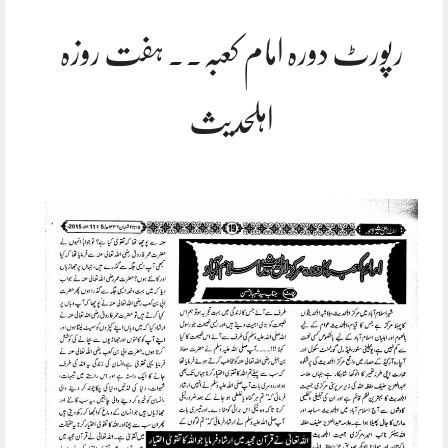
رپورٹ دورہ امام کعبہ۔۔ ہفت روزہ
اہلحدیث