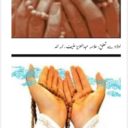
اولاد سے تعلق: علامہ عبدالعزیز حنیف رحمہ اللہ