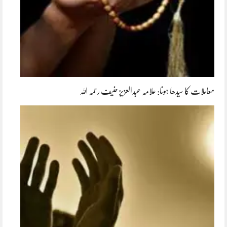
معاملات کا سیدھا ہونا: علامہ عبدالعزیز حنیف رحمہ اللہ