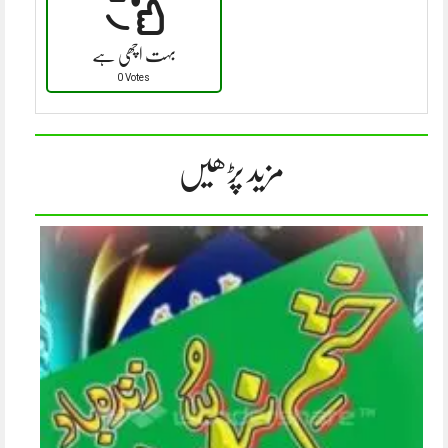
بہت اچھی ہے
0 Votes
مزید پڑھیں