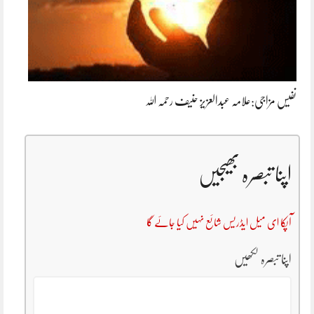
نفیس مزاجی:علامہ عبدالعزیز حنیف رحمہ اللہ
اپنا تبصرہ بھیجیں
آپکا ای میل ایڈریس شائع نہیں کیا جائے گا
اپنا تبصرہ لکھیں