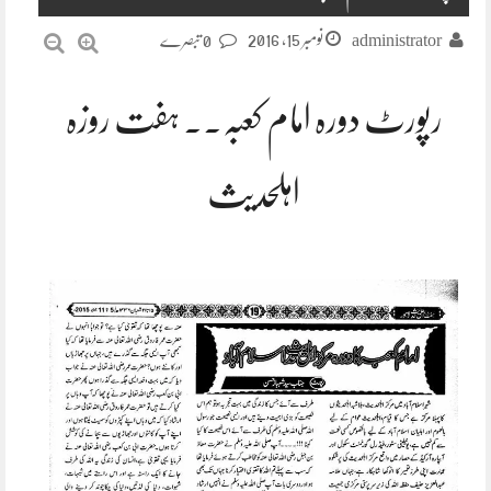
نومبر 15, 2016
administrator
0 تبصرے
رپورٹ دورہ امام کعبہ۔۔ ہفت روزہ
اہلحدیث