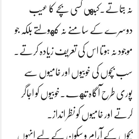
نہ بتاتے.کبهی کسی بچے کا عیب
دوسرے کے سامنے نہ کهولتے بلکہ جو
موجود نہ ہوتا اس کی تعریف زیادہ کرتے.
سب بچوں کی خوبیوں اور خامیوں سے
پوری طرح آگاہ تهے.خوبیوں کو اجاگر
کرتے اور خامیوں کو نظر انداز.
بچوں کے آرام و سکون کے لیے انہوں