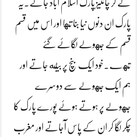
لے کر چائنیز پارک اسلام آباد جاتے.یہ
پارک ان دنوں نیا بنا تها اور اس میں قسم
قسم کے جهولے لگائے گئے
تهے.خود ایک بنچ پر بیٹه جاتے اور
ہم ایک جهولے سے دوسرے
جهولے پر ہوتے ہوئے پورے پارک کا
چکر لگا کر ان کے پاس آجاتے اور مغرب