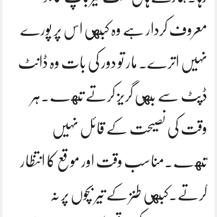
معروف کردار ہے وہ کبهی اس پر پورے
نہیں اترے. مار تو دور کی بات وہ ڈانٹ
ڈپٹ سے بهی گریز کرتے تهے.ہر
وقت کی نصیحت کے قائل نہیں
تهے.مناسب وقت اور موقع کا انتظار
کرتے.کبهی طنز کے تیر بچوں پر نہ