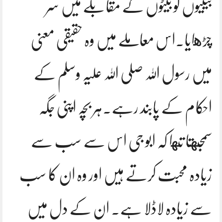
بیٹیوں کو بیٹوں کے مقابلے میں سر
چڑهایا.اس معاملے میں وہ حقیقی معنی
میں رسول اللہ صلی اللہ علیہ وسلم کے
احکام کے پابند رہے.ہر بچہ اپنی جگہ
سمجهتا تها کہ ابو جی اس سے سب سے
زیادہ محبت کرتے ہیں اور وہ ان کا سب
سے زیادہ لاڈلا ہے. ان کے دل میں