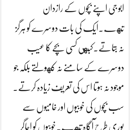
ابو جی اپنے بچوں کے رازدان
تهے.ایک کی بات دوسرے کو ہرگز
نہ بتاتے.کبهی کسی بچے کا عیب
دوسرے کے سامنے نہ کهولتے بلکہ جو
موجود نہ ہوتا اس کی تعریف زیادہ کرتے.
سب بچوں کی خوبیوں اور خامیوں سے
پوری طرح آگاہ تهے.خوبیوں کو اجاگر