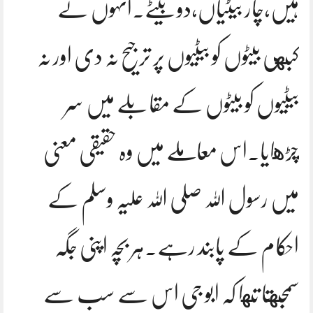
ہیں،چار بیٹیاں،دو بیٹے.انہوں نے
کبهی بیٹوں کو بیٹیوں پر ترجیح نہ دی اور نہ
بیٹیوں کو بیٹوں کے مقابلے میں سر
چڑهایا.اس معاملے میں وہ حقیقی معنی
میں رسول اللہ صلی اللہ علیہ وسلم کے
احکام کے پابند رہے.ہر بچہ اپنی جگہ
سمجهتا تها کہ ابو جی اس سے سب سے