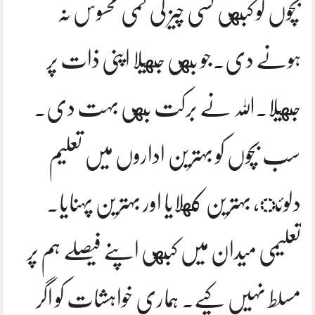
بچوں کو کبهی کسی چیز کی کمی محسوس نہ
ہونے دی.جو بهی جهیلا اپنی ذات پر
جهیلا.اللہ نے برکت بهی بہت دی.
سب بچوں کو بہترین اداروں میں تعلیم
دلوئ، بہترین کهلایا اور بہترین پہنایا.
تعلیمی میدان میں کبهی اپنے فیصلے ہم پر
مسلط نہیں کیے. ہماری خواہشات کو اگر