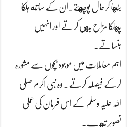
بٹها کر حال پوچهتے.ان کے ساته ہلکا
پهلکا مزاح بهی کرتے اور انہیں
ہنساتے.
اہم معاملات میں موجود بچوں سے مشورہ
کرکے فیصلہ کرتے. وہ نبی اکرم صلی
اللہ علیہ وسلم کے اس فرمان کی عملی
تصویر تهے.