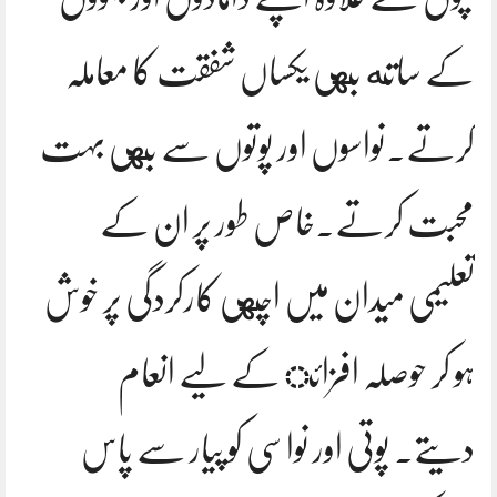
کے ساته بهی یکساں شفقت کا معاملہ
کرتے.نواسوں اور پوتوں سے بهی بہت
محبت کرتے.خاص طور پر ان کے
تعلیمی میدان میں اچهی کارکردگی پر خوش
ہو کر حوصلہ افزائ کے لیے انعام
دیتے. پوتی اور نواسی کو پیار سے پاس