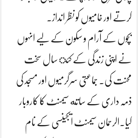
کرتے اور خامیوں کو نظر انداز.
بچوں کے آرام و سکون کے لیے انہوں
نے اپنی زندگی کے کئ سال سخت
محنت کی. جماعتی سرگرمیوں اور مسجد کی
ذمہ داری کے ساته سیمنٹ کا کاروبار
کیا.الرحمان سیمنٹ ایجینسی کے نام