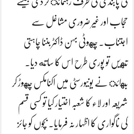
کی پابندی کی طرف رہنمائ کر دی جیسے
حجاب اور غیر ضروری مشاغل سے
اجتناب. چهوٹی بہن ڈاکٹر بننا چاہتی
تهیں تو پوری طرح اس کا ساته دیا.
بهائ نے یونیورسٹی میں اکنامکس چهوڑ کر
شریعہ اور لاء کا شعبہ اختیار کیا تو کسی قسم
کی ناگواری کا اظہار نہ فرمایا. بچوں کو جائز