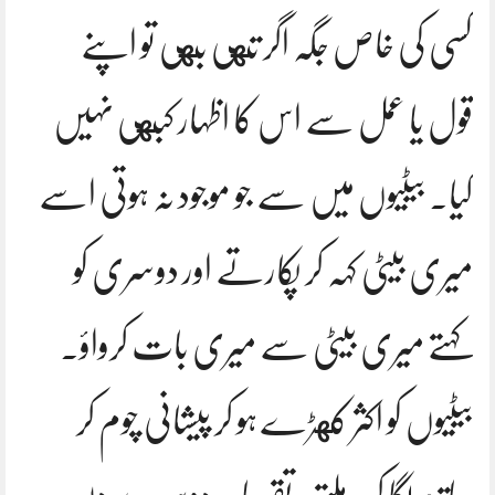
کسی کی خاص جگہ اگر تهی بهی تو اپنے
قول یا عمل سے اس کا اظہار کبهی نہیں
کیا. بیٹیوں میں سے جو موجود نہ ہوتی اسے
میری بیٹی کہہ کر پکارتے اور دوسری کو
کہتے میری بیٹی سے میری بات کرواؤ.
بیٹیوں کو اکثر کهڑے ہو کر پیشانی چوم کر