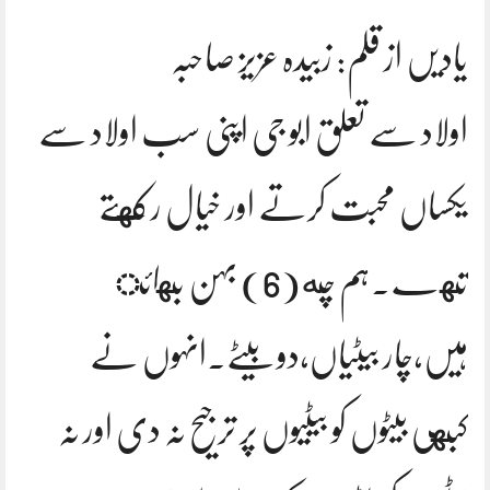
یادیں از قلم: زبیدہ عزیز صاحبہ
اولاد سے تعلق ابو جی اپنی سب اولاد سے
یکساں محبت کرتے اور خیال رکهتے
تهے.ہم چه(6) بہن بهائ
ہیں،چار بیٹیاں،دو بیٹے.انہوں نے
کبهی بیٹوں کو بیٹیوں پر ترجیح نہ دی اور نہ