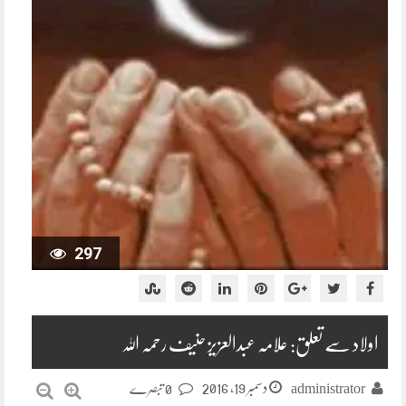
297
اولاد سے تعلق: علامہ عبدالعزیز حنیف رحمہ اللہ
دسمبر 19, 2016
administrator
0 تبصرے