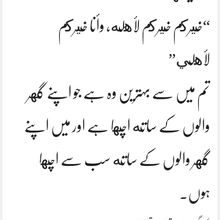
“خيركم خيركم لأهله، وأنا خيركم
لأهلي”
تم میں سے بہترین وہ ہے جو اپنے گهر
والوں کے ساته اچها ہے اور میں اپنے
گهر والوں کے ساته سب سے اچها
ہوں.