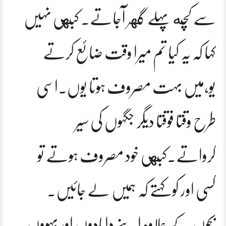
سے کچه پہلے گهر آجاتے. کبهی نہیں
کہا کہ یہ کیا تم میرا وقت ضائع کرتے
یو،میں بہت مصروف ہوتا یوں.اسی
طرح وقتا فوقتا دیگر جگہوں کی سیر
کرواتے.کبهی خود مصروف ہوتے تو
کسی اور کو کہتے کہ ہمیں لے جائیں.
بچوں کے علاوہ اپنے دامادوں اور بہووں