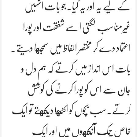
کے لیے یہ اور یہ کیا.جو بات انہیں
غیرمناسب لگتی اسے شفقت اور پورا
اعتماد دے کر مختصر الفاظ میں سمجها دیتے.
بات اس انداز میں کرتے کہ ہم دل و
جان سے اس کو پورا کرنے کی کوشش
کرتے.سب بچوں کو اکٹها دیکهتے تو ایک
خاص چمک آنکهوں میں اور ایک