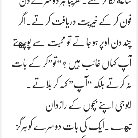
ساته لگا کر ملتے.تقریبا ہر دوسرے دن
فون کر کے خیریت دریافت کرتے.اگر
چند دن اوپر ہو جاتے تو محبت سے پوچهتے
آپ کہاں غائب ہیں ؟ “تو”کر کے بات
نہ کرتے بلکہ “آپ” کہہ کر بلاتے.
ابو جی اپنے بچوں کے رازدان
تهے.ایک کی بات دوسرے کو ہرگز