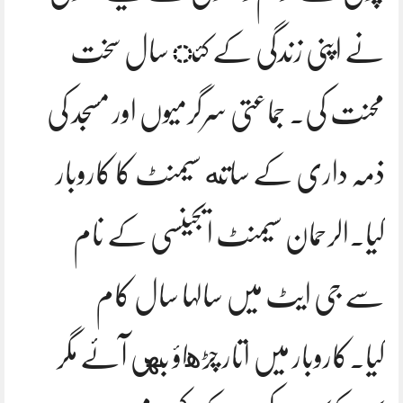
نے اپنی زندگی کے کئ سال سخت
محنت کی. جماعتی سرگرمیوں اور مسجد کی
ذمہ داری کے ساته سیمنٹ کا کاروبار
کیا.الرحمان سیمنٹ ایجینسی کے نام
سے جی ایٹ میں سالہا سال کام
کیا.کاروبار میں اتار چڑهاؤ بهی آئے مگر