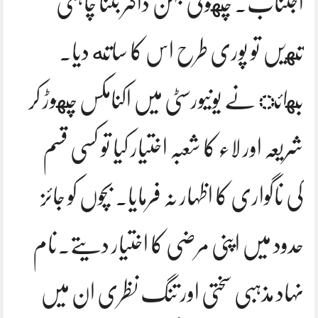
اجتناب. چهوٹی بہن ڈاکٹر بننا چاہتی
تهیں تو پوری طرح اس کا ساته دیا.
بهائ نے یونیورسٹی میں اکنامکس چهوڑ کر
شریعہ اور لاء کا شعبہ اختیار کیا تو کسی قسم
کی ناگواری کا اظہار نہ فرمایا. بچوں کو جائز
حدود میں اپنی مرضی کا اختیار دیتے.نام
نہاد مذہبی سختی اور تنگ نظری ان میں