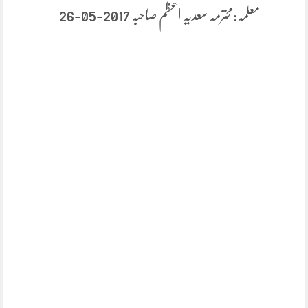
معلمہ:محترمہ سعدیہ اعظم صاحبہ 2017-05-26