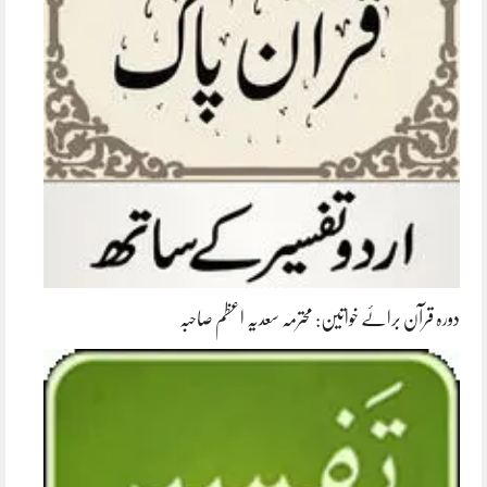
دورہ قرآن برائے خواتین: محترمہ سعدیہ اعظم صاحبہ