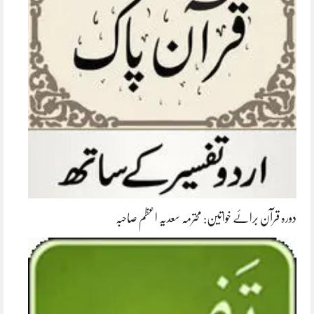
دورہ قرآن برائے خواتین: محترمہ سعدیہ اعظم صاحبہ