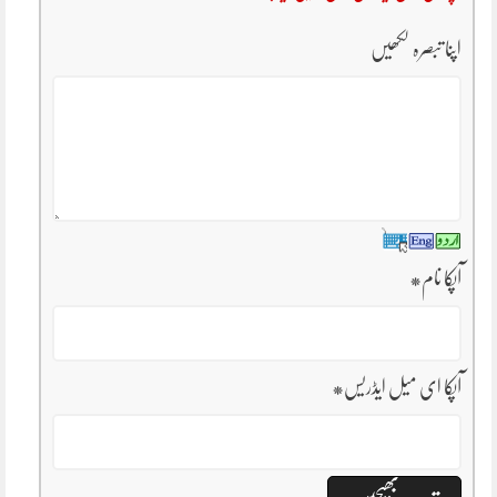
اپنا تبصرہ لکھیں
آپکا نام
*
آپکا ای میل ایڈریس
*