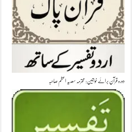
دورہ قرآن برائے خواتین: محترمہ سعدیہ اعظم صاحبہ