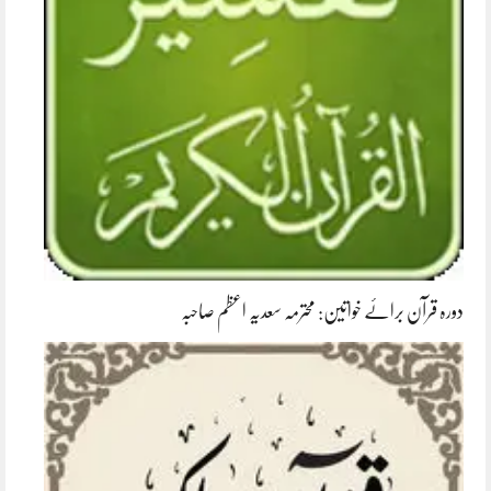
دورہ قرآن برائے خواتین: محترمہ سعدیہ اعظم صاحبہ