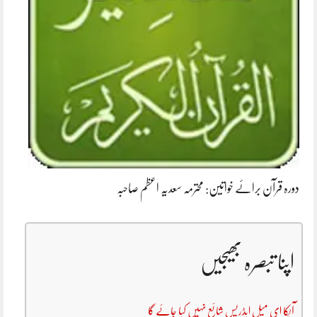
دورہ قرآن برائے خواتین: محترمہ سعدیہ اعظم صاحبہ
اپنا تبصرہ بھیجیں
آپکا ای میل ایڈریس شائع نہیں کیا جائے گا