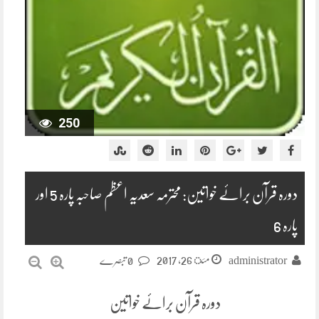
250
دورہ قرآن برائے خواتین: محترمہ سعدیہ اعظم صاحبہ پارہ 5 اور
پارہ 6
مئ 26, 2017
administrator
0 تبصرے
دورہ قرآن برائے خواتین