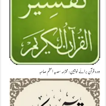
دورہ قرآن برائے خواتین: محترمہ سعدیہ اعظم صاحبہ