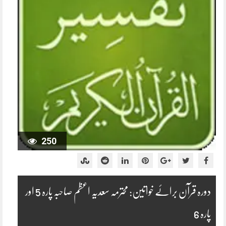
250
دورہ قرآن برائے خواتین: محترمہ سعدیہ اعظم صاحبہ پارہ 5 اور
پارہ 6