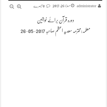
مئ 26, 2017
administrator
0 تبصرے
دورہ قرآن برائے خواتین
معلمہ:محترمہ سعدیہ اعظم صاحبہ 2017-05-26