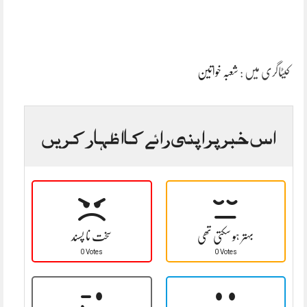
کیٹاگری میں :
شعبہ خواتین
اس خبر پر اپنی رائے کا اظہار کریں
بہتر ہو سکتی تھی
سخت نا پسند
0 Votes
0 Votes