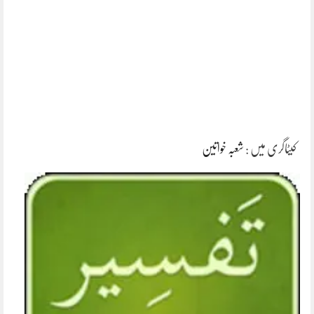
کیٹاگری میں :
شعبہ خواتین