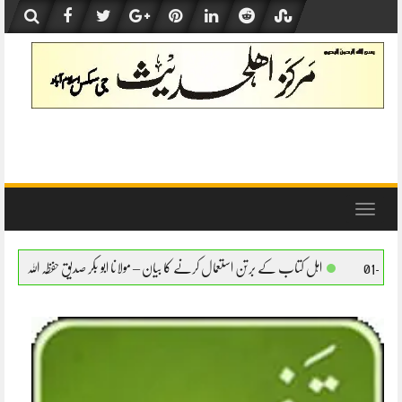
Skip
to
content
Toggle
navigation
ے برتن استعمال کرنے کا بیان – مولانا ابو بکر صدیق حفظہ اللہ
اہل کتاب کے برتن استعمال 