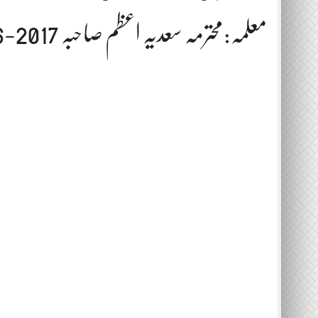
معلمہ:محترمہ سعدیہ اعظم صاحبہ 2017-06-01