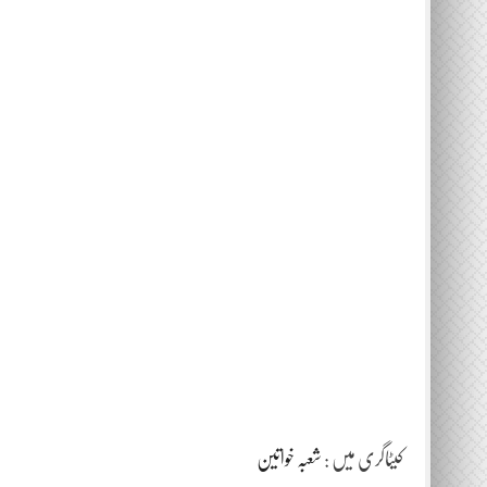
کیٹاگری میں :
شعبہ خواتین