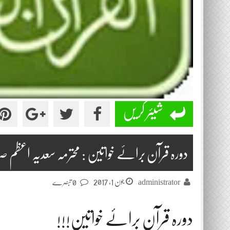
شیئر کریں
دورہ قرآن برائے خواتین : محترمہ سعدیہ اعظم ص
جون 1, 2017
administrator
0 تبصرے
دورہ قرآن برائے خواتین!!!