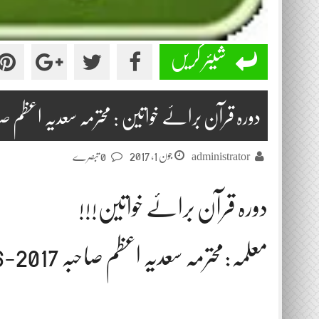
شیئر کریں
دورہ قرآن برائے خواتین : محترمہ سعدیہ اعظم ص
جون 1, 2017
administrator
0 تبصرے
دورہ قرآن برائے خواتین!!!
معلمہ:محترمہ سعدیہ اعظم صاحبہ 2017-06-01