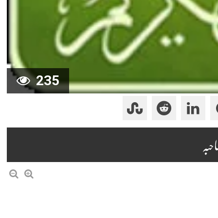
235
احبہ