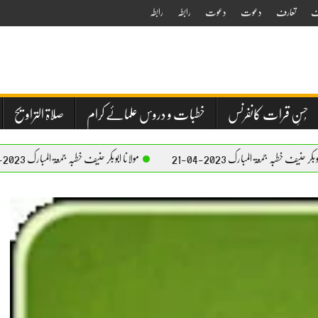
ف
تعارف
دعوت
دعوت
رابطہ
رابطہ
حُسنِ قرات کانفرنس
خطبات و دروس علمائے کرام
صلاۃ التراویح
بارک 2023-04-21
مولانا ابوبکر حنیف خطبہ جمعۃ المبارک 2023-04-21