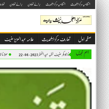
Skip
انتظامیہ مرکز اہلحدیث
انتظامیہ مرکز اہلحدیث
برائے تعاون
برائے تعاون
تعار
to
content
صفحہ اول
تعارف مرکز اہلحدیث
علامہ عبد العزیز حنیف
اہم خبریں
مولانا ابوبکر حنیف خطبہ عید الفطر 2023-04-22
مولانا ابوبکر حنیف خطبہ جمعۃ الم