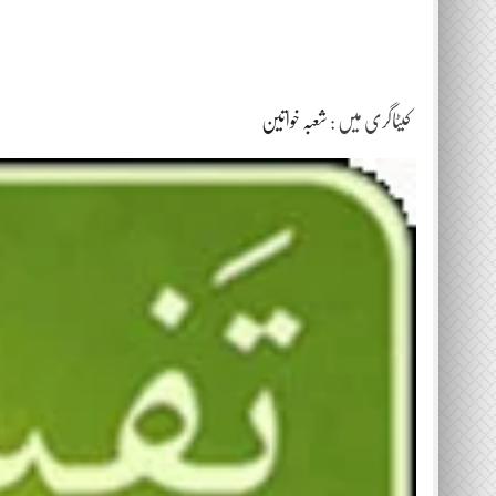
کیٹاگری میں :
شعبہ خواتین