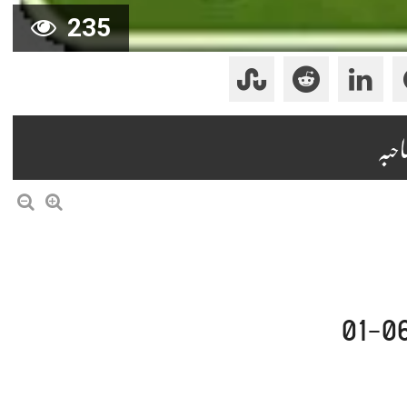
235
احبہ