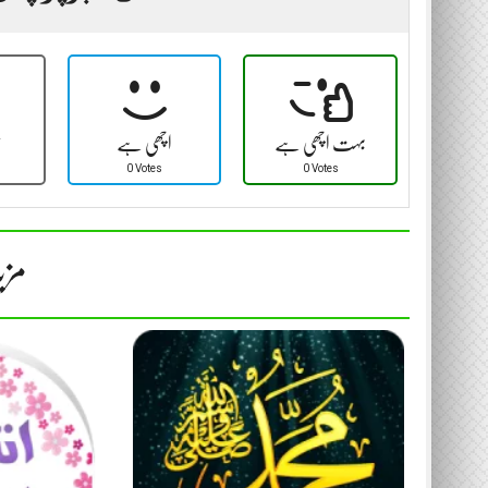
بہت اچھی ہے
اچھی ہے
ٹ
0 Votes
0 Votes
مزی