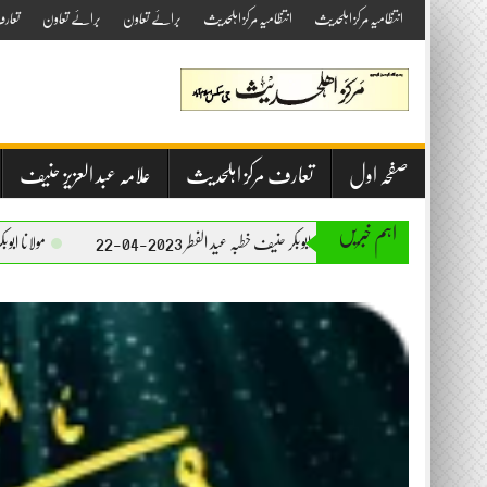
Skip
انتظامیہ مرکز اہلحدیث
انتظامیہ مرکز اہلحدیث
برائے تعاون
برائے تعاون
تعار
to
content
صفحہ اول
تعارف مرکز اہلحدیث
علامہ عبد العزیز حنیف
اہم خبریں
مولانا ابوبکر حنیف خطبہ عید الفطر 2023-04-22
مولانا ابوبکر حنیف خطبہ جمعۃ المبارک 023