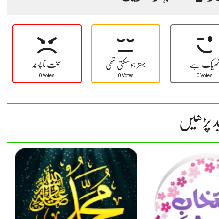
ھیک ہے
بہتر ہو سکتی تھی
سخت نا پسند
0 Votes
0 Votes
0 Votes
د پڑھیں