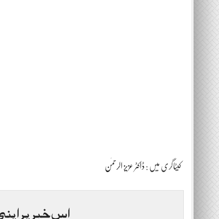
کیٹاگری میں :
ڈاکٹر عزیز الرحمٰن
اس خبر پر اپنی