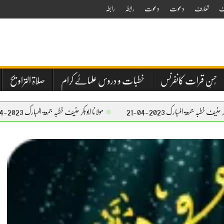
ف
تعارف
دعوت
دعوت
رابطہ
رابطہ
حُسنِ قرات کانفرنس
خطبات و دروس علمائے کرام
صلاۃ التراویح
2-04-21
مولانا ابوبکر حنیف خطبہ جمعۃ المبارک 2023-04-21
مولان