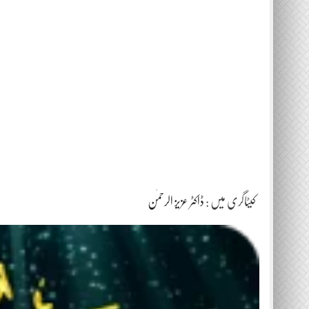
کیٹاگری میں :
ڈاکٹر عزیز الرحمٰن