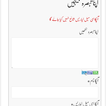
اپنا تبصرہ بھیجیں
آپکا ای میل ایڈریس شائع نہیں کیا جائے گا
اپنا تبصرہ لکھیں
آپکا نام
*
آپکا ای میل ایڈریس
*