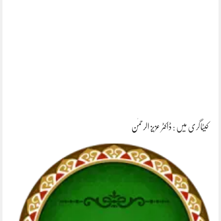
کیٹاگری میں :
ڈاکٹر عزیز الرحمٰن