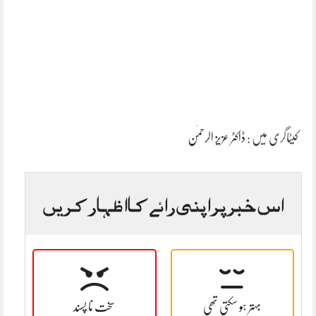
کیٹاگری میں :
ڈاکٹر عزیز الرحمٰن
اس خبر پر اپنی رائے کا اظہار کریں
بہتر ہو سکتی تھی
سخت نا پسند