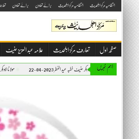
Skip
انتظامیہ مرکز اہلحدیث
انتظامیہ مرکز اہلحدیث
برائے تعاون
برائے تعاون
تعار
to
content
صفحہ اول
تعارف مرکز اہلحدیث
علامہ عبد العزیز حنیف
اہم خبریں
مولانا ابوبکر حنیف خطبہ عید الفطر 2023-04-22
مولانا ابوبکر حنیف خطبہ جمعۃ المبارک