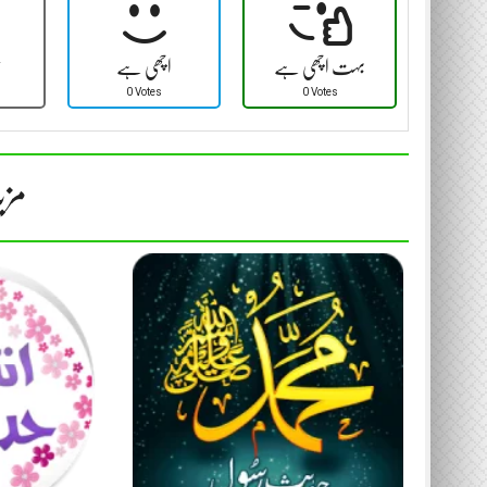
بہت اچھی ہے
اچھی ہے
ٹ
0 Votes
0 Votes
مزی