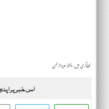
کیٹاگری میں :
ڈاکٹر عزیز الرحمٰن
اس خبر پر اپنی