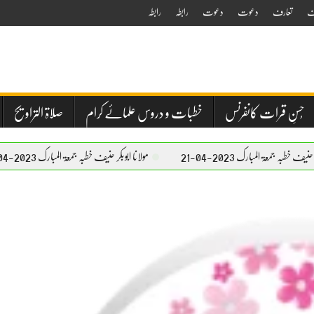
ف
تعارف
دعوت
دعوت
رابطہ
رابطہ
حُسنِ قرات کانفرنس
خطبات و دروس علمائے کرام
صلاۃ التراویح
 2023-04-21
مولانا ابوبکر حنیف خطبہ جمعۃ المبارک 2023-04-21
مو