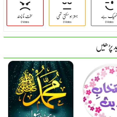
ھیک ہے
بہتر ہو سکتی تھی
سخت نا پسند
0 Votes
0 Votes
0 Votes
د پڑھیں