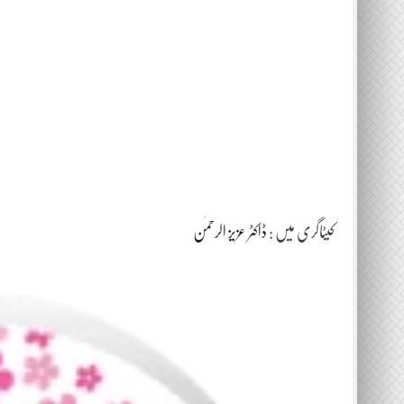
کیٹاگری میں :
ڈاکٹر عزیز الرحمٰن