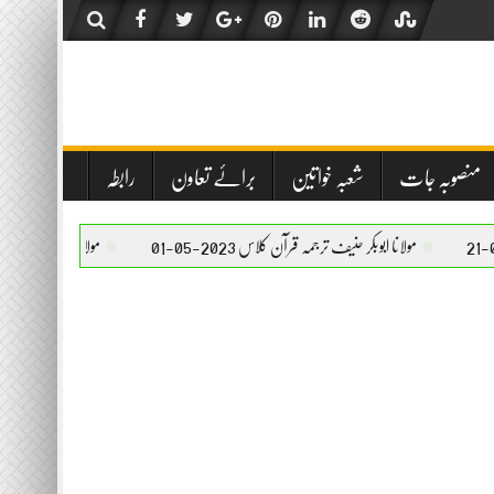
منصوبہ جات
شعبہ خواتین
برائے تعاون
رابطہ
لانا ابوبکر حنیف ترجمہ قرآن کلاس 2023-05-01
مولانا ابوبکر حنیف ترجمہ قرآن کلاس 2023-05-01