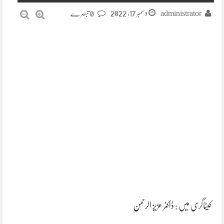
دسمبر 17, 2022
administrator
0 تبصرے
کیٹاگری میں :
ڈاکٹر عزیز الرحمٰن