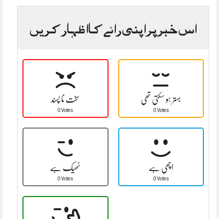
اس خبر پر اپنی رائے کا اظہار کریں
بہتر ہو سکتی تھی
سخت نا پسند
0 Votes
0 Votes
اچھی ہے
ٹھیک ہے
0 Votes
0 Votes