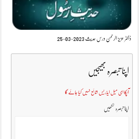
ڈاکٹر عزیز الرحمن درس حدیث 2023-03-25
اپنا تبصرہ بھیجیں
آپکا ای میل ایڈریس شائع نہیں کیا جائے گا
اپنا تبصرہ لکھیں