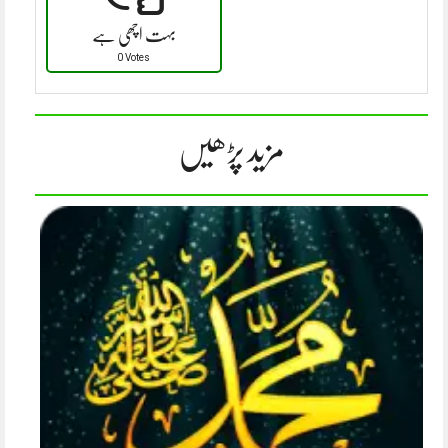
بہت اچھی ہے
0 Votes
مزید پڑھیں