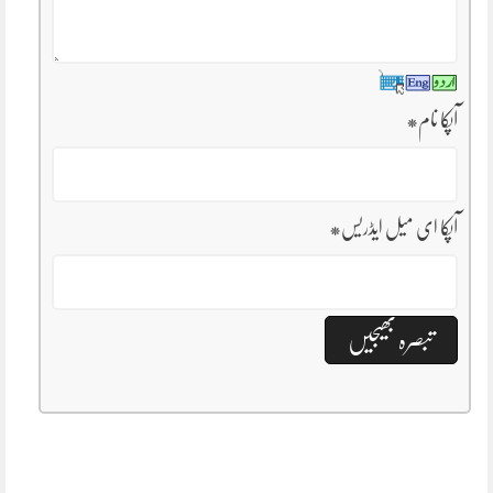
آپکا نام
*
آپکا ای میل ایڈریس
*