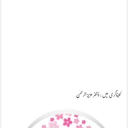
کیٹاگری میں :
ڈاکٹر عزیز الرحمٰن