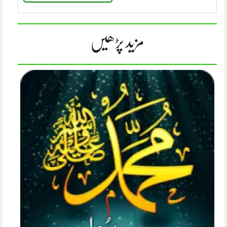
مزید پڑھیں