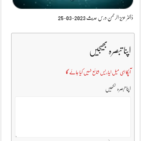
ڈاکٹر عزیز الرحمن درس حدیث 2023-03-25
اپنا تبصرہ بھیجیں
آپکا ای میل ایڈریس شائع نہیں کیا جائے گا
اپنا تبصرہ لکھیں