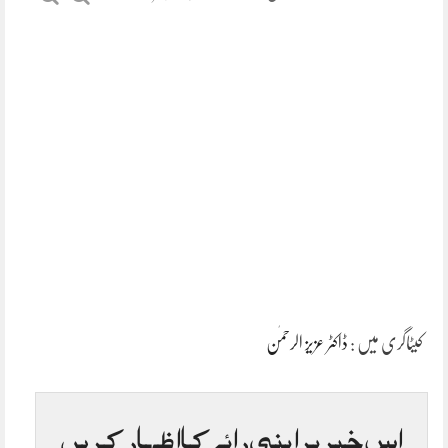
کیٹاگری میں :
ڈاکٹر عزیز الرحمٰن
اس خبر پر اپنی رائے کا اظہار کریں