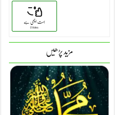
بہت اچھی ہے
0 Votes
مزید پڑھیں