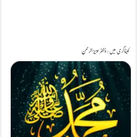
کیٹاگری میں :
ڈاکٹر عزیز الرحمٰن