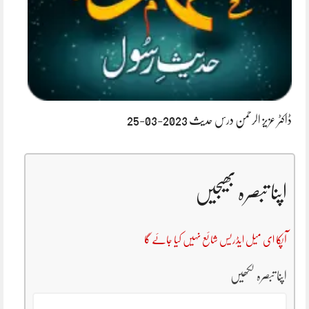
ڈاکٹر عزیز الرحمن درس حدیث 2023-03-25
اپنا تبصرہ بھیجیں
آپکا ای میل ایڈریس شائع نہیں کیا جائے گا
اپنا تبصرہ لکھیں