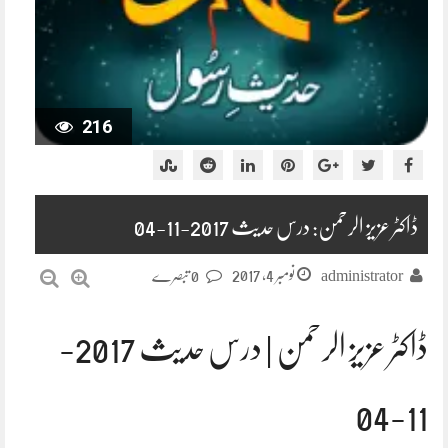
216
ڈاکٹر عزیز الرحمن: درس حدیث 2017-11-04
نومبر 4, 2017
administrator
0 تبصرے
ڈاکٹر عزیز الرحمن | درس حدیث 2017-
11-04