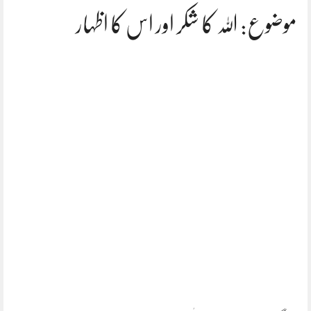
موضوع: اللہ کا شکر اور اس کا اظہار