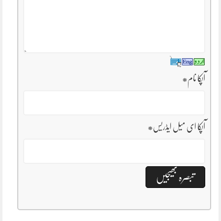
آپکا نام
*
آپکا ای میل ایڈریس
*