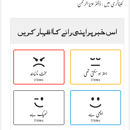
کیٹاگری میں :
ڈاکٹر عزیز الرحمٰن
اس خبر پر اپنی رائے کا اظہار کریں
بہتر ہو سکتی تھی
سخت نا پسند
0 Votes
0 Votes
اچھی ہے
ٹھیک ہے
0 Votes
0 Votes