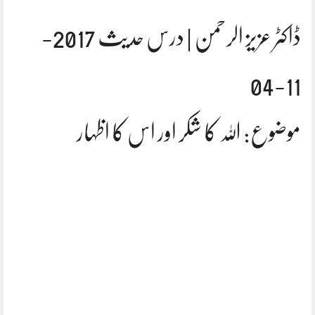
ڈاکٹر عزیز الرحمن | درس حدیث 2017-
11-04
موضوع: اللہ کا شکر اور اس کا اظہار