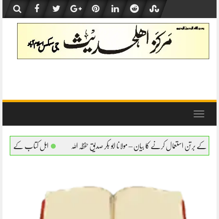
Skip
to
content
Toggle
navigation
بیان – مولانا ابو بکر صدیق حفظہ اللہ
اہل کتاب کے برتن استعمال کرنے کا بیان – مولانا ا