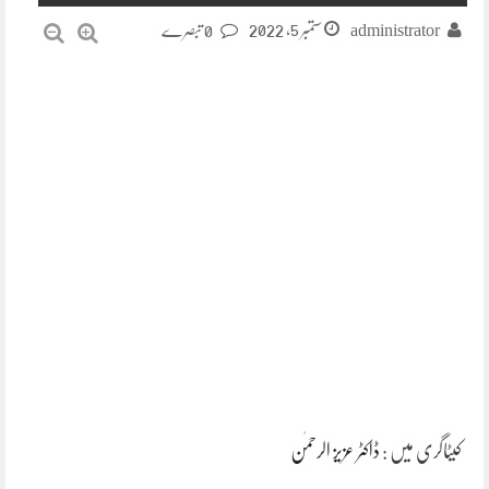
ستمبر 5, 2022
administrator
0 تبصرے
کیٹاگری میں :
ڈاکٹر عزیز الرحمٰن