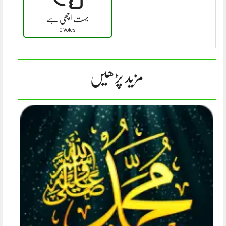
بہت اچھی ہے
0 Votes
مزید پڑھیں