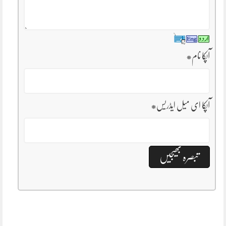
آپکا نام
*
آپکا ای میل ایڈریس
*