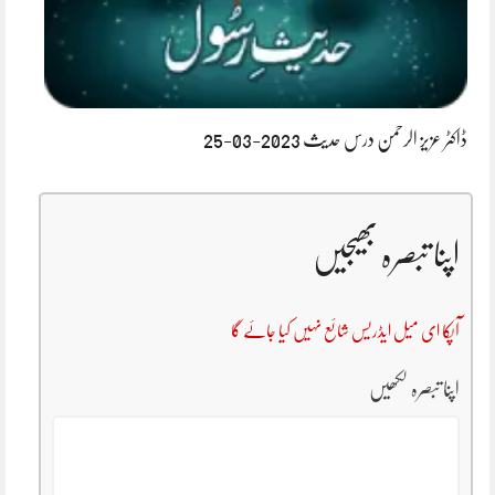
ڈاکٹر عزیز الرحمن درس حدیث 2023-03-25
اپنا تبصرہ بھیجیں
آپکا ای میل ایڈریس شائع نہیں کیا جائے گا
اپنا تبصرہ لکھیں