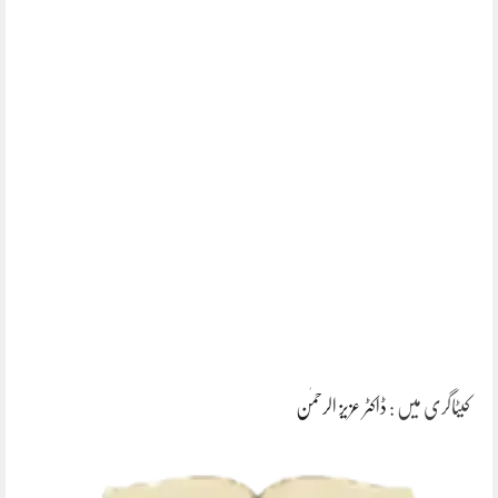
کیٹاگری میں :
ڈاکٹر عزیز الرحمٰن