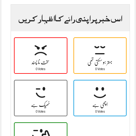
اس خبر پر اپنی رائے کا اظہار کریں
بہتر ہو سکتی تھی
سخت نا پسند
0 Votes
0 Votes
اچھی ہے
ٹھیک ہے
0 Votes
0 Votes