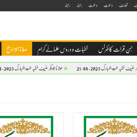
ف
تعارف
دعوت
دعوت
رابطہ
رابطہ
حُسنِ قرات کانفرنس
خطبات و دروس علمائے کرام
صلاۃ التراویح
 خطبہ جمعۃ المبارک 2023-04-21
مولانا ابوبکر حنیف خطبہ جمعۃ المبارک 2023-04-21