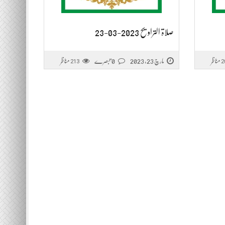
صلاۃ التراویح 2023-03-23
مناظر
مارچ 23, 2023
0 تبصرے
مناظر
213
2