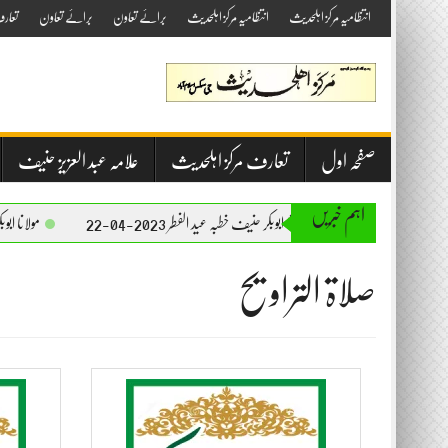
Skip
انتظامیہ مرکز اہلحدیث
انتظامیہ مرکز اہلحدیث
برائے تعاون
برائے تعاون
تعار
to
content
صفحہ اول
تعارف مرکز اہلحدیث
علامہ عبد العزیز حنیف
اہم خبریں
مولانا ابوبکر حنیف خطبہ عید الفطر 2023-04-22
مولانا ابوبکر حنیف
صلاۃ التراویح