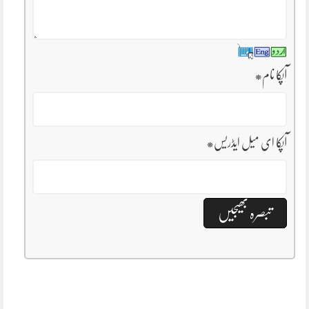
آپکا نام
*
آپکا ای میل ایڈریس
*