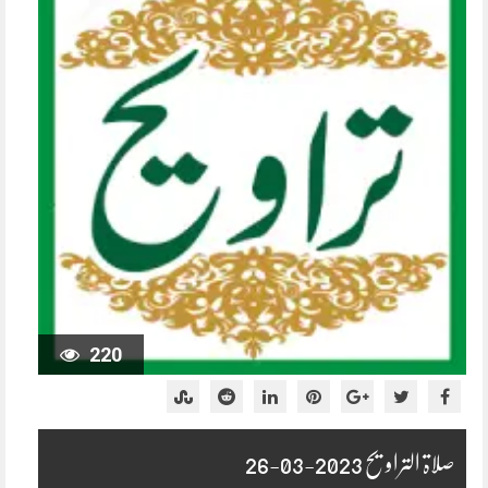
220
صلاۃ التراویح 2023-03-26