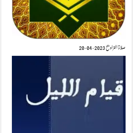
صلاۃ التراویح 2023-04-20