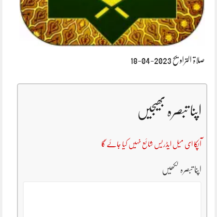
صلاۃ التراویح 2023-04-18
اپنا تبصرہ بھیجیں
آپکا ای میل ایڈریس شائع نہیں کیا جائے گا
اپنا تبصرہ لکھیں