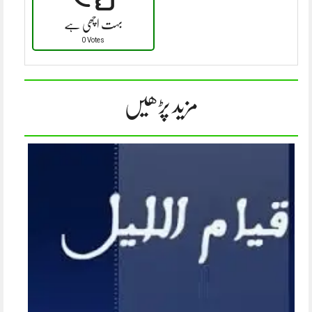
بہت اچھی ہے
0 Votes
مزید پڑھیں