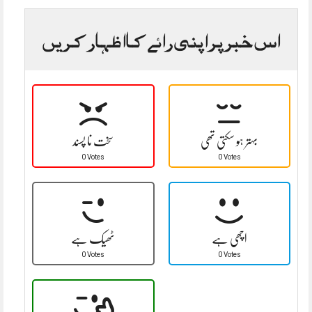
اس خبر پر اپنی رائے کا اظہار کریں
بہتر ہو سکتی تھی
سخت نا پسند
0 Votes
0 Votes
اچھی ہے
ٹھیک ہے
0 Votes
0 Votes