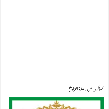
کیٹاگری میں :
صلاۃ التراویح