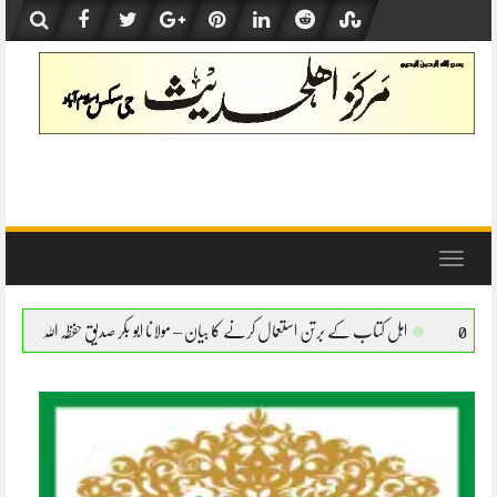
Skip
to
content
Toggle
navigation
 کے برتن استعمال کرنے کا بیان – مولانا ابو بکر صدیق حفظہ اللہ
اہل کتاب کے برتن استعما