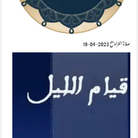
صلاۃ التراویح 2023-04-19