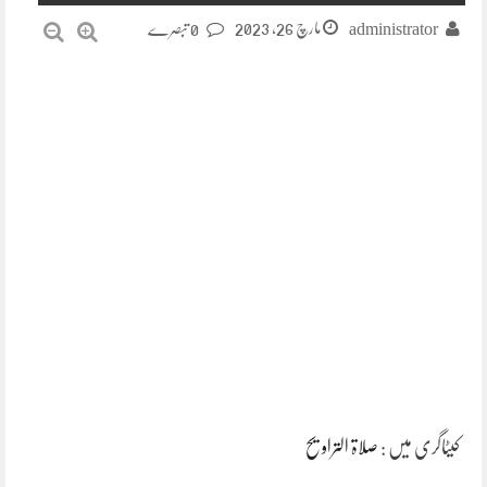
مارچ 26, 2023
administrator
0 تبصرے
کیٹاگری میں :
صلاۃ التراویح