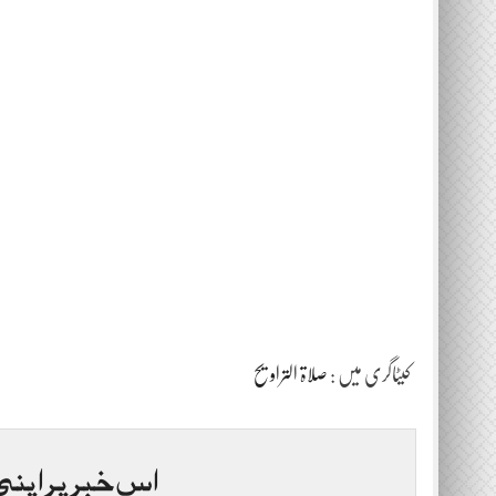
کیٹاگری میں :
صلاۃ التراویح
اس خبر پر اپنی