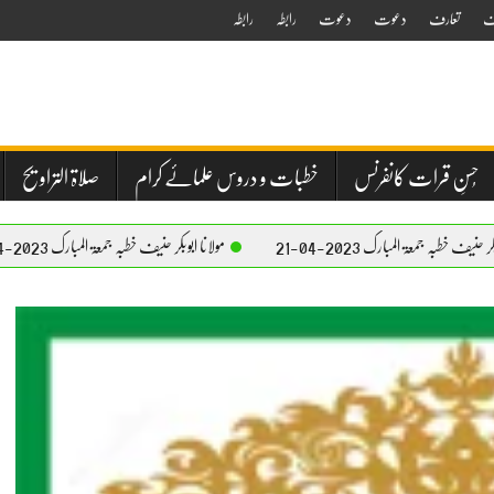
ف
تعارف
دعوت
دعوت
رابطہ
رابطہ
حُسنِ قرات کانفرنس
خطبات و دروس علمائے کرام
صلاۃ التراویح
ارک 2023-04-21
مولانا ابوبکر حنیف خطبہ جمعۃ المبارک 2023-04-21