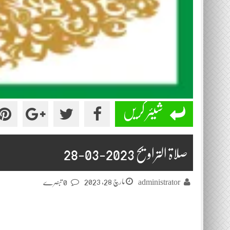
شیئر کریں
صلاۃ التراویح 2023-03-28
مارچ 28, 2023
administrator
0 تبصرے