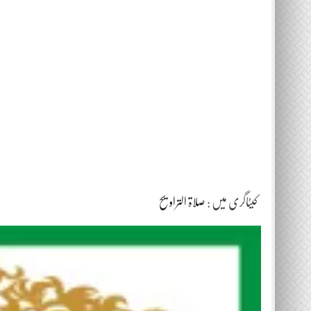
کیٹاگری میں :
صلاۃ التراویح