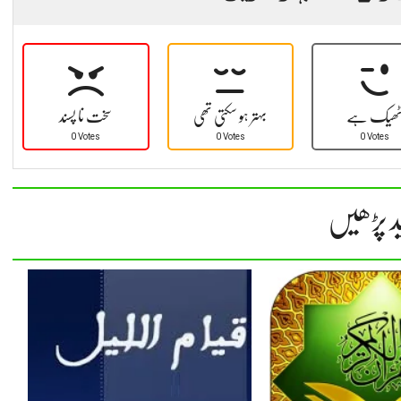
ھیک ہے
بہتر ہو سکتی تھی
سخت نا پسند
0 Votes
0 Votes
0 Votes
د پڑھیں