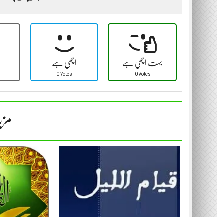
بہت اچھی ہے
اچھی ہے
ٹ
0 Votes
0 Votes
مزی