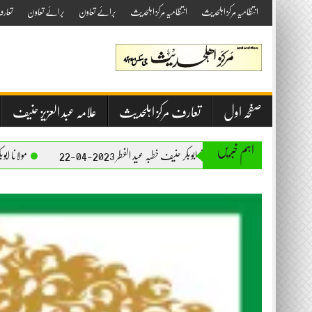
Skip
انتظامیہ مرکز اہلحدیث
انتظامیہ مرکز اہلحدیث
برائے تعاون
برائے تعاون
تعار
to
content
صفحہ اول
تعارف مرکز اہلحدیث
علامہ عبد العزیز حنیف
اہم خبریں
مولانا ابوبکر حنیف خطبہ عید الفطر 2023-04-22
مولانا ابوبکر حنیف خطبہ جمعۃ المب