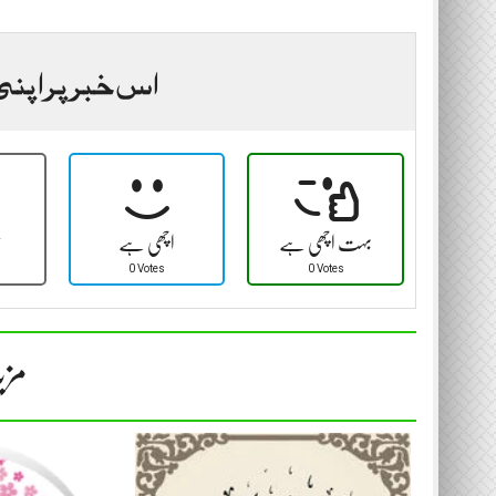
اس خبر پر اپنی
بہت اچھی ہے
اچھی ہے
ٹ
0 Votes
0 Votes
مزی