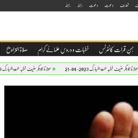
ف
تعارف
دعوت
دعوت
رابطہ
رابطہ
حُسنِ قرات کانفرنس
خطبات و دروس علمائے کرام
صلاۃ التراویح
 جمعۃ المبارک 2023-04-21
مولانا ابوبکر حنیف خطبہ جمعۃ المبارک 2023-04-21