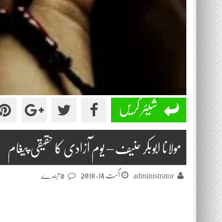
شیئر کریں
مولانا ابوبکر حنیف – یوم آزادی کا حقیقی پیغام
اگست 14, 2018
administrator
0 تبصرے