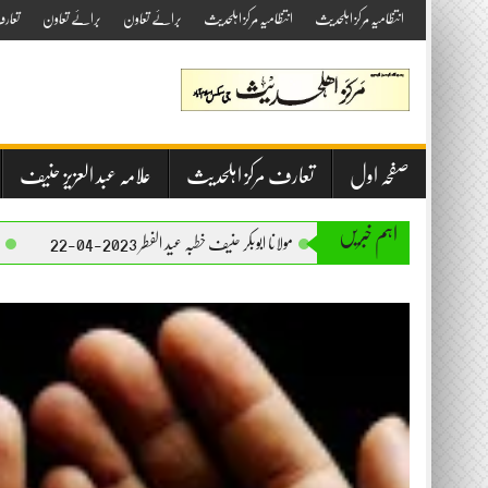
Skip
انتظامیہ مرکز اہلحدیث
انتظامیہ مرکز اہلحدیث
برائے تعاون
برائے تعاون
تعار
to
content
صفحہ اول
تعارف مرکز اہلحدیث
علامہ عبد العزیز حنیف
اہم خبریں
مولانا ابوبکر حنیف خطبہ عید الفطر 2023-04-22
مولانا ابوبکر حنیف خطبہ