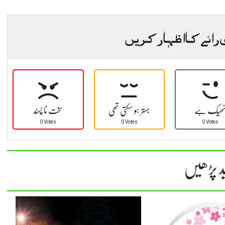
 رائے کا اظہار کریں
ھیک ہے
بہتر ہو سکتی تھی
سخت نا پسند
0 Votes
0 Votes
0 Votes
د پڑھیں