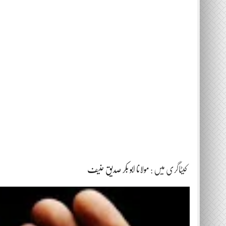
کیٹاگری میں :
مولانا ابو بکر صدیق حنیف