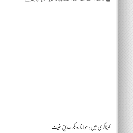
کیٹاگری میں :
مولانا ابو بکر صدیق حنیف