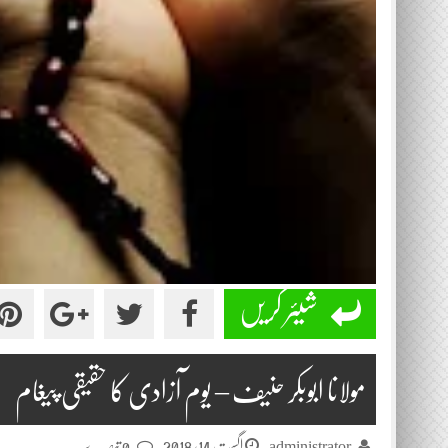
شیئر کریں
مولانا ابوبکر حنیف – یوم آزادی کا حقیقی پیغام
اگست 14, 2018
administrator
0 تبصرے