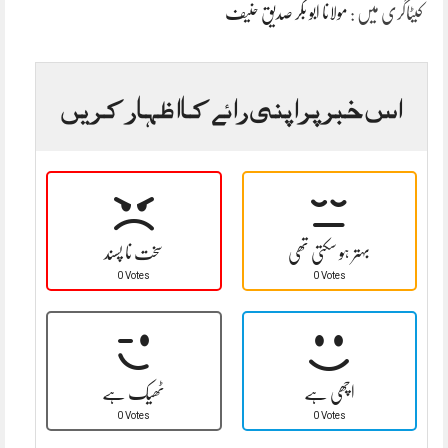
کیٹاگری میں :
مولانا ابو بکر صدیق حنیف
اس خبر پر اپنی رائے کا اظہار کریں
بہتر ہو سکتی تھی
سخت نا پسند
0 Votes
0 Votes
اچھی ہے
ٹھیک ہے
0 Votes
0 Votes