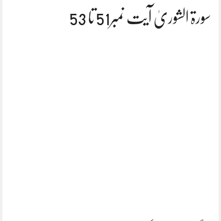
سورۃ الشوریٰ آیت نمبر51 تا 53