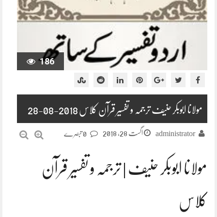
186
مولانا ابوبکر حنیف ترجمہ و تفسیر قرآن کلاس 2018-08-28
اگست 28, 2018
administrator
0 تبصرے
مولانا ابوبکر حنیف | ترجمہ و تفسیر قرآن
کلاس