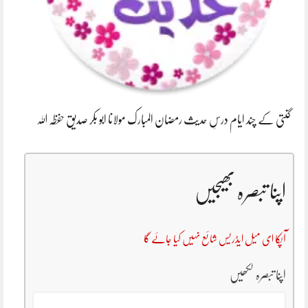
گنتی کے چند ایام درسِ حدیث رمضان المبارک مولانا ابو بکر صدیق حفظہ اللہ
اپنا تبصرہ بھیجیں
آپکا ای میل ایڈریس شائع نہیں کیا جائے گا
اپنا تبصرہ لکھیں