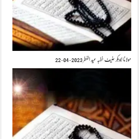
مولانا ابوبکر حنیف خطبہ عید الفطر 2023-04-22