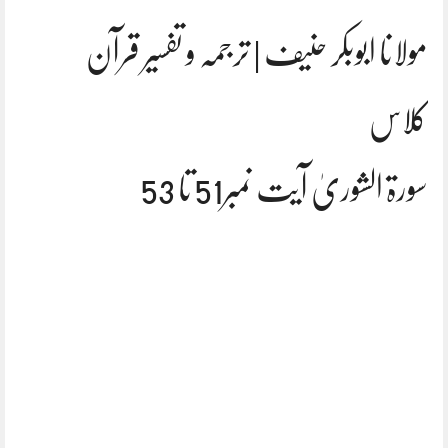
مولانا ابوبکر حنیف | ترجمہ و تفسیر قرآن
کلاس
سورۃ الشوریٰ آیت نمبر51 تا 53