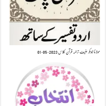
مولانا ابوبکر حنیف ترجمہ قرآن کلاس 2023-05-01