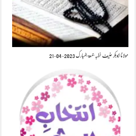
مولانا ابوبکر حنیف خطبہ جمعۃ المبارک 2023-04-21