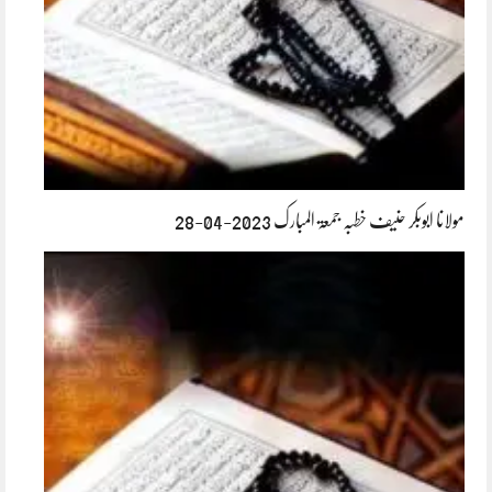
مولانا ابوبکر حنیف خطبہ جمعۃ المبارک 2023-04-28