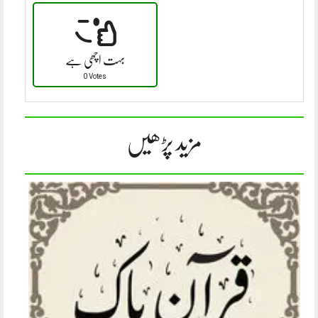
بہت اچھی ہے
0 Votes
مزید پڑھیں