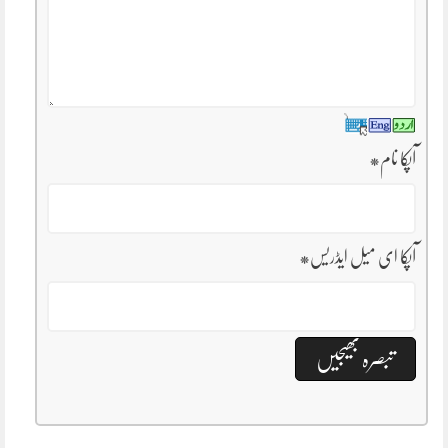
آپکا نام
*
آپکا ای میل ایڈریس
*