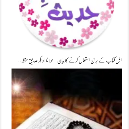
اہل کتاب کے برتن استعمال کرنے کا بیان – مولانا ابو بکر صدیق حفظہ…