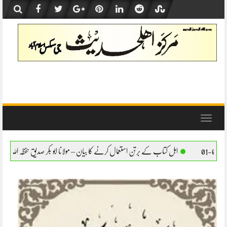
Skip
to
content
Toggle
navigation
 کے برتن استعمال کرنے کا بیان – مولانا ابو بکر صدیق حفظہ اللہ
اہل کتاب کے برتن استعمال