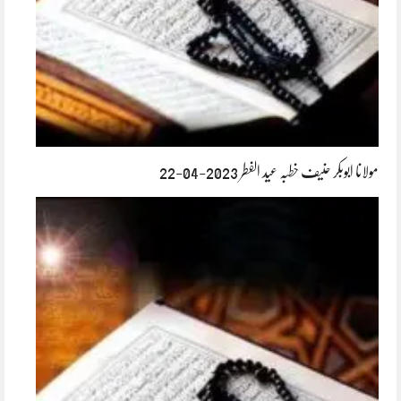
مولانا ابوبکر حنیف خطبہ عید الفطر 2023-04-22