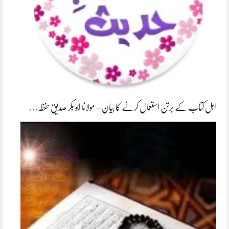
اہل کتاب کے برتن استعمال کرنے کا بیان – مولانا ابو بکر صدیق حفظہ…