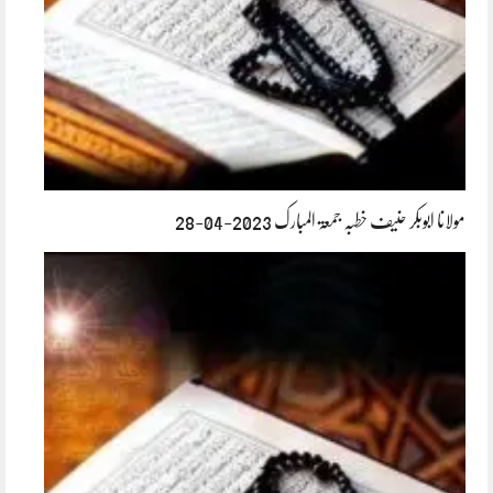
مولانا ابوبکر حنیف خطبہ جمعۃ المبارک 2023-04-28