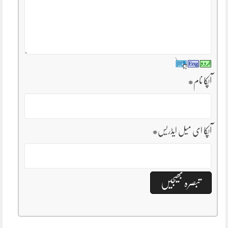
آپکا نام
*
آپکا ای میل ایڈریس
*