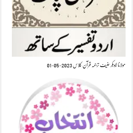
مولانا ابوبکر حنیف ترجمہ قرآن کلاس 2023-05-01