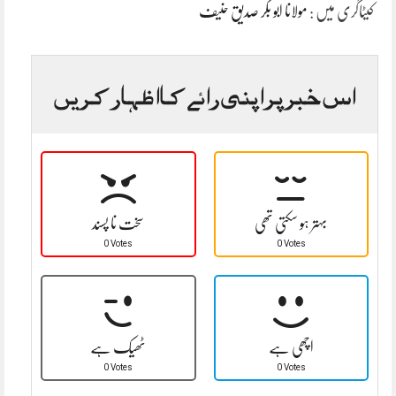
کیٹاگری میں :
مولانا ابو بکر صدیق حنیف
اس خبر پر اپنی رائے کا اظہار کریں
بہتر ہو سکتی تھی
سخت نا پسند
0 Votes
0 Votes
اچھی ہے
ٹھیک ہے
0 Votes
0 Votes