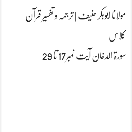
مولانا ابوبکر حنیف | ترجمہ و تفسیر قرآن
کلاس
سورۃ الدخان آیت نمبر17 تا 29