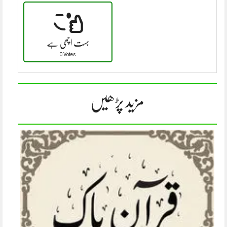
بہت اچھی ہے
0 Votes
مزید پڑھیں