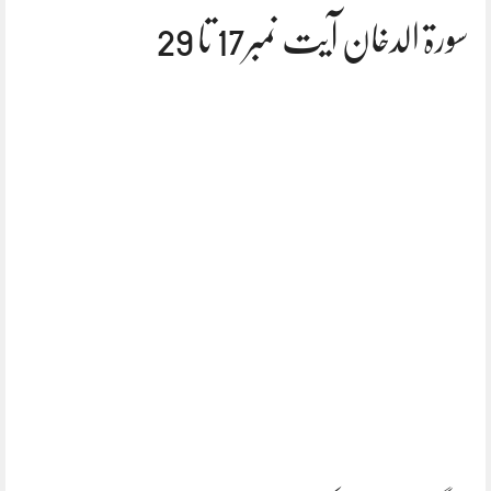
سورۃ الدخان آیت نمبر17 تا 29