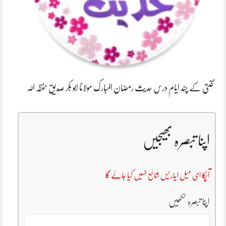
گنتی کے چند ایام درسِ حدیث رمضان المبارک مولانا ابو بکر صدیق حفظہ اللہ
اپنا تبصرہ بھیجیں
آپکا ای میل ایڈریس شائع نہیں کیا جائے گا
اپنا تبصرہ لکھیں