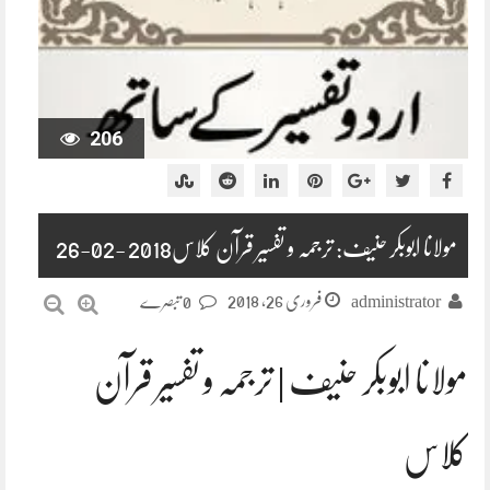
206
مولانا ابوبکر حنیف: ترجمہ و تفسیر قرآن کلاس2018 -02-26
فروری 26, 2018
administrator
0 تبصرے
مولانا ابوبکر حنیف | ترجمہ و تفسیر قرآن
کلاس