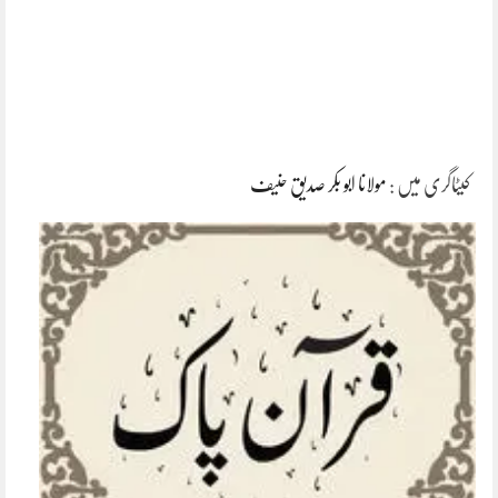
کیٹاگری میں :
مولانا ابو بکر صدیق حنیف