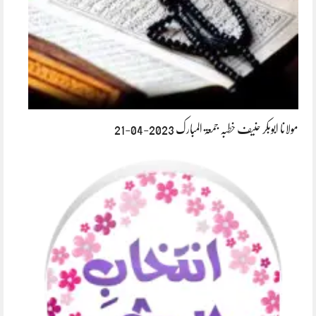
مولانا ابوبکر حنیف خطبہ جمعۃ المبارک 2023-04-21