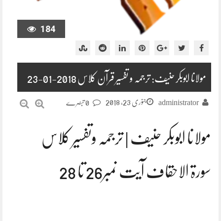
184
مولانا ابوبکر حنیف: ترجمہ و تفسیر قرآن کلاس 2018-01-23
جنوری 23, 2018
administrator
0 تبصرے
مولانا ابوبکر حنیف | ترجمہ وتفسیر کلاس
سورۃ الاحقاف آیت نمبر26 تا 28