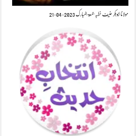
مولانا ابوبکر حنیف خطبہ جمعۃ المبارک 2023-04-21