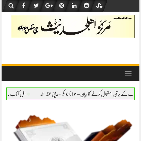
Skip
to
content
Toggle
navigation
کا بیان – مولانا ابو بکر صدیق حفظہ اللہ
اہل کتاب کے برتن استعمال کرنے کا بیان – مولان