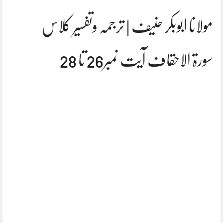
مولانا ابوبکر حنیف | ترجمہ وتفسیر کلاس
سورۃ الاحقاف آیت نمبر26 تا 28