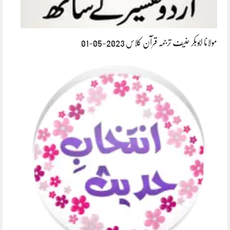
مولانا ابوبکر حنیف ترجمہ قرآن کلاس 2023-05-01