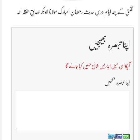
گنتی کے چند ایام درسِ حدیث رمضان المبارک مولانا ابو بکر صدیق حفظہ اللہ
اپنا تبصرہ بھیجیں
آپکا ای میل ایڈریس شائع نہیں کیا جائے گا
اپنا تبصرہ لکھیں