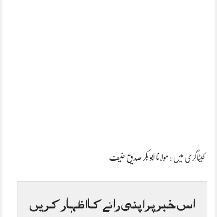
کیٹاگری میں :
مولانا ابو بکر صدیق حنیف
اس خبر پر اپنی رائے کا اظہار کریں