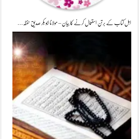
اہل کتاب کے برتن استعمال کرنے کا بیان – مولانا ابو بکر صدیق حفظہ…