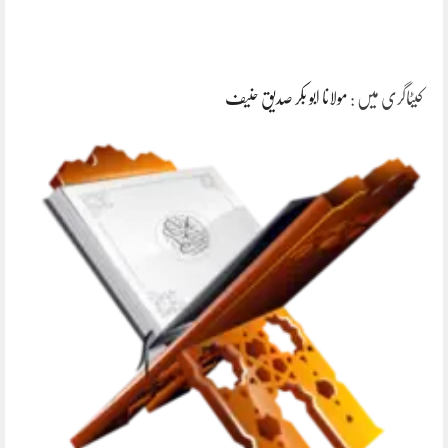
کیٹاگری میں :
مولانا ابو بکر صدیق حنیف