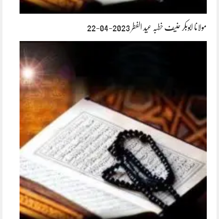
مولانا ابوبکر حنیف خطبہ عید الفطر 2023-04-22