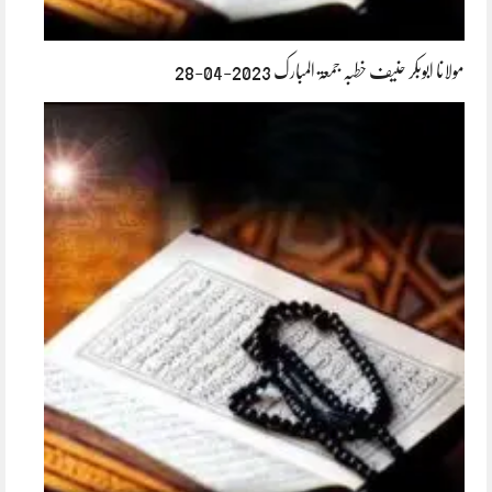
مولانا ابوبکر حنیف خطبہ جمعۃ المبارک 2023-04-28