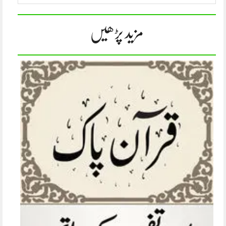
مزید پڑھیں