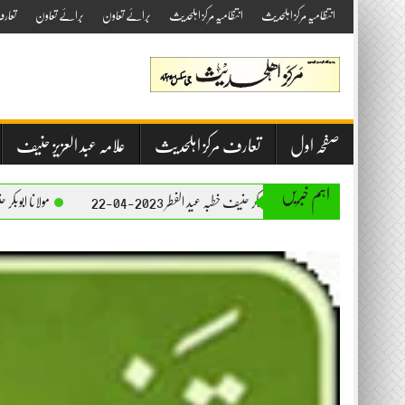
Skip
انتظامیہ مرکز اہلحدیث
انتظامیہ مرکز اہلحدیث
برائے تعاون
برائے تعاون
تعار
to
content
صفحہ اول
تعارف مرکز اہلحدیث
علامہ عبد العزیز حنیف
اہم خبریں
مولانا ابوبکر حنیف خطبہ عید الفطر 2023-04-22
مولانا ابوبکر حنیف خطبہ جمعۃ المبارک 23