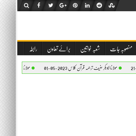
منصوبہ جات
شعبہ خواتین
برائے تعاون
رابطہ
نا ابوبکر حنیف ترجمہ قرآن کلاس 2023-05-01
مولانا ابوبکر حنیف ترجمہ قرآن کلاس 2023-05-01