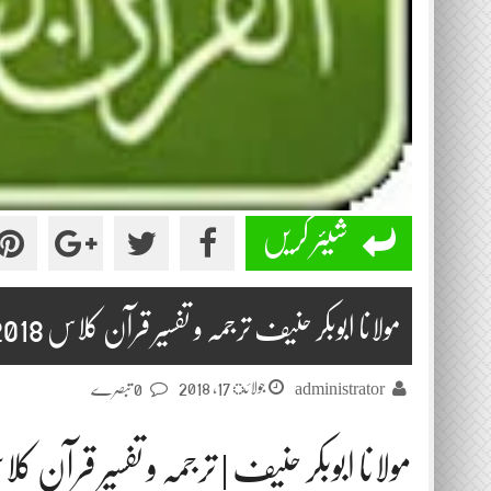
شیئر کریں
مولانا ابوبکر حنیف ترجمہ و تفسیر قرآن کلاس 2018-07-17
جولائ 17, 2018
administrator
0 تبصرے
مولانا ابوبکر حنیف | ترجمہ و تفسیر قرآن ک