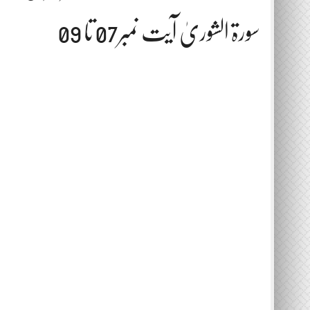
سورۃ الشوریٰ آیت نمبر07 تا 09