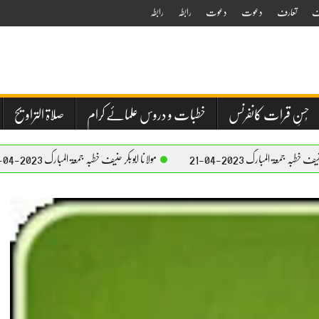
ف
تعارف
دعوت
دعوت
رابطہ
رابطہ
حُسنِ قرات کانفرنس
خطبات و دروس علمائے کرام
صلاۃ التراویح
20-04-21
مولانا ابوبکر حنیف خطبہ جمعۃ المبارک 2023-04-21
مولا