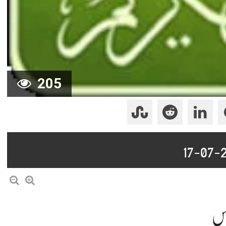
205
لاس