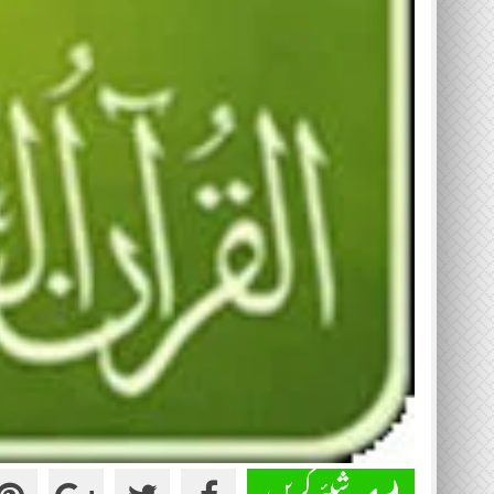
شیئر کریں