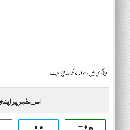
کیٹاگری میں :
مولانا ابو بکر صدیق حنیف
اس خبر پر اپنی