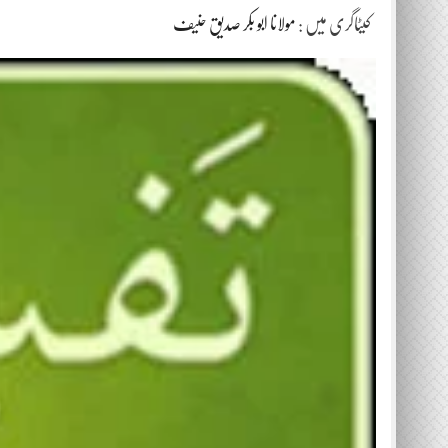
کیٹاگری میں :
مولانا ابو بکر صدیق حنیف