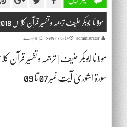
مولانا ابوبکر حنیف ترجمہ و تفسیر قرآن کلاس 2018-07-17
جولائ 17, 2018
administrator
0 تبصرے
مولانا ابوبکر حنیف | ترجمہ و تفسیر قرآن ک
سورۃ الشوریٰ آیت نمبر07 تا 09