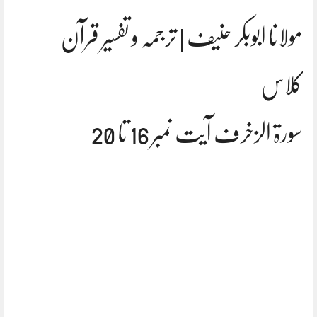
مولانا ابوبکر حنیف | ترجمہ و تفسیر قرآن
کلاس
سورۃ الزخرف آیت نمبر 16 تا 20