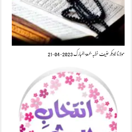
مولانا ابوبکر حنیف خطبہ جمعۃ المبارک 2023-04-21