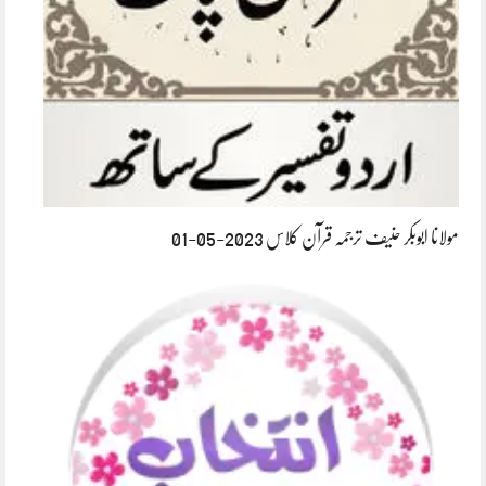
مولانا ابوبکر حنیف ترجمہ قرآن کلاس 2023-05-01