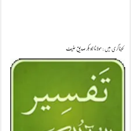
کیٹاگری میں :
مولانا ابو بکر صدیق حنیف