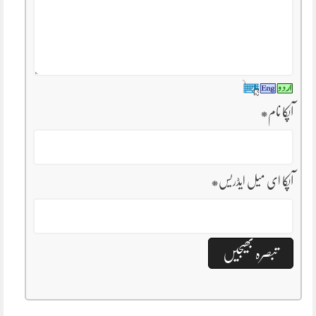
آپکا نام
*
آپکا ای میل ایڈریس
*