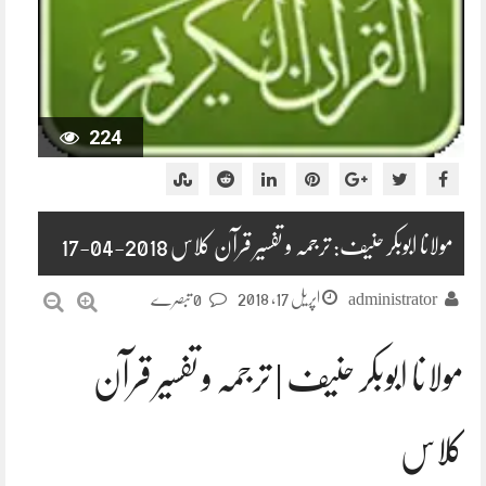
224
مولانا ابوبکر حنیف: ترجمہ و تفسیر قرآن کلاس 2018-04-17
اپریل 17, 2018
administrator
0 تبصرے
مولانا ابوبکر حنیف | ترجمہ و تفسیر قرآن
کلاس