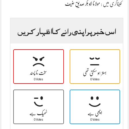
کیٹاگری میں :
مولانا ابو بکر صدیق حنیف
اس خبر پر اپنی رائے کا اظہار کریں
بہتر ہو سکتی تھی
سخت نا پسند
0 Votes
0 Votes
اچھی ہے
ٹھیک ہے
0 Votes
0 Votes