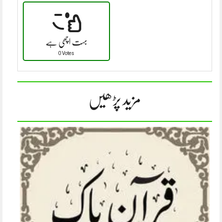
بہت اچھی ہے
0 Votes
مزید پڑھیں