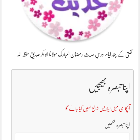
گنتی کے چند ایام درسِ حدیث رمضان المبارک مولانا ابو بکر صدیق حفظہ اللہ
اپنا تبصرہ بھیجیں
آپکا ای میل ایڈریس شائع نہیں کیا جائے گا
اپنا تبصرہ لکھیں