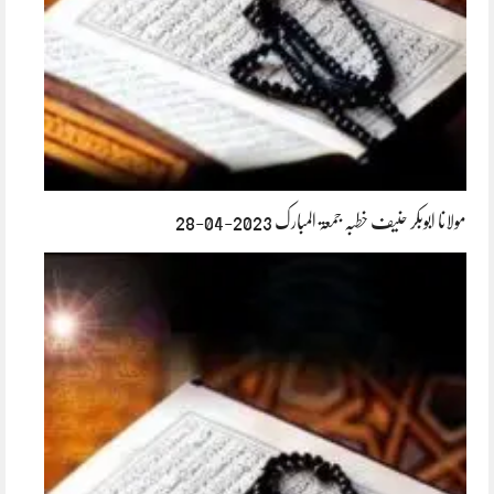
مولانا ابوبکر حنیف خطبہ جمعۃ المبارک 2023-04-28