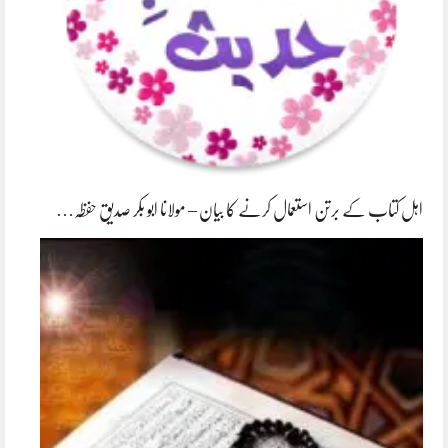
اہل کتاب کے برتن استعمال کرنے کا بیان – مولانا ابو بکر صدیق حفظہ…