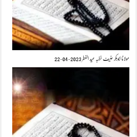
مولانا ابوبکر حنیف خطبہ عید الفطر 2023-04-22