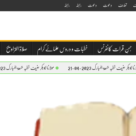
ف
تعارف
دعوت
دعوت
رابطہ
رابطہ
حُسنِ قرات کانفرنس
خطبات و دروس علمائے کرام
صلاۃ التراویح
جمعۃ المبارک 2023-04-21
مولانا ابوبکر حنیف خطبہ جمعۃ المبارک 2023-04-21