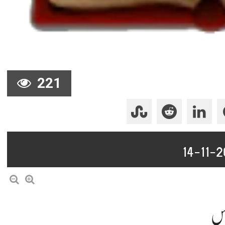
221
لاس