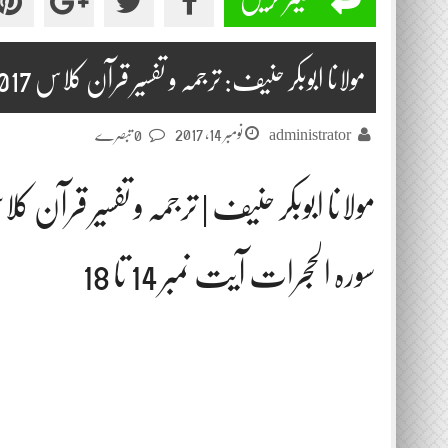
مولانا ابوبکر حنیف: ترجمہ و تفسیر قرآن کلاس 2017-11-14
نومبر 14, 2017
administrator
0 تبصرے
مولانا ابوبکر حنیف | ترجمہ و تفسیر قرآن ک
سورہ الحجرات آیت نمبر 14 تا 18