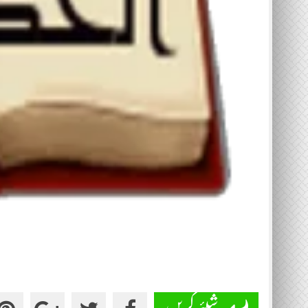
شیئر کریں