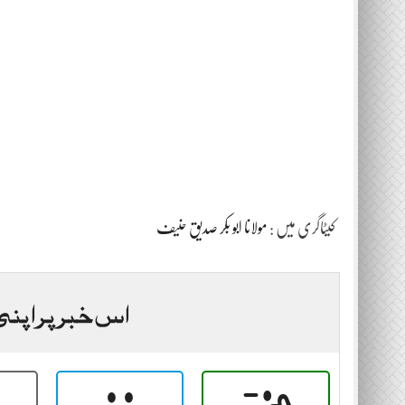
کیٹاگری میں :
مولانا ابو بکر صدیق حنیف
اس خبر پر اپنی