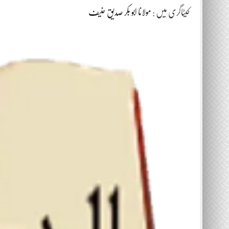
کیٹاگری میں :
مولانا ابو بکر صدیق حنیف