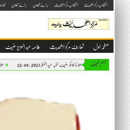
Skip
انتظامیہ مرکز اہلحدیث
انتظامیہ مرکز اہلحدیث
برائے تعاون
برائے تعاون
تعار
to
content
صفحہ اول
تعارف مرکز اہلحدیث
علامہ عبد العزیز حنیف
اہم خبریں
مولانا ابوبکر حنیف خطبہ عید الفطر 2023-04-22
مولانا ابوبکر حنیف خطبہ 