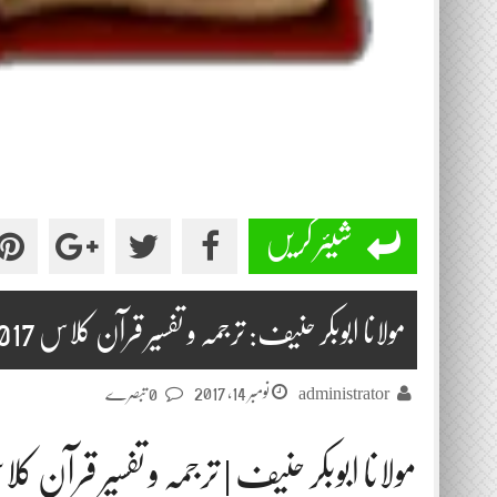
شیئر کریں
مولانا ابوبکر حنیف: ترجمہ و تفسیر قرآن کلاس 2017-11-14
نومبر 14, 2017
administrator
0 تبصرے
مولانا ابوبکر حنیف | ترجمہ و تفسیر قرآن ک