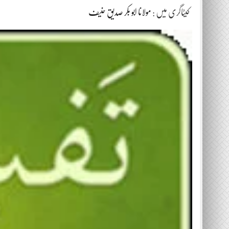
کیٹاگری میں :
مولانا ابو بکر صدیق حنیف