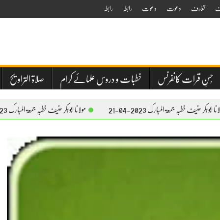
ف
تعارف
دعوت
دعوت
رابطہ
رابطہ
حُسنِ قرات کانفرنس
خطبات و دروس علمائے کرام
صلاۃ التراویح
عۃ المبارک 2023-04-21
مولانا ابوبکر حنیف خطبہ جمعۃ المبارک 2023-04-21