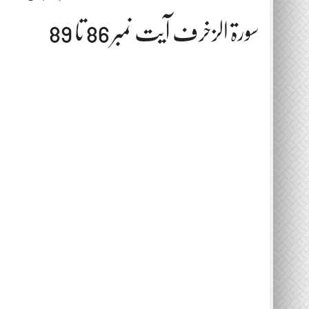
سورۃ الزخرف آیت نمبر 86 تا 89