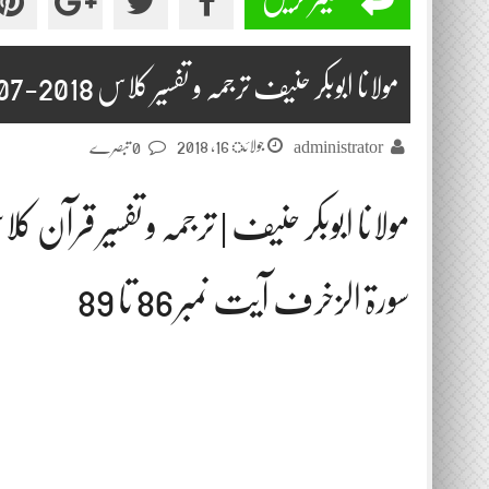
مولانا ابوبکر حنیف ترجمہ و تفسیر کلاس 2018-07-11
جولائ 16, 2018
administrator
0 تبصرے
مولانا ابوبکر حنیف | ترجمہ و تفسیر قرآن ک
سورۃ الزخرف آیت نمبر 86 تا 89