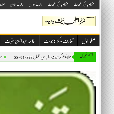
Skip
انتظامیہ مرکز اہلحدیث
انتظامیہ مرکز اہلحدیث
برائے تعاون
برائے تعاون
تعار
to
content
صفحہ اول
تعارف مرکز اہلحدیث
علامہ عبد العزیز حنیف
اہم خبریں
مولانا ابوبکر حنیف خطبہ عید الفطر 2023-04-22
مولانا ابوبکر حنیف خطبہ جم