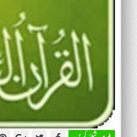
شیئر کریں