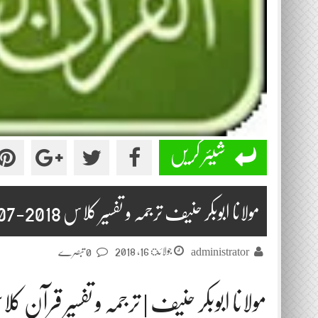
شیئر کریں
مولانا ابوبکر حنیف ترجمہ و تفسیر کلاس 2018-07-11
جولائ 16, 2018
administrator
0 تبصرے
مولانا ابوبکر حنیف | ترجمہ و تفسیر قرآن ک