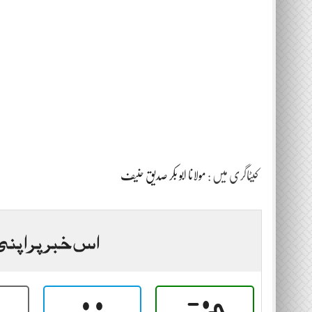
کیٹاگری میں :
مولانا ابو بکر صدیق حنیف
اس خبر پر اپنی