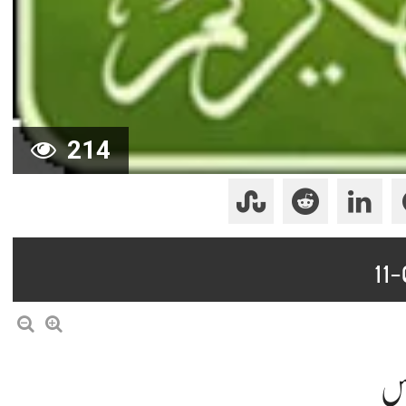
214
لاس