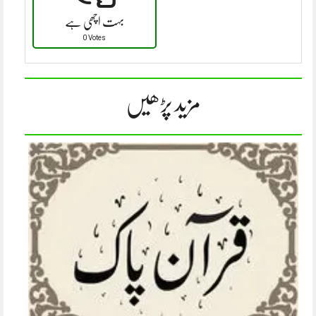
بہت اچھی ہے
0 Votes
مزید پڑھیں