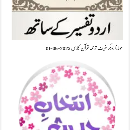
مولانا ابوبکر حنیف ترجمہ قرآن کلاس 2023-05-01