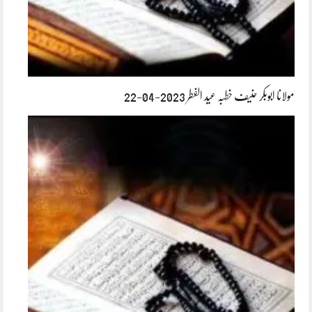
مولانا ابوبکر حنیف خطبہ عید الفطر 2023-04-22