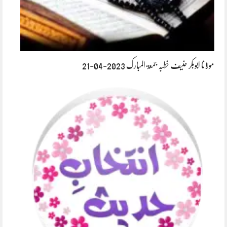
مولانا ابوبکر حنیف خطبہ جمعۃ المبارک 2023-04-21