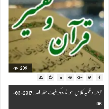
209
ترجمہ و تفسیر کلاس: مولانا ابوبکرحنیف حفظہ اللہ۔2017-03-
06