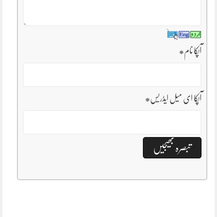
آپکا نام
*
آپکا ای میل ایڈریس
*