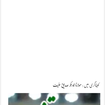
کیٹاگری میں :
مولانا ابو بکر صدیق حنیف