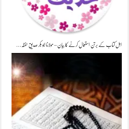
اہل کتاب کے برتن استعمال کرنے کا بیان – مولانا ابو بکر صدیق حفظہ…