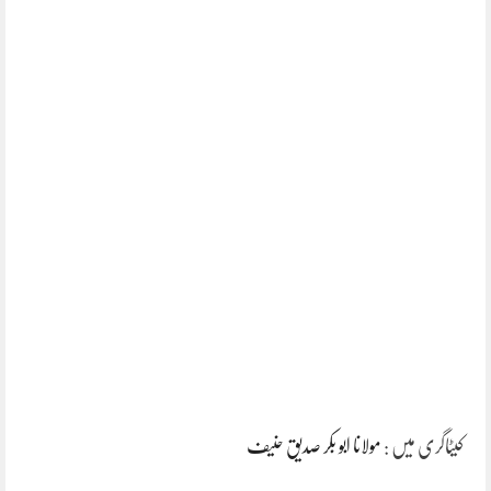
کیٹاگری میں :
مولانا ابو بکر صدیق حنیف