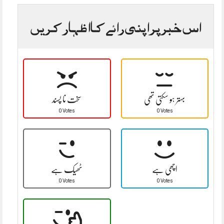
اس خبر پر اپنی رائے کا اظہار کریں
بہتر ہو سکتی تھی
سخت نا پسند
0 Votes
0 Votes
اچھی ہے
ٹھیک ہے
0 Votes
0 Votes