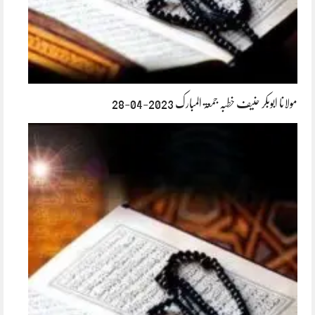
مولانا ابوبکر حنیف خطبہ جمعۃ المبارک 2023-04-28