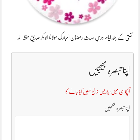
گنتی کے چند ایام درسِ حدیث رمضان المبارک مولانا ابو بکر صدیق حفظہ اللہ
اپنا تبصرہ بھیجیں
آپکا ای میل ایڈریس شائع نہیں کیا جائے گا
اپنا تبصرہ لکھیں