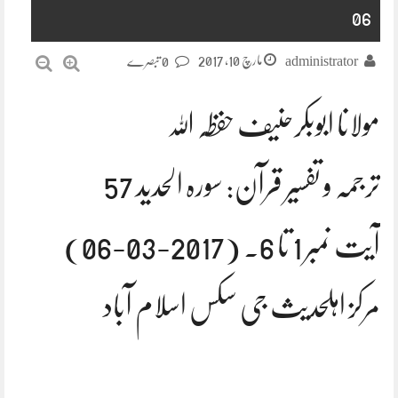
06
مارچ 10, 2017
administrator
0 تبصرے
مولانا ابوبکرحنیف حفظہ اللہ
ترجمہ و تفسیر قرآن: سورہ الحدید 57
آیت نمبر 1 تا 6. (2017-03-06)
مرکز اہلحدیث جی سکس اسلام آباد