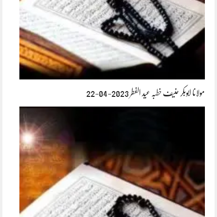
مولانا ابوبکر حنیف خطبہ عید الفطر 2023-04-22