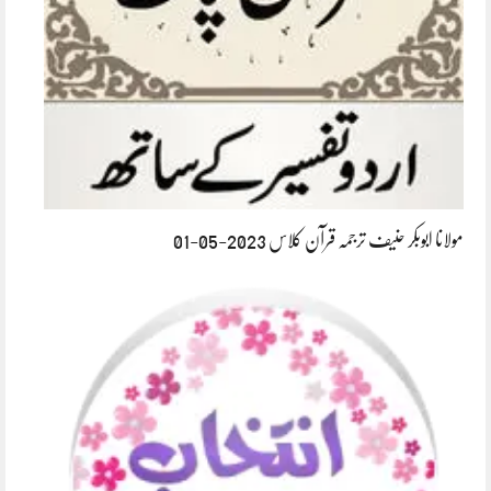
مولانا ابوبکر حنیف ترجمہ قرآن کلاس 2023-05-01