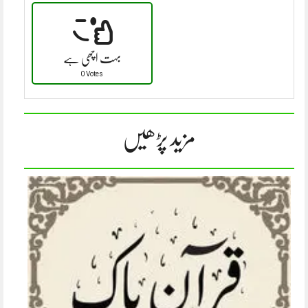
بہت اچھی ہے
0 Votes
مزید پڑھیں