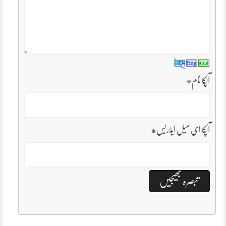
آپکا نام
*
آپکا ای میل ایڈریس
*