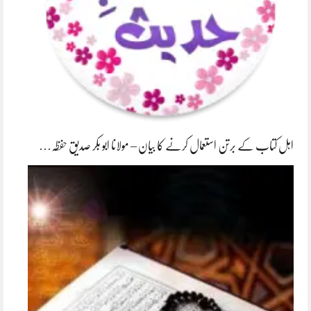
اہل کتاب کے برتن استعمال کرنے کا بیان – مولانا ابو بکر صدیق حفظہ…