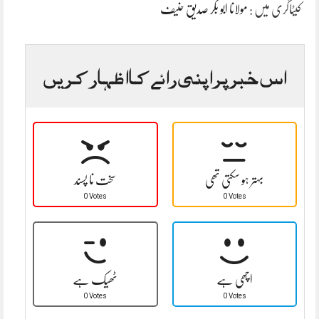
کیٹاگری میں :
مولانا ابو بکر صدیق حنیف
اس خبر پر اپنی رائے کا اظہار کریں
بہتر ہو سکتی تھی
سخت نا پسند
0 Votes
0 Votes
اچھی ہے
ٹھیک ہے
0 Votes
0 Votes