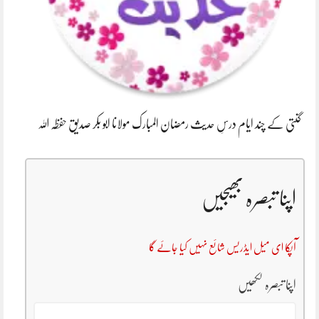
گنتی کے چند ایام درسِ حدیث رمضان المبارک مولانا ابو بکر صدیق حفظہ اللہ
اپنا تبصرہ بھیجیں
آپکا ای میل ایڈریس شائع نہیں کیا جائے گا
اپنا تبصرہ لکھیں