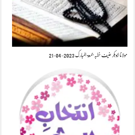
مولانا ابوبکر حنیف خطبہ جمعۃ المبارک 2023-04-21