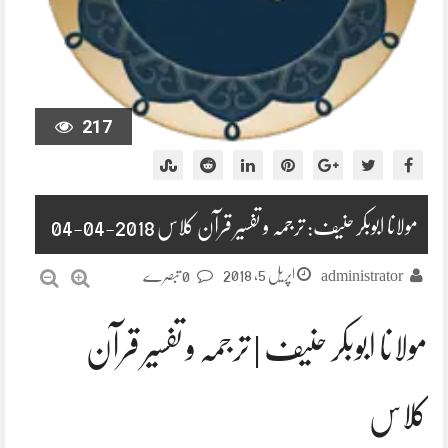
217
مولانا ابوبکر حنیف: ترجمہ و تفسیر قرآن کلاس 2018-04-04
اپریل 5, 2018
administrator
0 تبصرے
مولانا ابوبکر حنیف | ترجمہ و تفسیر قرآن
کلاس