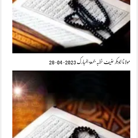
مولانا ابوبکر حنیف خطبہ جمعۃ المبارک 2023-04-28