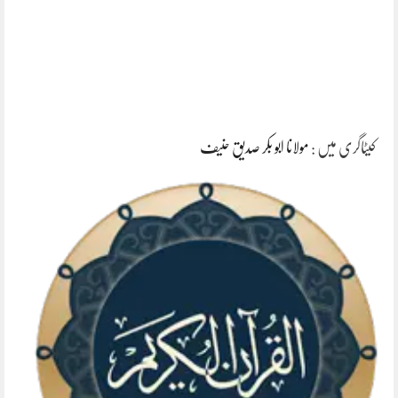
کیٹاگری میں :
مولانا ابو بکر صدیق حنیف