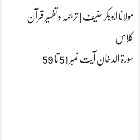
مولانا ابوبکر حنیف | ترجمہ و تفسیر قرآن
کلاس
سورۃ الد خان آیت نمبر 51 تا 59