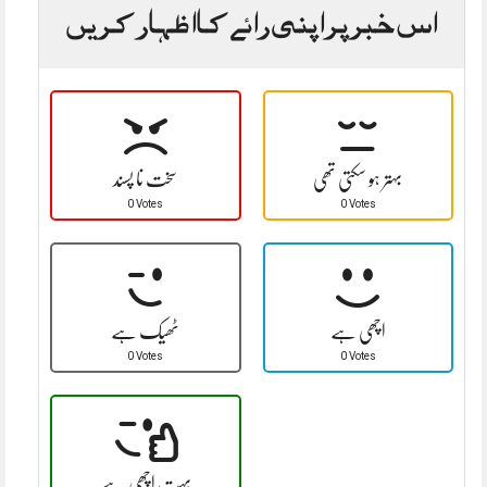
اس خبر پر اپنی رائے کا اظہار کریں
بہتر ہو سکتی تھی
سخت نا پسند
0 Votes
0 Votes
اچھی ہے
ٹھیک ہے
0 Votes
0 Votes
بہت اچھی ہے