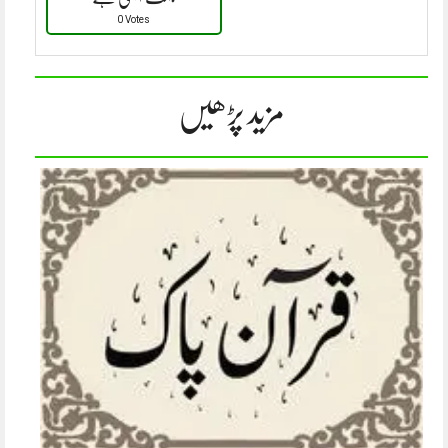
0 Votes
مزید پڑھیں