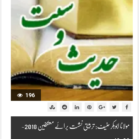
196
مولانا ابوبکر حنیف: تربیتی نشست برائے معتکفین 2018-