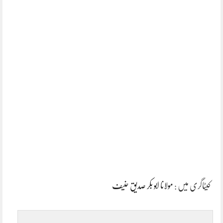
کیٹاگری میں :
مولانا ابو بکر صدیق حنیف