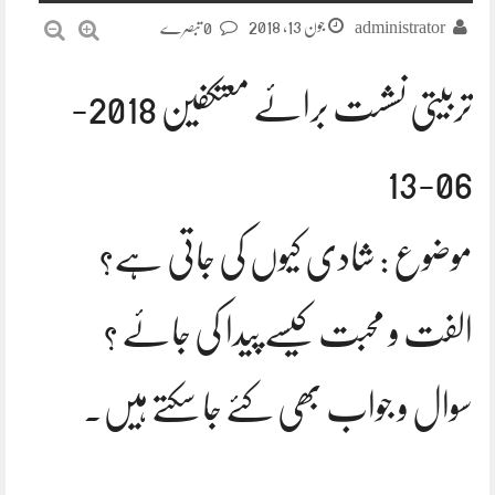
جون 13, 2018
administrator
0 تبصرے
تربیتی نشست برائے معتکفین 2018-
06-13
موضوع : شادی کیوں کی جاتی ہے؟
الفت و محبت کیسے پیدا کی جائے ؟
سوال و جواب بھی کئے جا سکتے ہیں۔