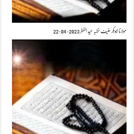
مولانا ابوبکر حنیف خطبہ عید الفطر 2023-04-22