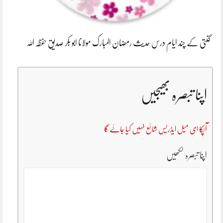
گنتی کے چند ایام درسِ حدیث رمضان المبارک مولانا ابو بکر صدیق حفظہ اللہ
اپنا تبصرہ بھیجیں
آپکا ای میل ایڈریس شائع نہیں کیا جائے گا
اپنا تبصرہ لکھیں