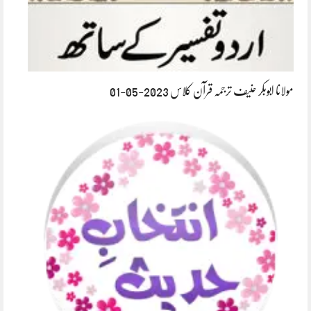
مولانا ابوبکر حنیف ترجمہ قرآن کلاس 2023-05-01