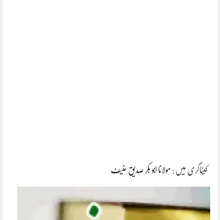
کیٹاگری میں :
مولانا ابو بکر صدیق حنیف