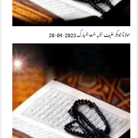
مولانا ابوبکر حنیف خطبہ جمعۃ المبارک 2023-04-28