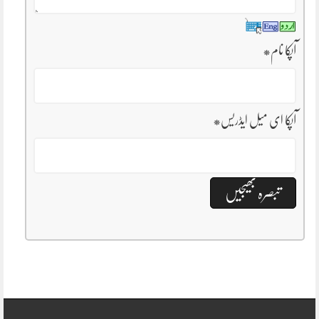
آپکا نام
*
آپکا ای میل ایڈریس
*