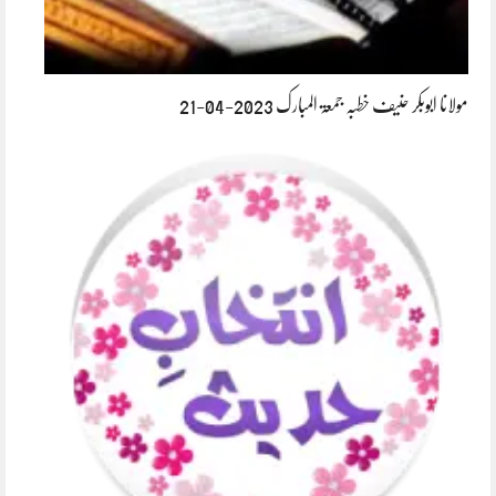
مولانا ابوبکر حنیف خطبہ جمعۃ المبارک 2023-04-21