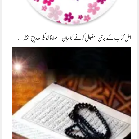
اہل کتاب کے برتن استعمال کرنے کا بیان – مولانا ابو بکر صدیق حفظہ…