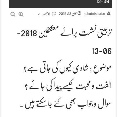
06-13
جون 13, 2018
administrator
0 تبصرے
تربیتی نشست برائے معتکفین 2018-
06-13
موضوع : شادی کیوں کی جاتی ہے؟
الفت و محبت کیسے پیدا کی جائے ؟
سوال و جواب بھی کئے جا سکتے ہیں۔