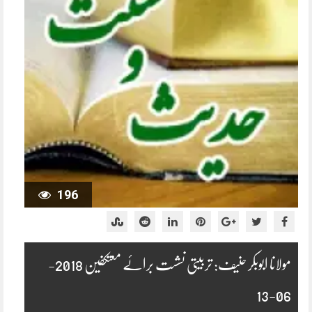
196
مولانا ابوبکر حنیف: تربیتی نشست برائے معتکفین 2018-
06-13