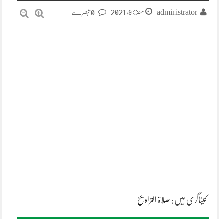
مئ 9, 2021
administrator
0 تبصرے
کیٹاگری میں :
صلاۃ التراویح