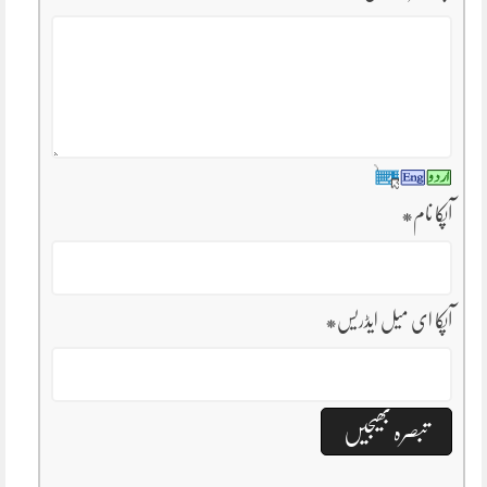
آپکا نام
*
آپکا ای میل ایڈریس
*