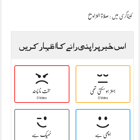
کیٹاگری میں :
صلاۃ التراویح
اس خبر پر اپنی رائے کا اظہار کریں
بہتر ہو سکتی تھی
سخت نا پسند
0 Votes
0 Votes
اچھی ہے
ٹھیک ہے