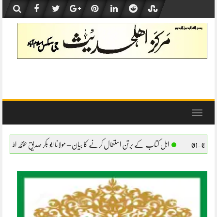
Skip
to
content
Toggle
navigation
 کتاب کے برتن استعمال کرنے کا بیان – مولانا ابو بکر صدیق حفظہ اللہ
اہل کتاب کے برتن ا