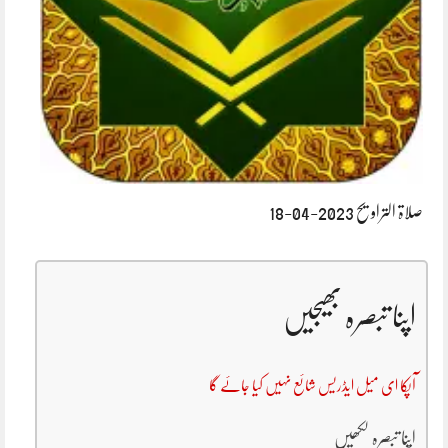
صلاۃ التراویح 2023-04-18
اپنا تبصرہ بھیجیں
آپکا ای میل ایڈریس شائع نہیں کیا جائے گا
اپنا تبصرہ لکھیں