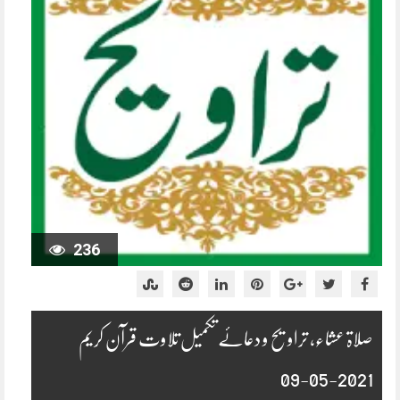
236
صلاۃ عشاء، تراویح و دعائے تکمیل تلاوت قرآن کریم
2021-05-09