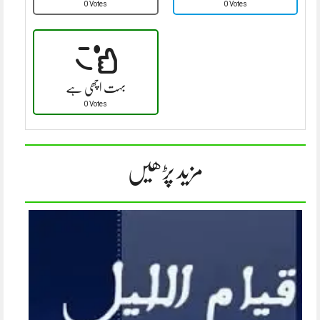
0 Votes
0 Votes
بہت اچھی ہے
0 Votes
مزید پڑھیں