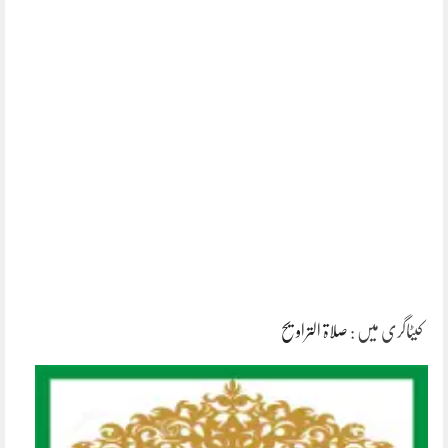
کیٹاگری میں :
صلاۃ التراویح