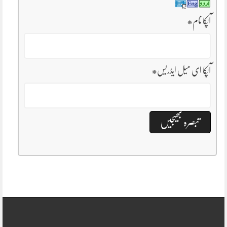
آپکا نام
*
آپکا ای میل ایڈریس
*