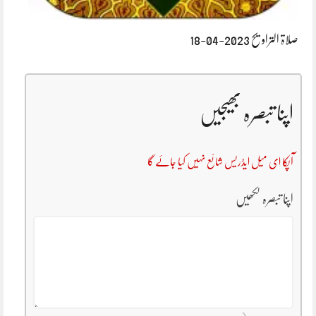
صلاۃ التراویح 2023-04-18
اپنا تبصرہ بھیجیں
آپکا ای میل ایڈریس شائع نہیں کیا جائے گا
اپنا تبصرہ لکھیں