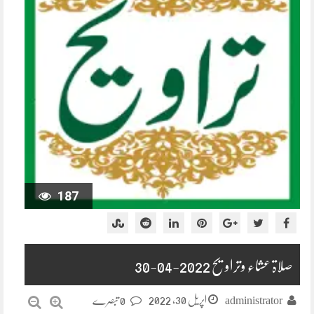
187
صلاۃ عشاء وتراویح 2022-04-30
اپریل 30, 2022
administrator
0 تبصرے