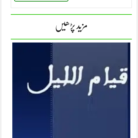
مزید پڑھیں