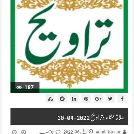
187
صلاۃ عشاء وتراویح 2022-04-30
اپریل 30, 2022
administrator
0 تبصرے