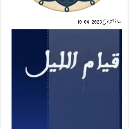
صلاۃ التراویح 2023-04-19