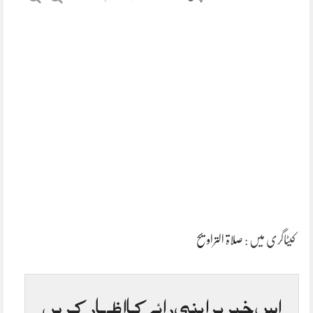
کیٹاگری میں :
صلاۃ التراویح
اس خبر پر اپنی رائے کا اظہار کریں