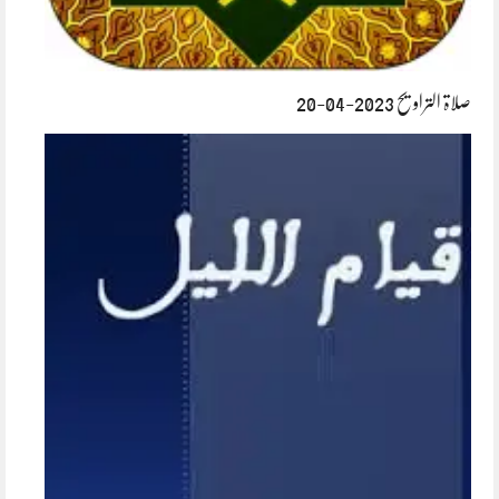
صلاۃ التراویح 2023-04-20