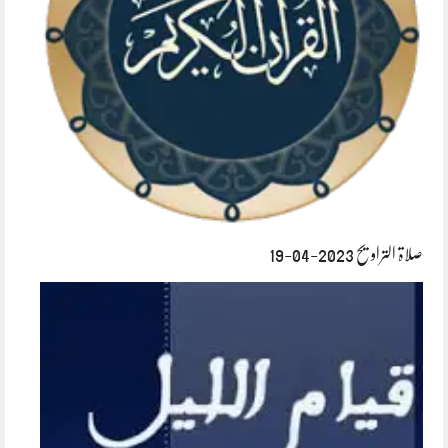
صلاۃ التراویح 2023-04-19