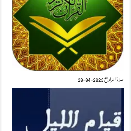
صلاۃ التراویح 2023-04-20