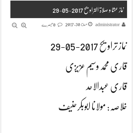
نماز عشا و صلاۃ التراویح 2017-05-29
مئ 30, 2017
administrator
0 تبصرے
نماز تراویح 2017-05-29
قاری محمد وسیم عزیزی
قاری عبدالاحد
خلاصہ: مولانا ابوبکرحنیف