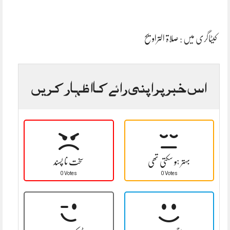
کیٹاگری میں :
صلاۃ التراویح
اس خبر پر اپنی رائے کا اظہار کریں
بہتر ہو سکتی تھی
سخت نا پسند
0 Votes
0 Votes