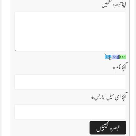
اپنا تبصرہ لکھیں
آپکا نام
*
آپکا ای میل ایڈریس
*