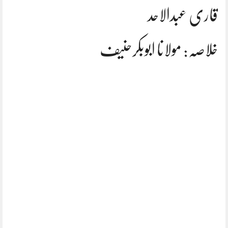
قاری عبدالاحد
خلاصہ: مولانا ابوبکرحنیف