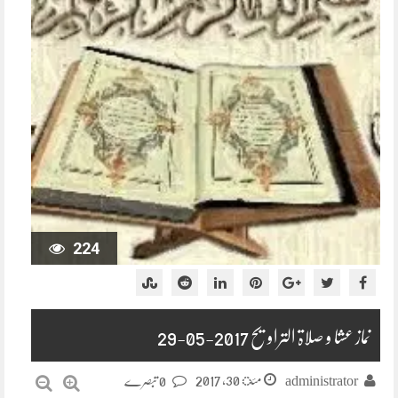
224
نماز عشا و صلاۃ التراویح 2017-05-29
مئ 30, 2017
administrator
0 تبصرے