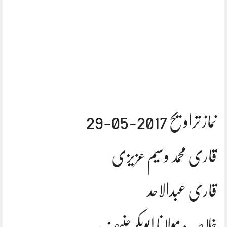
نماز تراویح 2017-05-29
قاری محمد وسیم عزیزی
قاری عبدالاحد
خلاصہ: مولانا ابوبکرحنیف