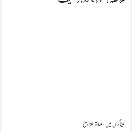
کیٹاگری میں :
صلاۃ التراویح