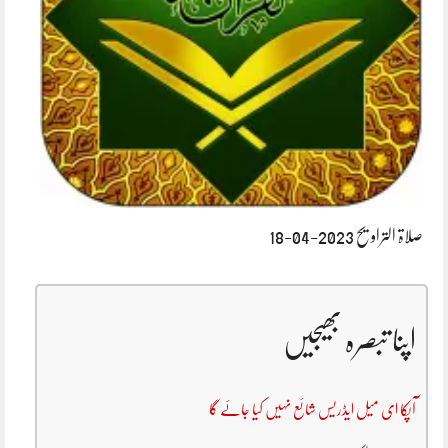
صلاۃ التراویح 2023-04-18
اپنا تبصرہ بھیجیں
آپکا ای میل ایڈریس شائع نہیں کیا جائے گا