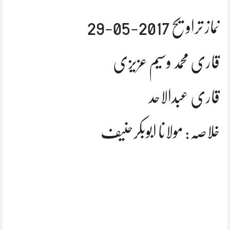
نماز تراویح 2017-05-29
قاری محمد وسیم عزیزی
قاری عبدالاحد
خلاصہ: مولانا ابوبکرحنیف