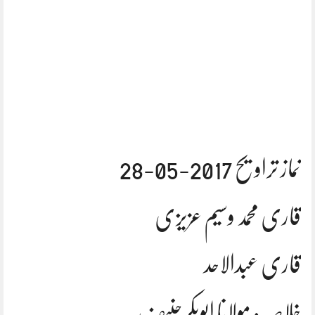
نماز تراویح 2017-05-28
قاری محمد وسیم عزیزی
قاری عبدالاحد
خلاصہ: مولانا ابوبکرحنیف