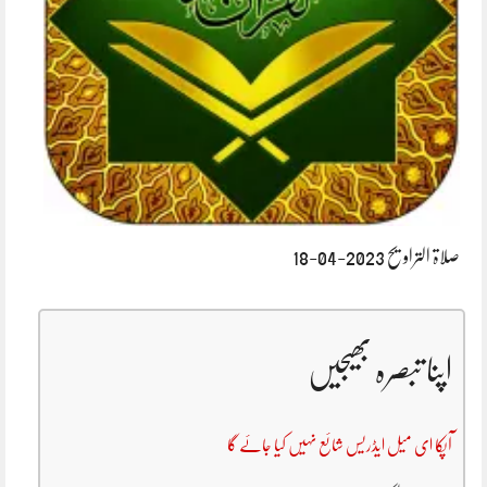
صلاۃ التراویح 2023-04-18
اپنا تبصرہ بھیجیں
آپکا ای میل ایڈریس شائع نہیں کیا جائے گا