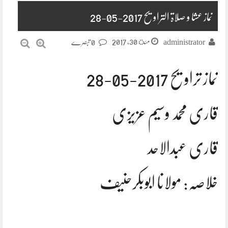
ںماز عشا و صلاۃ التراویح 2017-05-28
مئ 30, 2017
administrator
0 تبصرے
نماز تراویح 2017-05-28
قاری محمد وسیم عزیزی
قاری عبدالاحد
خلاصہ: مولانا ابوبکرحنیف