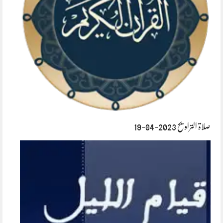
صلاۃ التراویح 2023-04-19