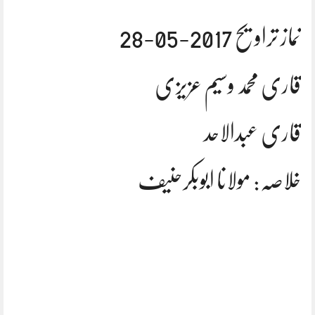
نماز تراویح 2017-05-28
قاری محمد وسیم عزیزی
قاری عبدالاحد
خلاصہ: مولانا ابوبکرحنیف