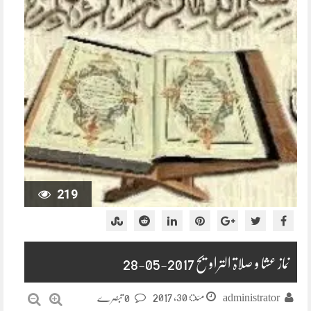
219
ںماز عشا و صلاۃ التراویح 2017-05-28
مئ 30, 2017
administrator
0 تبصرے