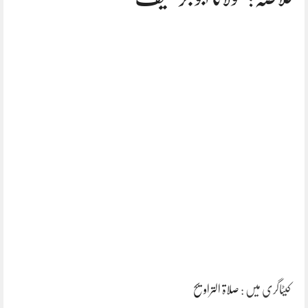
کیٹاگری میں :
صلاۃ التراویح