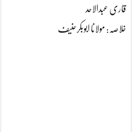
قاری عبدالاحد
خلاصہ: مولانا ابوبکرحنیف