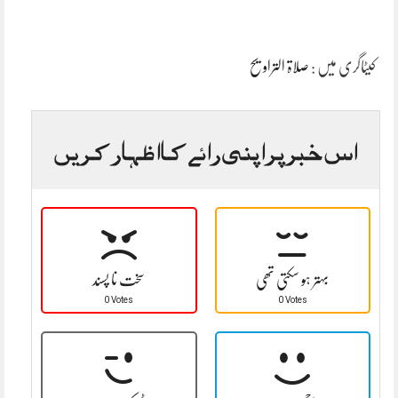
کیٹاگری میں :
صلاۃ التراویح
اس خبر پر اپنی رائے کا اظہار کریں
بہتر ہو سکتی تھی
سخت نا پسند
0 Votes
0 Votes