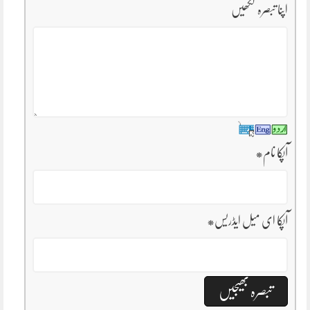
اپنا تبصرہ لکھیں
آپکا نام
*
آپکا ای میل ایڈریس
*