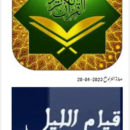
صلاۃ التراویح 2023-04-20