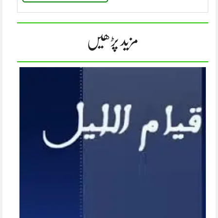
مزید پڑھیں