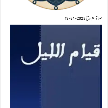
صلاۃ التراویح 2023-04-19