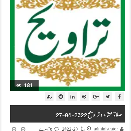
181
صلاۃ عشاء و تراویح 2022-04-27
اپریل 28, 2022
administrator
0 تبصرے