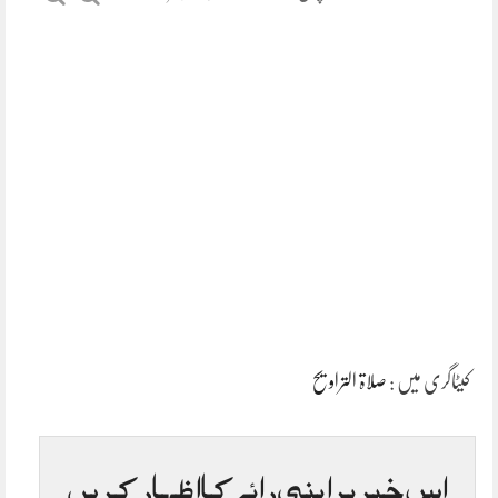
کیٹاگری میں :
صلاۃ التراویح
اس خبر پر اپنی رائے کا اظہار کریں