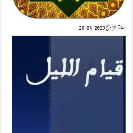
صلاۃ التراویح 2023-04-20