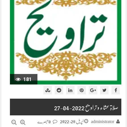
181
صلاۃ عشاء و تراویح 2022-04-27
اپریل 28, 2022
administrator
0 تبصرے