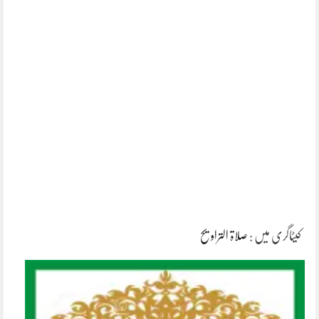
کیٹاگری میں :
صلاۃ التراویح