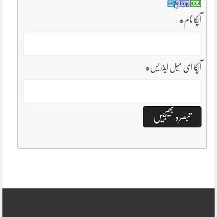
آپکا نام
*
آپکا ای میل ایڈریس
*