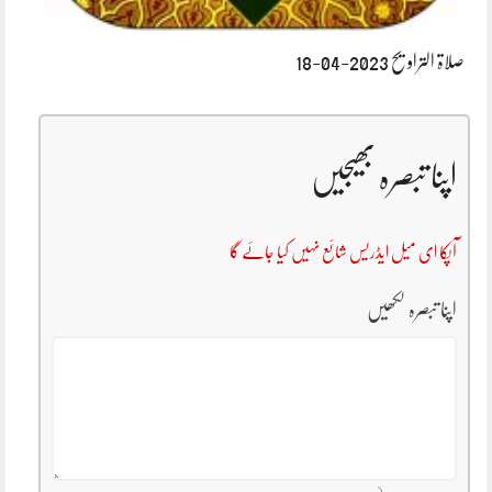
صلاۃ التراویح 2023-04-18
اپنا تبصرہ بھیجیں
آپکا ای میل ایڈریس شائع نہیں کیا جائے گا
اپنا تبصرہ لکھیں