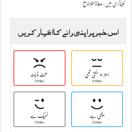
کیٹاگری میں :
صلاۃ التراویح
اس خبر پر اپنی رائے کا اظہار کریں
بہتر ہو سکتی تھی
سخت نا پسند
0 Votes
0 Votes
اچھی ہے
ٹھیک ہے
0 Votes
0 Votes