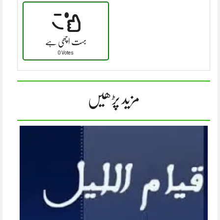
بہت اچھی ہے
0 Votes
مزید پڑھیں