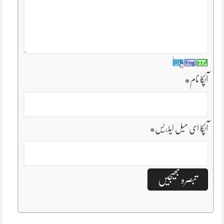
آپکا نام
*
آپکا ای میل ایڈریس
*