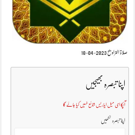
صلاۃ التراویح 2023-04-18
اپنا تبصرہ بھیجیں
آپکا ای میل ایڈریس شائع نہیں کیا جائے گا
اپنا تبصرہ لکھیں