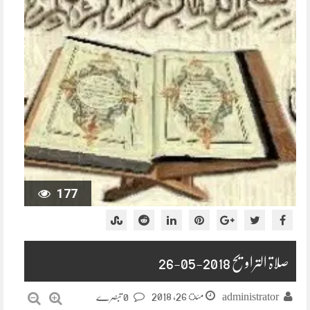
177
صلاۃ التراویح 2018-05-26
مئ 26, 2018
administrator
0 تبصرے