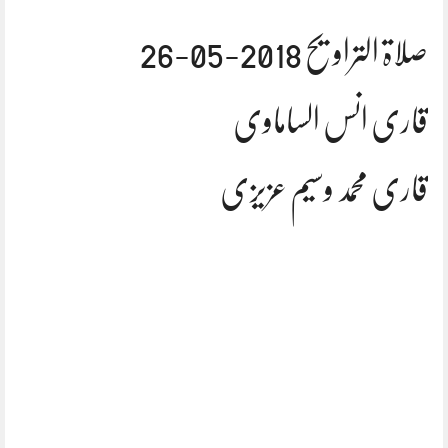
صلاۃ التراویح 2018-05-26
قاری انس الساماوی
قاری محمد وسیم عزیزی