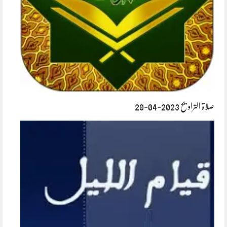
صلاۃ التراویح 2023-04-20