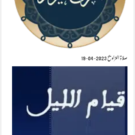
صلاۃ التراویح 2023-04-19