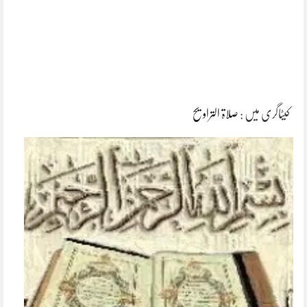
کیٹاگری میں :
صلاۃ التراویح