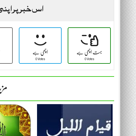
اس خبر پر اپنی
بہت اچھی ہے
اچھی ہے
ٹ
0 Votes
0 Votes
مزی