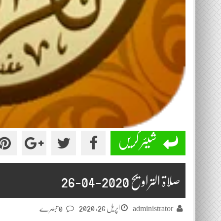
شیئر کریں
صلاۃ التراویح 2020-04-26
اپریل 26, 2020
administrator
0 تبصرے