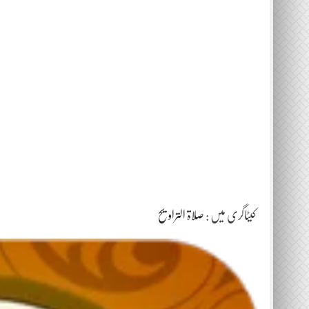
کیٹاگری میں :
صلاۃ التراویح