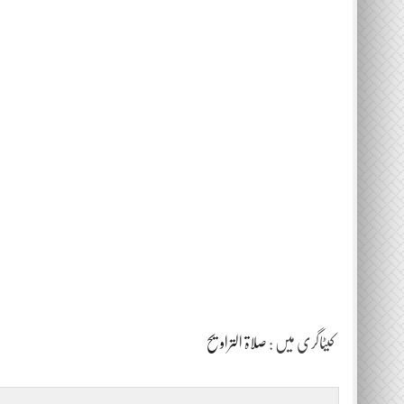
کیٹاگری میں :
صلاۃ التراویح