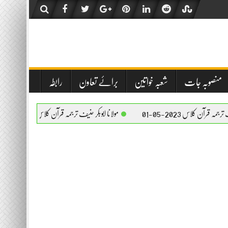
منصوبہ جات
شعبہ خواتین
برائے تعاون
رابطہ
0
مولانا ابوبکر حنیف ترجمہ قرآن کلاس 2023-05-01
اہل کتاب