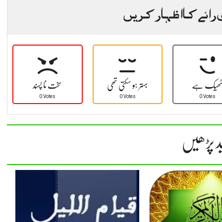
 رائے کا اظہار کریں
ھیک ہے
بہتر ہو سکتی تھی
سخت نا پسند
0 Votes
0 Votes
0 Votes
د پڑھیں