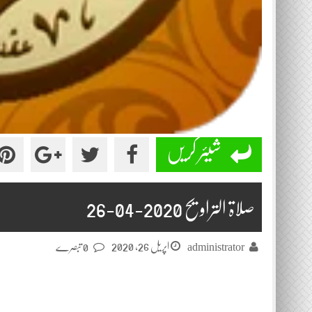
شیئر کریں
صلاۃ التراویح 2020-04-26
اپریل 26, 2020
administrator
0 تبصرے