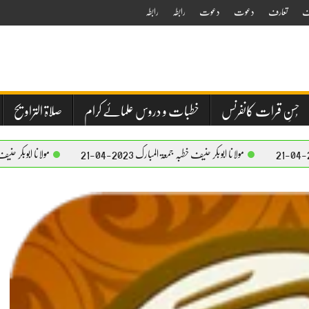
ف
تعارف
دعوت
دعوت
رابطہ
رابطہ
حُسنِ قرات کانفرنس
خطبات و دروس علمائے کرام
صلاۃ التراویح
مولانا ابوبکر حنیف خطبہ جمعۃ المبارک 2023-04-21
مولانا ابوبکر حنیف ترجمہ قرآن کلاس 2023-05-1