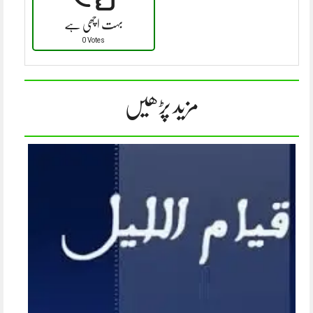
بہت اچھی ہے
0 Votes
مزید پڑھیں