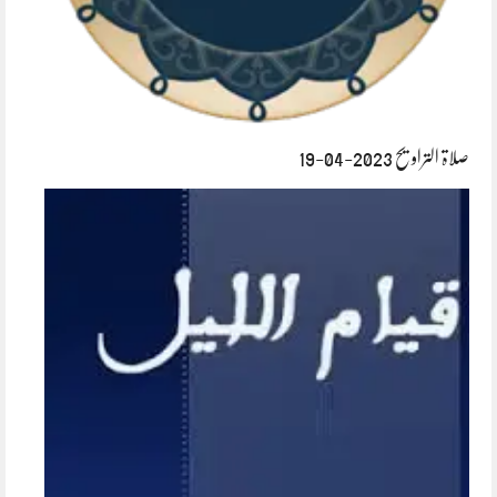
صلاۃ التراویح 2023-04-19