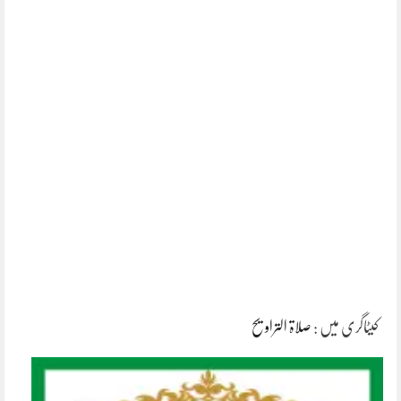
کیٹاگری میں :
صلاۃ التراویح