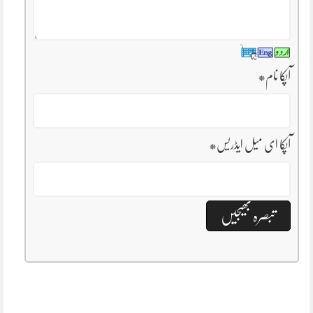
آپکا نام
*
آپکا ای میل ایڈریس
*