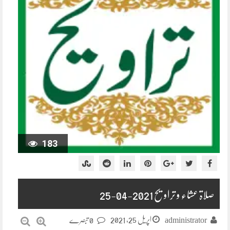
183
صلاۃ عشاء و تراویح 2021-04-25
اپریل 25, 2021
administrator
0 تبصرے