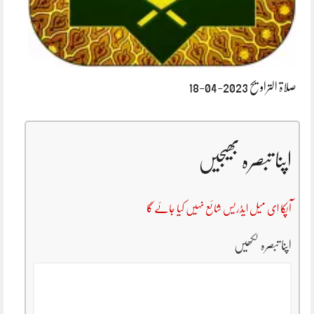
صلاۃ التراویح 2023-04-18
اپنا تبصرہ بھیجیں
آپکا ای میل ایڈریس شائع نہیں کیا جائے گا
اپنا تبصرہ لکھیں