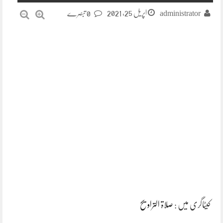
اپریل 25, 2021
administrator
0 تبصرے
کیٹاگری میں :
صلاۃ التراویح