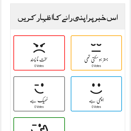
اس خبر پر اپنی رائے کا اظہار کریں
بہتر ہو سکتی تھی
سخت نا پسند
0 Votes
0 Votes
اچھی ہے
ٹھیک ہے
0 Votes
0 Votes