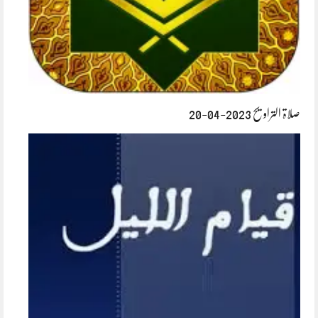
صلاۃ التراویح 2023-04-20