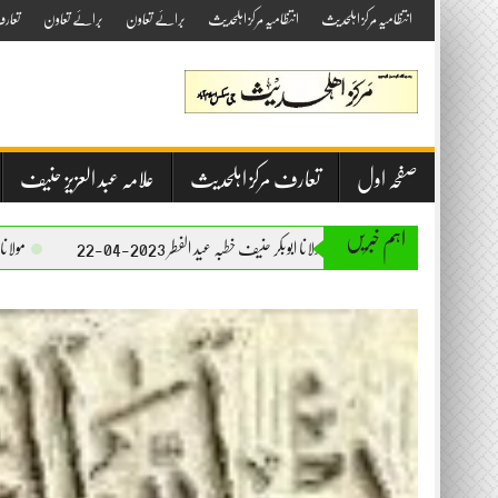
Skip
انتظامیہ مرکز اہلحدیث
انتظامیہ مرکز اہلحدیث
برائے تعاون
برائے تعاون
تعار
to
content
صفحہ اول
تعارف مرکز اہلحدیث
علامہ عبد العزیز حنیف
اہم خبریں
مولانا ابوبکر حنیف خطبہ عید الفطر 2023-04-22
مولانا ابوبکر حنیف خطبہ جمعۃ المبا