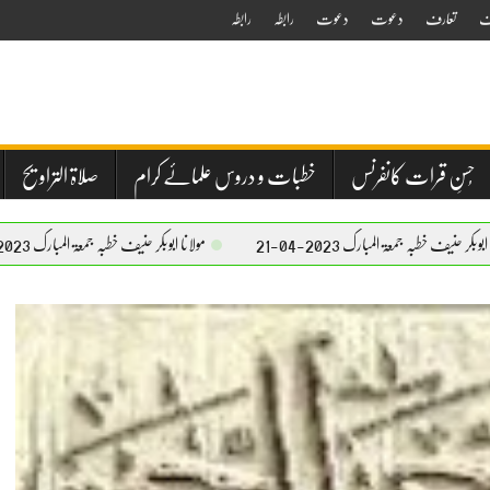
ف
تعارف
دعوت
دعوت
رابطہ
رابطہ
حُسنِ قرات کانفرنس
خطبات و دروس علمائے کرام
صلاۃ التراویح
رک 2023-04-21
مولانا ابوبکر حنیف خطبہ جمعۃ المبارک 2023-04-21