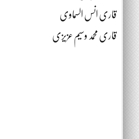
قاری انس السماوی
قاری محمد وسیم عزیزی