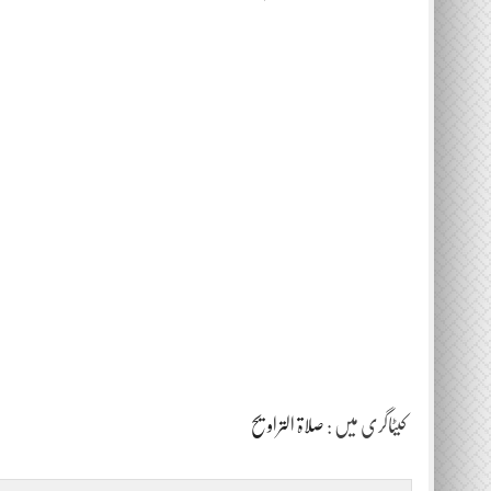
کیٹاگری میں :
صلاۃ التراویح