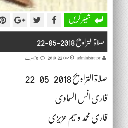
شیئر کریں
صلاۃ التراویح 2018-05-22
مئ 22, 2018
administrator
0 تبصرے
صلاۃ التراویح 2018-05-22
قاری انس السماوی
قاری محمد وسیم عزیزی