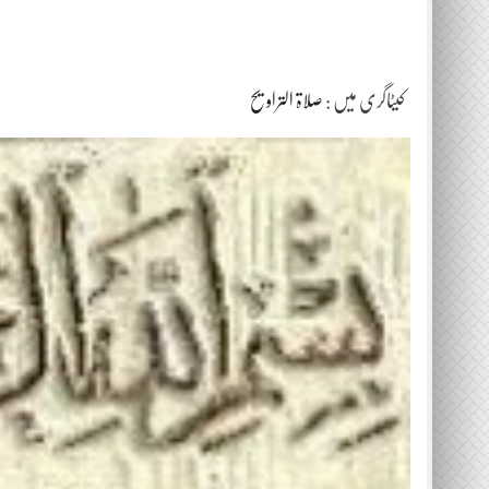
کیٹاگری میں :
صلاۃ التراویح