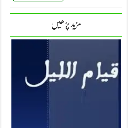
مزید پڑھیں