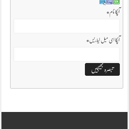
آپکا نام
*
آپکا ای میل ایڈریس
*