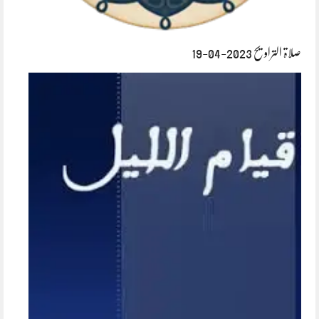
صلاۃ التراویح 2023-04-19