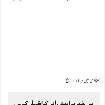
کیٹاگری میں :
صلاۃ التراویح
اس خبر پر اپنی رائے کا اظہار کریں