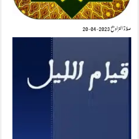
صلاۃ التراویح 2023-04-20