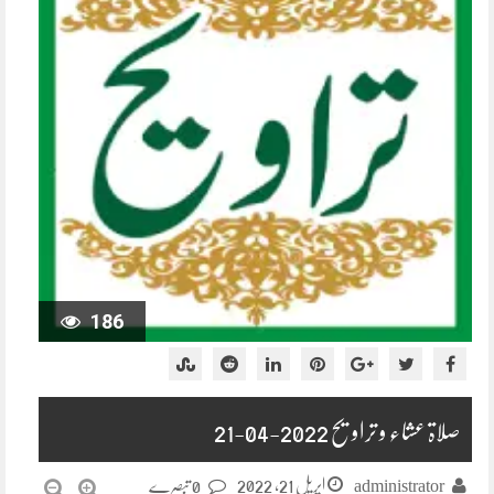
186
صلاۃ عشاء و تراویح 2022-04-21
اپریل 21, 2022
administrator
0 تبصرے