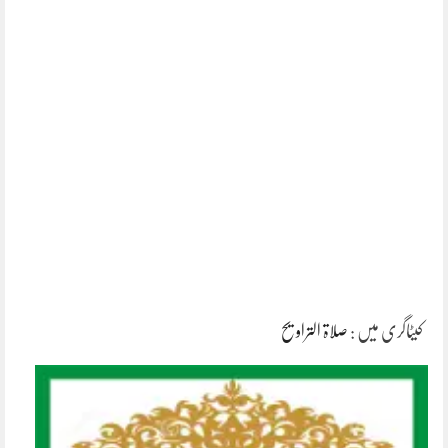
کیٹاگری میں :
صلاۃ التراویح