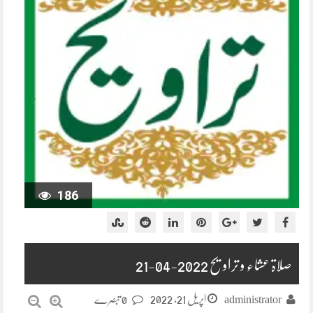
186
صلاۃ عشاء و تراویح 2022-04-21
اپریل 21, 2022
administrator
0 تبصرے