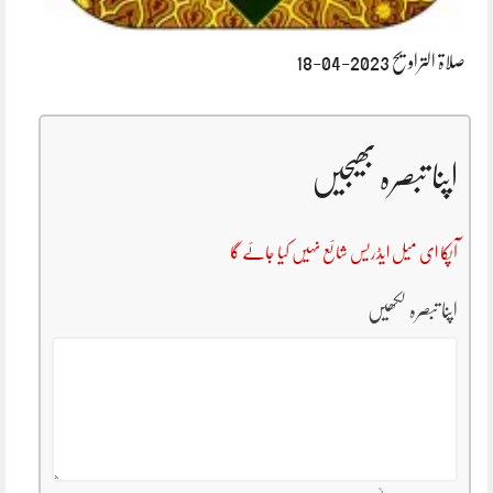
صلاۃ التراویح 2023-04-18
اپنا تبصرہ بھیجیں
آپکا ای میل ایڈریس شائع نہیں کیا جائے گا
اپنا تبصرہ لکھیں